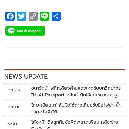
F
T
C
Li
S
ac
wi
o
n
h
e
tt
p
e
ar
b
er
y
e
o
Li
o
n
k
k
NEWS UPDATE
'ธนารัตน์' พลิกเสียงค้านแจงเหตุรับบทวิทยากร
10:02 น.
TH-AI Passport หวังกำกับใช้งบเหมาะสม ชู
จุดเด่นคนไทยได้ใช้ AI ระดับโปร ลดเหลื่อมล้ำ
'ไทย-เมียนมา' จับมือใช้ดาวเทียมรับมือไฟป่า-น้ำ
10:01 น.
ทางเทคโนโลยี เซฟงบไปกว่า900ล้าน เชื่อหาก
ท่วม-ภัยพิบัติ
ใช้เต็มที่เอกชนขาดทุนย่อยยับ
'โค้ชหมี' ติงลูกทีมข้อผิดพลาดเพียบ หลังพ่าย
9:50 น.