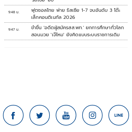
'รัสเซีย' ยับ
ฟุตซอลไทย พ่าย รัสเซีย 1-7 จบอันดับ 3 โต๊ะ
9:48 น.
เล็กคอนติเนทัล 2026
ขำขื่น 'อดีตผู้สมัครสส.พท.' ยกการศึกษาทั่วโลก
9:47 น.
สอนมวย 'เจ๊ไหม' ยังคิดแบบระบบราชการเดิม