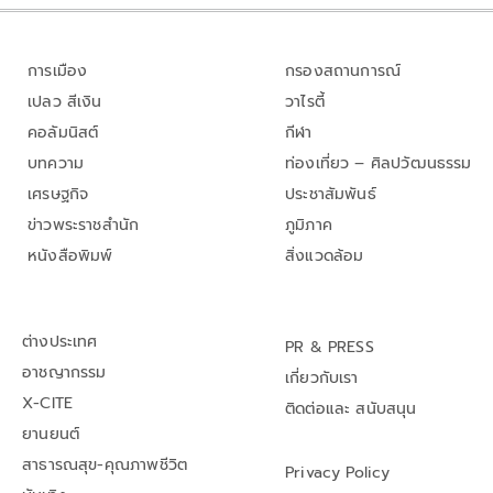
การเมือง
กรองสถานการณ์
เปลว สีเงิน
วาไรตี้
คอลัมนิสต์
กีฬา
บทความ
ท่องเที่ยว – ศิลปวัฒนธรรม
เศรษฐกิจ
ประชาสัมพันธ์
ข่าวพระราชสำนัก
ภูมิภาค
หนังสือพิมพ์
สิ่งแวดล้อม
ต่างประเทศ
PR & PRESS
อาชญากรรม
เกี่ยวกับเรา
X-CITE
ติดต่อและ สนับสนุน
ยานยนต์
สาธารณสุข-คุณภาพชีวิต
Privacy Policy