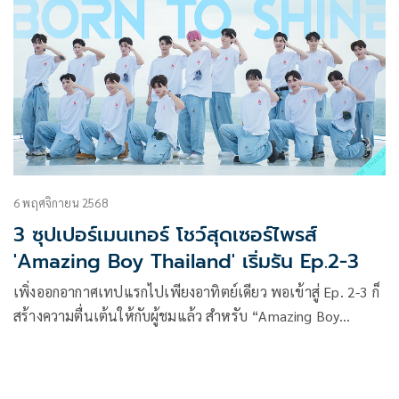
6 พฤศจิกายน 2568
3 ซุปเปอร์เมนเทอร์ โชว์สุดเซอร์ไพรส์
'Amazing Boy Thailand' เริ่มรัน Ep.2-3
เพิ่งออกอากาศเทปแรกไปเพียงอาทิตย์เดียว พอเข้าสู่ Ep. 2-3 ก็
สร้างความตื่นเต้นให้กับผู้ชมแล้ว สำหรับ “Amazing Boy
Thailand” รายการเฟ้นหาศิลปินคู่ดูโอ้ชายไทยสู่โลกบันเทิง
ระดับโลก ที่ผลิตโดย Mango TV ร่วมกับพันธมิตรไทย-จีน อย่าง
One 31, Handsome Entertainment และ Mandarin Film