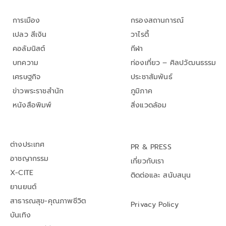
การเมือง
กรองสถานการณ์
เปลว สีเงิน
วาไรตี้
คอลัมนิสต์
กีฬา
บทความ
ท่องเที่ยว – ศิลปวัฒนธรรม
เศรษฐกิจ
ประชาสัมพันธ์
ข่าวพระราชสำนัก
ภูมิภาค
หนังสือพิมพ์
สิ่งแวดล้อม
ต่างประเทศ
PR & PRESS
อาชญากรรม
เกี่ยวกับเรา
X-CITE
ติดต่อและ สนับสนุน
ยานยนต์
สาธารณสุข-คุณภาพชีวิต
Privacy Policy
บันเทิง