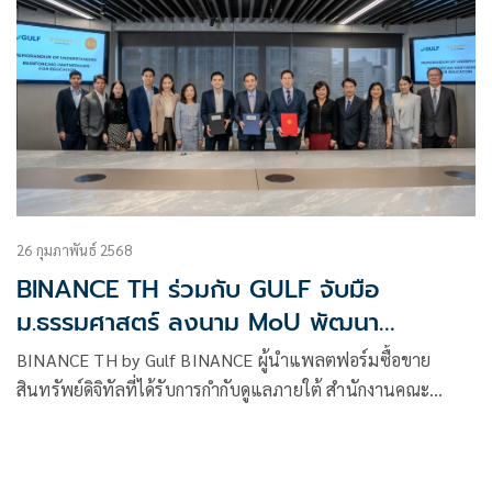
26 กุมภาพันธ์ 2568
BINANCE TH ร่วมกับ GULF จับมือ
ม.ธรรมศาสตร์ ลงนาม MoU พัฒนา
“บุคลากรสินทรัพย์ดิจิทัล” วางรากฐาน
BINANCE TH by Gulf BINANCE ผู้นำแพลตฟอร์มซื้อขาย
ประเทศไทยเป็นศูนย์กลาง Digital Asset
สินทรัพย์ดิจิทัลที่ได้รับการกำกับดูแลภายใต้ สำนักงานคณะ
Hub แห่งอาเซียน
กรรมการกำกับหลักทรัพย์และตลาดหลักทรัพย์ (ก.ล.ต.) ร่วมกับ
บริษัท กัลฟ์ เอ็นเนอร์จี ดีเวลลอปเมนท์ จำกัด (มหาชน) ลงนาม
บันทึกข้อตกลงความเข้าใจ (MOU) กับมหาวิทยาลัยธรรมศาสตร์