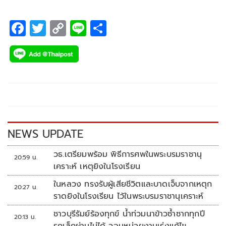
เพื่อพัฒนาและเติมทักษะให้กับบุคลากรรุ่นใหม่
F
T
C
Li
S
ac
wi
o
n
h
e
tt
p
e
ar
b
er
y
e
o
Li
o
n
k
k
NEWS UPDATE
วธ.เตรียมพร้อม พิธีการศพในพระบรมราชานุ
20:59 น.
เคราะห์ เหตุยิงในโรงเรียน
ในหลวง ทรงรับผู้เสียชีวิตและบาดเจ็บจากเหตุก
20:27 น.
ราดยิงในโรงเรียน ไว้ในพระบรมราชานุเคราะห์
ชาวบุรีรัมย์ร้องทุกข์ น้ำท่วมนาข้าวซ้ำซากทุกปี
20:13 น.