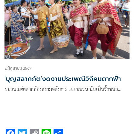
2 มิถุนายน 2569
'บุญสลากภัต'งดงามประเพณีวิถีคนตากฟ้า
ขบวนแห่สลากภัตงดงามอลังการ 33 ขบวน นับเป็นริ้วขบว…
F
T
C
Li
S