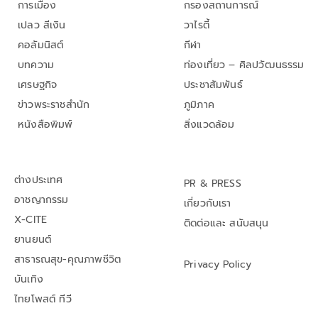
การเมือง
กรองสถานการณ์
เปลว สีเงิน
วาไรตี้
คอลัมนิสต์
กีฬา
บทความ
ท่องเที่ยว – ศิลปวัฒนธรรม
เศรษฐกิจ
ประชาสัมพันธ์
ข่าวพระราชสำนัก
ภูมิภาค
หนังสือพิมพ์
สิ่งแวดล้อม
ต่างประเทศ
PR & PRESS
อาชญากรรม
เกี่ยวกับเรา
X-CITE
ติดต่อและ สนับสนุน
ยานยนต์
สาธารณสุข-คุณภาพชีวิต
Privacy Policy
บันเทิง
ไทยโพสต์ ทีวี