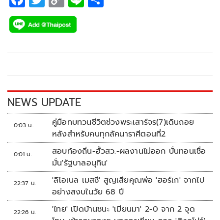
ac
wi
o
n
h
e
tt
p
e
ar
b
er
y
e
o
Li
o
n
k
k
NEWS UPDATE
คู่มือทบทวนชีวิตช่วงพระเสาร์จร(7)เดินถอย
0:03 น.
หลังสำหรับคนทุกลัคนาราศีตอนที่2
สอบท้องถิ่น-ฮั้วสว.-ผลงานไม่ออก บั่นทอนเชื่อ
0:01 น.
มั่น'รัฐบาลอนุทิน'
'ลิโอเนล เมสซี' สูญเสียคุณพ่อ 'ฮอร์เก' จากไป
22:37 น.
อย่างสงบในวัย 68 ปี
'ไทย' เปิดบ้านชนะ 'เมียนมา' 2-0 จาก 2 จุด
22:26 น.