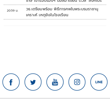
โทษ เข้ารอบรองฯ บอลอาเซียน ดวล 'สิงคโปร์'
วธ.เตรียมพร้อม พิธีการศพในพระบรมราชานุ
20:59 น.
เคราะห์ เหตุยิงในโรงเรียน