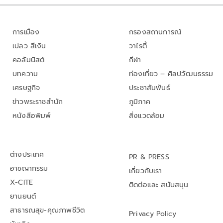
การเมือง
กรองสถานการณ์
เปลว สีเงิน
วาไรตี้
คอลัมนิสต์
กีฬา
บทความ
ท่องเที่ยว – ศิลปวัฒนธรรม
เศรษฐกิจ
ประชาสัมพันธ์
ข่าวพระราชสำนัก
ภูมิภาค
หนังสือพิมพ์
สิ่งแวดล้อม
ต่างประเทศ
PR & PRESS
อาชญากรรม
เกี่ยวกับเรา
X-CITE
ติดต่อและ สนับสนุน
ยานยนต์
สาธารณสุข-คุณภาพชีวิต
Privacy Policy