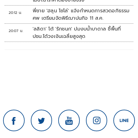
โฆษณาราคาต้องจ่ายจริง
พี่ชาย 'ฮลุน โซโล่' แจ้งกำหนดการสวดอภิธรรม
20:12 น.
ศพ เตรียมจัดพิธีฌาปนกิจ 11 ส.ค.
'ลลิดา' โต้ 'รักชนก' ปมงบน้ำบาดาล ชี้พื้นที่
20:07 น.
ปชน.ได้วงเงินเฉลี่ยสูงสุด