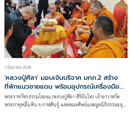
3 มิถุนายน 2568
'หลวงปู่ศิลา' มอบเงินบริจาค มทภ.2 สร้าง
ที่พักแนวชายแดน พร้อมอุปกรณ์เครื่องมือ
ภายในฐาน
พระราชวัชรธรรมโสภณ (หลวงปู่ศิลา สิริจันโท) เจ้าอาวาสวัด
พระธาตุหมื่นหิน จ.กาฬสินธุ์ และคณะศิษย์และมูลนิธิธรรมะอุท
ยานมพร้อมทั้งคณะศิษยานุศิษย์ มอบเงินบริจาค จำนวน
2,017,860