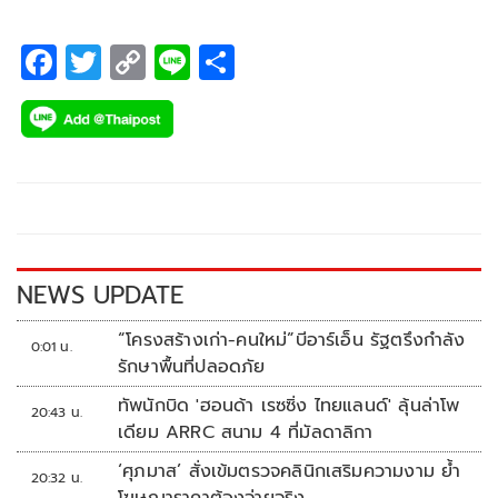
F
T
C
Li
S
ac
wi
o
n
h
e
tt
p
e
ar
b
er
y
e
o
Li
o
n
k
k
NEWS UPDATE
“โครงสร้างเก่า-คนใหม่”บีอาร์เอ็น รัฐตรึงกำลัง
0:01 น.
รักษาพื้นที่ปลอดภัย
ทัพนักบิด 'ฮอนด้า เรซซิ่ง ไทยแลนด์' ลุ้นล่าโพ
20:43 น.
เดียม ARRC สนาม 4 ที่มัลดาลิกา
‘ศุภมาส’ สั่งเข้มตรวจคลินิกเสริมความงาม ย้ำ
20:32 น.