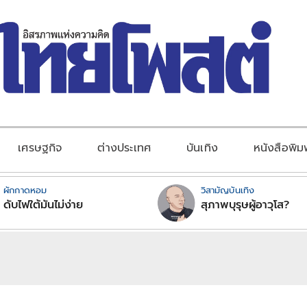
เศรษฐกิจ
ต่างประเทศ
บันเทิง
หนังสือพิม
ผักกาดหอม
วิสามัญบันเทิง
ดับไฟใต้มันไม่ง่าย
สุภาพบุรุษผู้อาวุโส?