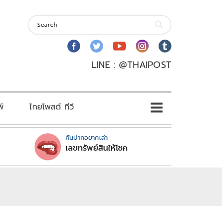
LINE : @THAIPOST
พ์
ไทยโพสต์ ทีวี
คันปากอยากเล่า
เลขทรัพย์สินให้โชค