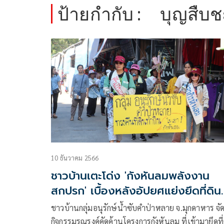
ป้ายกำกับ :
บุญสืบช
10 ธันวาคม 2566
ชาวบ้านเตะโด่ง 'กังหันลมพลังงาน
สกปรก' เบื้องหลังอัปยศแย่งยึดที่ดิน
กิน
ชาวบ้านกลุ่มอนุรักษ์น้ำซับคำป่าหลาย จ.มุกดาหาร จั
กิจกรรมรณรงค์คัดค้านโครงการกังหันลม ที่เข้ามายึดที่