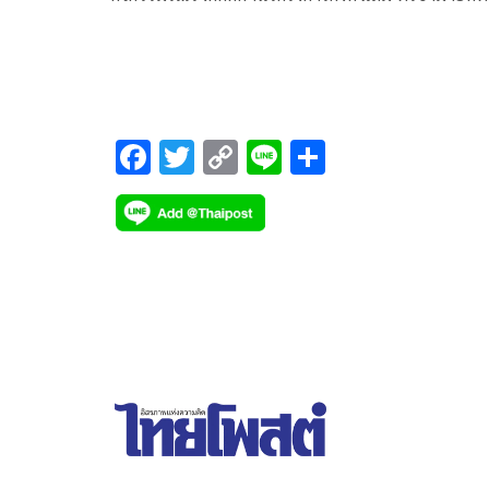
ทำกิน ประกาศต่อสู้จนกว่ารัฐจะยุติโครงการ พร้อมเตร
จัดงาน “บุญสืบชะตาน้ำซับคำป่าหลายครั้งที่ 4 ในวันที่
15 ธ.ค.นี้ เปิดบทเรียนพลังต่อสู้ นโยบายทวงคืนผืนป
เหมืองแร่หินทราย
F
T
C
Li
S
ac
wi
o
n
h
e
tt
p
e
ar
b
er
y
e
o
Li
o
n
k
k