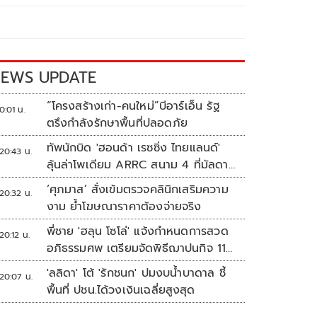
EWS UPDATE
“โครงสร้างเก่า-คนใหม่”บีอาร์เอ็น รัฐ
0:01 น.
ตรึงกำลังรักษาพื้นที่ปลอดภัย
ทัพนักบิด 'ฮอนด้า เรซซิ่ง ไทยแลนด์'
20:43 น.
ลุ้นล่าโพเดียม ARRC สนาม 4 ที่มัลดาลิ
กา
‘ศุภมาส’ สั่งเข้มตรวจคลินิกเสริมความ
20:32 น.
งาม ย้ำโฆษณาราคาต้องจ่ายจริง
พี่ชาย 'ฮลุน โซโล่' แจ้งกำหนดการสวด
20:12 น.
อภิธรรมศพ เตรียมจัดพิธีฌาปนกิจ 11
ส.ค.
'ลลิดา' โต้ 'รักชนก' ปมงบน้ำบาดาล ชี้
20:07 น.
พื้นที่ ปชน.ได้วงเงินเฉลี่ยสูงสุด