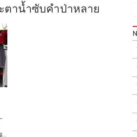
ะตาน้ำซับคำป่าหลาย
N
ทำ
ด
ดิน