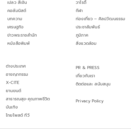
เปลว สีเงิน
วาไรตี้
คอลัมนิสต์
กีฬา
บทความ
ท่องเที่ยว – ศิลปวัฒนธรรม
เศรษฐกิจ
ประชาสัมพันธ์
ข่าวพระราชสำนัก
ภูมิภาค
หนังสือพิมพ์
สิ่งแวดล้อม
ต่างประเทศ
PR & PRESS
อาชญากรรม
เกี่ยวกับเรา
X-CITE
ติดต่อและ สนับสนุน
ยานยนต์
สาธารณสุข-คุณภาพชีวิต
Privacy Policy
บันเทิง
ไทยโพสต์ ทีวี