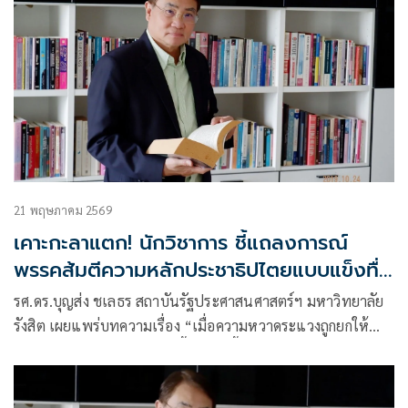
21 พฤษภาคม 2569
เคาะกะลาแตก! นักวิชาการ ชี้แถลงการณ์
พรรคส้มตีความหลักประชาธิปไตยแบบแข็งทื่อ
คับแคบ
รศ.ดร.บุญส่ง ชเลธร สถาบันรัฐประศาสนศาสตร์ฯ มหาวิทยาลัย
รังสิต เผยแพร่บทความเรื่อง “เมื่อความหวาดระแวงถูกยกให้
เป็นหลักประชาธิปไตย” มีเนื้อหาดังนี้