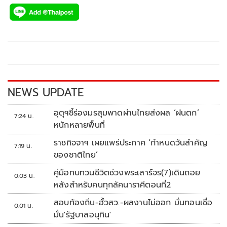
ac
wi
o
n
h
e
tt
p
e
ar
b
er
y
e
o
Li
o
n
k
k
NEWS UPDATE
อุตุฯชี้ร่องมรสุมพาดผ่านไทยส่งผล ‘ฝนตก’
7:24 น.
หนักหลายพื้นที่
ราชกิจจาฯ เผยแพร่ประกาศ ‘กำหนดวันสำคัญ
7:19 น.
ของชาติไทย’
คู่มือทบทวนชีวิตช่วงพระเสาร์จร(7)เดินถอย
0:03 น.
หลังสำหรับคนทุกลัคนาราศีตอนที่2
สอบท้องถิ่น-ฮั้วสว.-ผลงานไม่ออก บั่นทอนเชื่อ
0:01 น.
มั่น'รัฐบาลอนุทิน'