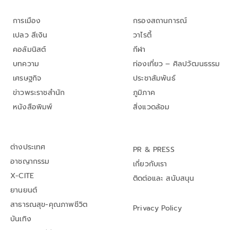
การเมือง
กรองสถานการณ์
เปลว สีเงิน
วาไรตี้
คอลัมนิสต์
กีฬา
บทความ
ท่องเที่ยว – ศิลปวัฒนธรรม
เศรษฐกิจ
ประชาสัมพันธ์
ข่าวพระราชสำนัก
ภูมิภาค
หนังสือพิมพ์
สิ่งแวดล้อม
ต่างประเทศ
PR & PRESS
อาชญากรรม
เกี่ยวกับเรา
X-CITE
ติดต่อและ สนับสนุน
ยานยนต์
สาธารณสุข-คุณภาพชีวิต
Privacy Policy
บันเทิง