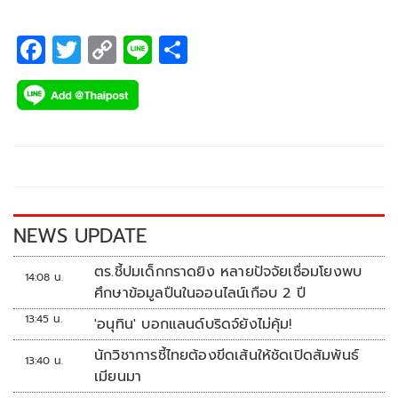
เซอร์วิส จำกัด (มหาชน) หรือ เอไอเอส, บริษัท วอริกซ์ สปอร์ต
จำกัด (มหาชน), บริษัท มอลเทน (ไทยแลนด์) จํากัด จัดพิธีจับ
F
T
C
Li
S
สลากฟุตบอลถ้วยที่ยิ่งใหญ่ของประเทศไทย รายการ ช้าง เอฟเอ
ac
wi
o
n
h
คัพ 2025/26 รอบรองชนะเลิศ
e
tt
p
e
ar
b
er
y
e
o
Li
o
n
k
k
NEWS UPDATE
ตร.ชี้ปมเด็กกราดยิง หลายปัจจัยเชื่อมโยงพบ
14:08 น.
ศึกษาข้อมูลปืนในออนไลน์เกือบ 2 ปี
13:45 น.
'อนุทิน' บอกแลนด์บริดจ์ยังไม่คุ้ม!
นักวิชาการชี้ไทยต้องขีดเส้นให้ชัดเปิดสัมพันธ์
13:40 น.
เมียนมา