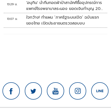
'อนุทิน' นำทีมทอดผ้าป่าสามัคคีซื้ออุปกรณ์การ
13:29 น.
แพทย์โรงพยาบาลระนอง ยอดเงินทำบุญ 20
ล้านบาท
ใจกว้าง! ทำแผน ‘ภาครัฐระบบเปิด’ ฉบับแรก
13:07 น.
ของไทย เปิดประชาชนตรวจสอบงบ