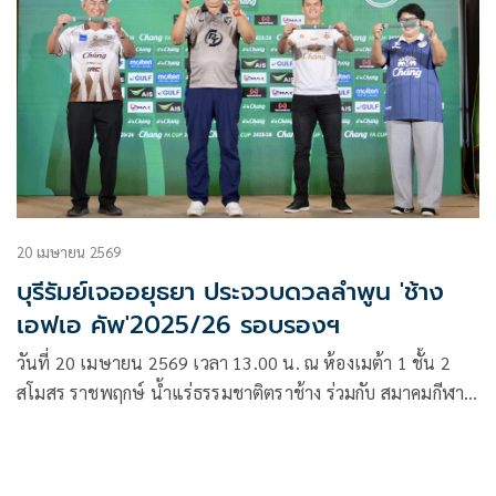
20 เมษายน 2569
บุรีรัมย์เจออยุธยา ประจวบดวลลำพูน 'ช้าง
เอฟเอ คัพ'2025/26 รอบรองฯ
วันที่ 20 เมษายน 2569 เวลา 13.00 น. ณ ห้องเมต้า 1 ชั้น 2
สโมสร ราชพฤกษ์ น้ำแร่ธรรมชาติตราช้าง ร่วมกับ สมาคมกีฬา
ฟุตบอลแห่งประเทศไทย ในพระบรมราชูปถัมภ์ และเหล่าพาร์ท
เนอร์ บริษัท กัลฟ์ ดีเวลลอปเมนท์ จำกัด (มหาชน), บริษัท จัสมิน
อินเตอร์เนชั่นแนล จำกัด (มหาชน), บริษัท แอดวานซ์ อินโฟร์