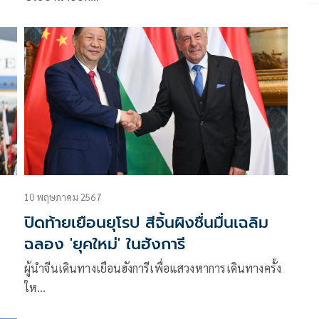
ream
ลัด
ue
ity
ัล
10 พฤษภาคม 2567
ปิดท้ายเยือนยุโรป สีจิ้นผิงชื่นมื่นเฉลิม
ฉลอง 'ยุคใหม่' ในฮังการี
ผู้นำจีนเดินทางเยือนฮังการีเพื่อแสวงหาการเดินทางครั้ง
ให…