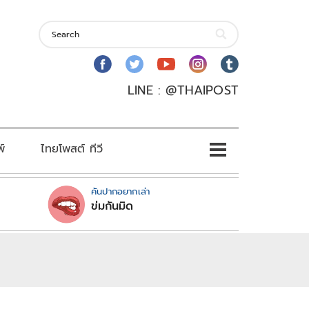
LINE : @THAIPOST
พ์
ไทยโพสต์ ทีวี
คันปากอยากเล่า
ข่มกันมิด