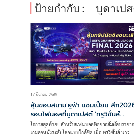
ป้ายกำกับ :
บูดาเปส
17 มีนาคม 2569
ลุ้นขอบสนาม'ยูฟ่า แชมเปี้ยน ลีก202
รอบไฟนอลที่บูดาเปสต์ 'ทรูวิชั่นส์
นาว'จัดเต็ม
โอกาสสุดท้าย!! สำหรับแฟนบอลที่อยากสัมผัสบรรยา
เกมลูกหนังระดับโลกแบบใกล้ชิด เมื่อ ทรูวิชั่นส์ นาว