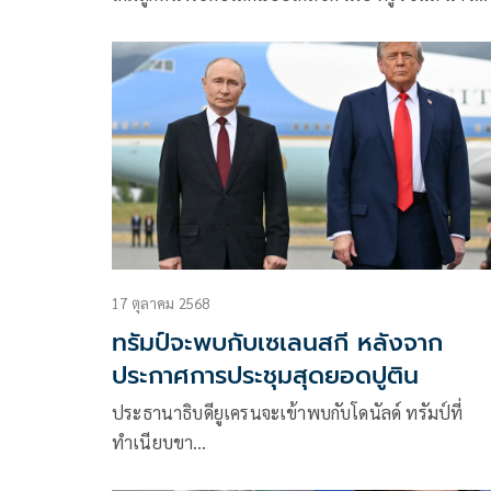
(TrueVisions NOW) เปิดโค้งสุดท้ายของแคมเปญ D
Come True – UCL Final 2026 ชวนสมาชิกร่วมลุ้นบิน
ฟ้าไปชมเกมนัดชิงของศึก UEFA Champions League
ฤดูกาล 2025/26 ในรายการ UEFA Champions Leag
Final 2026 แบบติดขอบสนาม ณ Puskás Aréna กรุง
Budapest ประเทศ Hungary พร้อมสิทธิ์เข้า Hospital
Experience สุดเอ็กซ์คลูซีฟ รวมรางวัลทั้งสิ้น 10 รางว
17 ตุลาคม 2568
ทรัมป์จะพบกับเซเลนสกี หลังจาก
ประกาศการประชุมสุดยอดปูติน
ประธานาธิบดียูเครนจะเข้าพบกับโดนัลด์ ทรัมป์ที่
ทำเนียบขา…