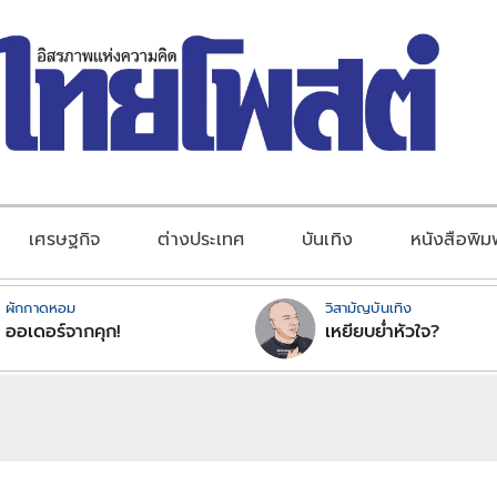
เศรษฐกิจ
ต่างประเทศ
บันเทิง
หนังสือพิม
ผักกาดหอม
วิสามัญบันเทิง
ออเดอร์จากคุก!
เหยียบย่ำหัวใจ?