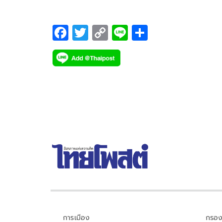
F
T
C
Li
S
ac
wi
o
n
h
e
tt
p
e
ar
b
er
y
e
o
Li
o
n
k
k
การเมือง
กรอง