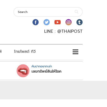
LINE : @THAIPOST
พ์
ไทยโพสต์ ทีวี
คันปากอยากเล่า
เลขทรัพย์สินให้โชค