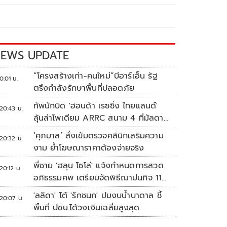
EWS UPDATE
“โครงสร้างเก่า-คนใหม่”บีอาร์เอ็น รัฐ
0:01 น.
ตรึงกำลังรักษาพื้นที่ปลอดภัย
ทัพนักบิด 'ฮอนด้า เรซซิ่ง ไทยแลนด์'
20:43 น.
ลุ้นล่าโพเดียม ARRC สนาม 4 ที่มัลดาลิ
กา
‘ศุภมาส’ สั่งเข้มตรวจคลินิกเสริมความ
20:32 น.
งาม ย้ำโฆษณาราคาต้องจ่ายจริง
พี่ชาย 'ฮลุน โซโล่' แจ้งกำหนดการสวด
20:12 น.
อภิธรรมศพ เตรียมจัดพิธีฌาปนกิจ 11
ส.ค.
'ลลิดา' โต้ 'รักชนก' ปมงบน้ำบาดาล ชี้
20:07 น.
พื้นที่ ปชน.ได้วงเงินเฉลี่ยสูงสุด