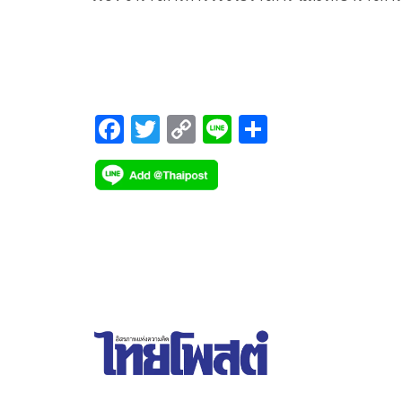
แทน คำสั่งระบุว่า ตามคำสั่งกองบัญชาการตำรวจนค
ที่ 374/2568 ลงวันที่ 28 สิ่งหาคม 2568
F
T
C
Li
S
ac
wi
o
n
h
e
tt
p
e
ar
b
er
y
e
o
Li
o
n
k
k