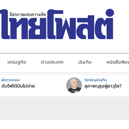
เศรษฐกิจ
ต่างประเทศ
บันเทิง
หนังสือพิม
ผักกาดหอม
วิสามัญบันเทิง
ดับไฟใต้มันไม่ง่าย
สุภาพบุรุษผู้อาวุโส?