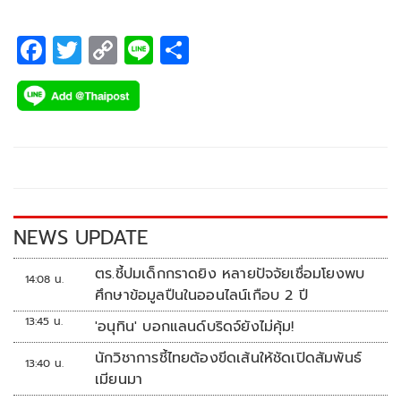
F
T
C
Li
S
ac
wi
o
n
h
e
tt
p
e
ar
b
er
y
e
o
Li
o
n
k
k
NEWS UPDATE
ตร.ชี้ปมเด็กกราดยิง หลายปัจจัยเชื่อมโยงพบ
14:08 น.
ศึกษาข้อมูลปืนในออนไลน์เกือบ 2 ปี
13:45 น.
'อนุทิน' บอกแลนด์บริดจ์ยังไม่คุ้ม!
นักวิชาการชี้ไทยต้องขีดเส้นให้ชัดเปิดสัมพันธ์
13:40 น.
เมียนมา