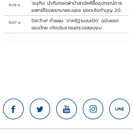
'อนุทิน' นำทีมทอดผ้าป่าสามัคคีซื้ออุปกรณ์การ
13:29 น.
แพทย์โรงพยาบาลระนอง ยอดเงินทำบุญ 20
ล้านบาท
ใจกว้าง! ทำแผน ‘ภาครัฐระบบเปิด’ ฉบับแรก
13:07 น.
ของไทย เปิดประชาชนตรวจสอบงบ