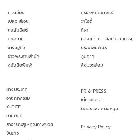
การเมือง
กรองสถานการณ์
เปลว สีเงิน
วาไรตี้
คอลัมนิสต์
กีฬา
บทความ
ท่องเที่ยว – ศิลปวัฒนธรรม
เศรษฐกิจ
ประชาสัมพันธ์
ข่าวพระราชสำนัก
ภูมิภาค
หนังสือพิมพ์
สิ่งแวดล้อม
ต่างประเทศ
PR & PRESS
อาชญากรรม
เกี่ยวกับเรา
X-CITE
ติดต่อและ สนับสนุน
ยานยนต์
สาธารณสุข-คุณภาพชีวิต
Privacy Policy
บันเทิง