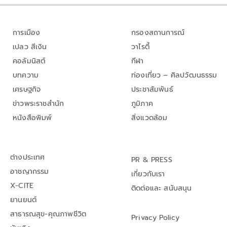
การเมือง
กรองสถานการณ์
เปลว สีเงิน
วาไรตี้
คอลัมนิสต์
กีฬา
บทความ
ท่องเที่ยว – ศิลปวัฒนธรรม
เศรษฐกิจ
ประชาสัมพันธ์
ข่าวพระราชสำนัก
ภูมิภาค
หนังสือพิมพ์
สิ่งแวดล้อม
ต่างประเทศ
PR & PRESS
อาชญากรรม
เกี่ยวกับเรา
X-CITE
ติดต่อและ สนับสนุน
ยานยนต์
สาธารณสุข-คุณภาพชีวิต
Privacy Policy