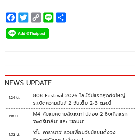
F
T
C
Li
S
ac
wi
o
n
h
e
tt
p
e
ar
b
er
y
e
o
Li
o
n
k
k
NEWS UPDATE
808 Festival 2026 ไลน์อัปแรกสุดยิ่งใหญ่
1:24 น.
ระเบิดความมันส์ 2 วันเต็ม 2-3 ต.ค.นี้
M4 คัมแบคตามสัญญา! ปล่อย 2 ซิงเกิลแรก
1:16 น.
'อะดรีนาลีน' และ 'ชอบU'
'ดั๊ม คาราบาว' รวมเพื่อนวัยมัธยมตั้งวง
1:02 น.