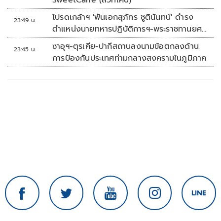
SweetCane (สวีทเคน)
โปรดเกล้าฯ 'พันเอกสุภัทร ชูตินันทน์' ดำรง
23:49 น.
ตำแหน่งนายทหารปฏิบัติการฯ-พระราชทานยศ
'พลตรี'
ซาอุฯ-ตุรเคีย-ปากีสถานลงนามข้อตกลงด้าน
23:45 น.
การป้องกันประเทศท่ามกลางสงครามในภูมิภาค