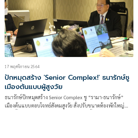
17 พฤศจิกายน 2564
ปักหมุดสร้าง 'Senior Complex!' ธนารักษ์ชู
เมืองต้นแบบผู้สูงวัย
ธนารักษ์ปักหมุดสร้าง Senior Complex ชู “รามา-ธนารักษ์”
เมืองต้นแบบตอบโจทย์สังคมสูงวัย สั่งปรับขนาดห้องพักใหญ่
ใหญ่ขึ้นตอบสนองความต้องการของตลาด บี้ ธพส. เร่งก่อสร้าง
ระบบสาธารณูปโภคในโครงการ พร้อมขนที่ราชพัสดุพัฒนา
โครงการเพิ่มเติม