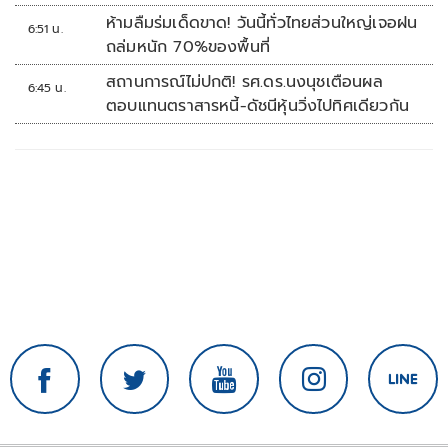
ห้ามลืมร่มเด็ดขาด! วันนี้ทั่วไทยส่วนใหญ่เจอฝน
6:51 น.
ถล่มหนัก 70%ของพื้นที่
สถานการณ์ไม่ปกติ! รศ.ดร.นงนุชเตือนผล
6:45 น.
ตอบแทนตราสารหนี้-ดัชนีหุ้นวิ่งไปทิศเดียวกัน