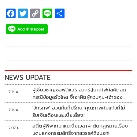
F
T
C
Li
S
ac
wi
o
n
h
e
tt
p
e
ar
b
er
y
e
o
Li
o
n
k
k
NEWS UPDATE
ผู้เชี่ยวชาญซอฟต์แวร์ จวกรัฐบาลโฟกัสผิดจุด
7:14 น.
กรณีข้อมูลรั่วไหล จี้เอาผิดผู้ควบคุม-เจ้าของ
ระบบตามกฎหมาย PDPA
'จักรภพ' อวดทีมที่ปรึกษาคุณภาพคับแก้วที่ไม่
7:14 น.
รับเงินเดือนและเบี้ยเลี้ยง!
อดีตผู้พิพากษาแนะถึงเวลาผ่าตัดกฎหมายเรื่อง
7:07 น.
แดนแห่งกรรมสิทธิ์จากสวรรค์ถึงนรก!