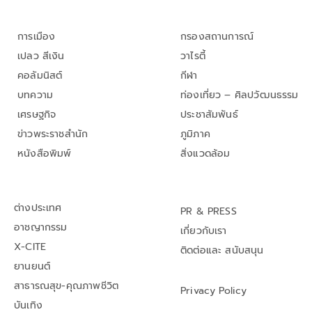
การเมือง
กรองสถานการณ์
เปลว สีเงิน
วาไรตี้
คอลัมนิสต์
กีฬา
บทความ
ท่องเที่ยว – ศิลปวัฒนธรรม
เศรษฐกิจ
ประชาสัมพันธ์
ข่าวพระราชสำนัก
ภูมิภาค
หนังสือพิมพ์
สิ่งแวดล้อม
ต่างประเทศ
PR & PRESS
อาชญากรรม
เกี่ยวกับเรา
X-CITE
ติดต่อและ สนับสนุน
ยานยนต์
สาธารณสุข-คุณภาพชีวิต
Privacy Policy
บันเทิง