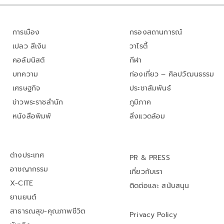
การเมือง
กรองสถานการณ์
เปลว สีเงิน
วาไรตี้
คอลัมนิสต์
กีฬา
บทความ
ท่องเที่ยว – ศิลปวัฒนธรรม
เศรษฐกิจ
ประชาสัมพันธ์
ข่าวพระราชสำนัก
ภูมิภาค
หนังสือพิมพ์
สิ่งแวดล้อม
ต่างประเทศ
PR & PRESS
อาชญากรรม
เกี่ยวกับเรา
X-CITE
ติดต่อและ สนับสนุน
ยานยนต์
สาธารณสุข-คุณภาพชีวิต
Privacy Policy