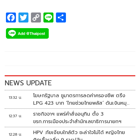
F
T
C
Li
S
ac
wi
o
n
h
e
tt
p
e
ar
b
er
y
e
o
Li
o
n
k
k
NEWS UPDATE
โฆษกรัฐบาล ชูมาตรการลดค่าครองชีพ ตรึง
13:32 น.
LPG 423 บาท ‘ไทยช่วยไทยพลัส’ ดันเงินหมุน
แสนล้าน
ราชกิจจาฯ แพร่คำสั่งอนุทิน ตั้ง 3
12:37 น.
ขรก.การเมืองประจำสำนักเลขาธิการนายกฯ
HPV ภัยเงียบใกล้ตัว ชะล่าใจไม่ได้ หญิงไทย
12:28 น.