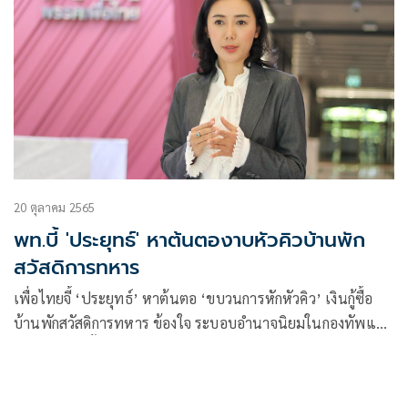
20 ตุลาคม 2565
พท.บี้ 'ประยุทธ์' หาต้นตองาบหัวคิวบ้านพัก
สวัสดิการทหาร
เพื่อไทยจี้ ‘ประยุทธ์’ หาต้นตอ ‘ขบวนการหักหัวคิว’ เงินกู้ซื้อ
บ้านพักสวัสดิการทหาร ข้องใจ ระบอบอำนาจนิยมในกองทัพแผ่
ขยาย ทหารชั้นผู้น้อยถูกเอาเปรียบ