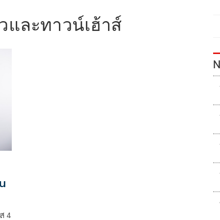
ยวและทาวน์เฮ้าส์
N
ใน
าส 4