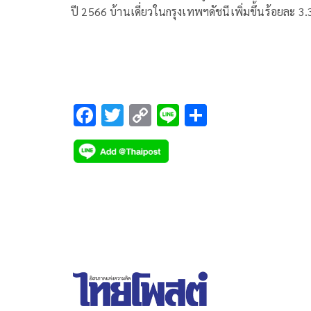
ปี 2566 บ้านเดี่ยวในกรุงเทพฯดัชนีเพิ่มขึ้นร้อยละ 3.
ดันดัชนีภาพรวมพุ่ง 130.3
F
T
C
Li
S
ac
wi
o
n
h
e
tt
p
e
ar
b
er
y
e
o
Li
o
n
k
k