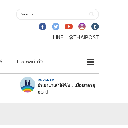
LINE : @THAIPOST
พ์
ไทยโพสต์ ทีวี
มองมุมสูง
จำเขามาเล่าให้ฟัง : เมื่อเราอายุ
80 ปี