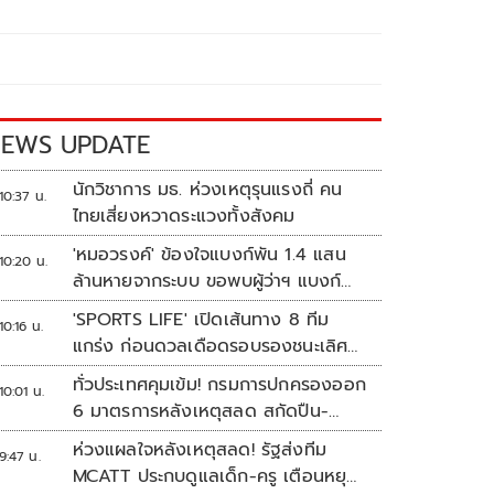
EWS UPDATE
นักวิชาการ มธ. ห่วงเหตุรุนแรงถี่ คน
10:37 น.
ไทยเสี่ยงหวาดระแวงทั้งสังคม
'หมอวรงค์' ข้องใจแบงก์พัน 1.4 แสน
10:20 น.
ล้านหายจากระบบ ขอพบผู้ว่าฯ แบงก์
ชาติ
'SPORTS LIFE' เปิดเส้นทาง 8 ทีม
10:16 น.
แกร่ง ก่อนดวลเดือดรอบรองชนะเลิศ
ศึก 'วอลเลย์บอลนักเรียน แชมป์
ทั่วประเทศคุมเข้ม! กรมการปกครองออก
10:01 น.
กีฬา 7HD 2026'
6 มาตรการหลังเหตุสลด สกัดปืน-
ป้องกันเลียนแบบ
ห่วงแผลใจหลังเหตุสลด! รัฐส่งทีม
9:47 น.
MCATT ประกบดูแลเด็ก-ครู เตือนหยุด