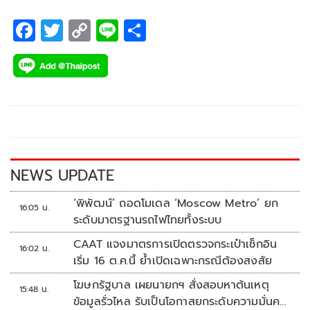
F
T
C
Li
S
ac
wi
o
n
h
e
tt
p
e
ar
b
er
y
e
o
Li
o
n
k
k
NEWS UPDATE
‘พิพัฒน์’ ถอดโมเดล ‘Moscow Metro’ ยก
16:05 น.
ระดับมาตรฐานรถไฟไทยทั้งระบบ
CAAT แจงมาตรการเปิดตรวจกระเป๋าเช็กอิน
16:02 น.
เริ่ม 16 ต.ค.นี้ ย้ำเปิดเฉพาะกรณีต้องสงสัย
โฆษกรัฐบาล เผยนายกฯ สั่งสอบหาต้นเหตุ
15:48 น.
ข้อมูลรั่วไหล รับเป็นโอกาสยกระดับความมั่นคง