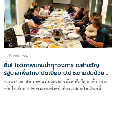
13 ธันวาคม 2567
ฮึ่ม! โชว์ภาพแกนนำทุกวงการ เขย่าขวัญ
รัฐบาลเพื่อไทย นัดเยี่ยม ป.ป.ช.ถามปมป่วย
ทิพย์ชั้น 14
‘จตุพร’ เผย ฝ่ายปชช.แทบทุกวงการนัดหารือปัญหาชั้น 14 จ่อ
ขยับไปเยี่ยม ปปช.ทวงถามทำหน้าที่ตรวจสอบป่วยทิพย์ จี้
รัฐบาลเลิก MOU 44 หวั่นก่อปัญหาระหว่างประเทศ ย้ำต้องเจรจา
เขตแดนก่อนหารือผลประโยชน์ เตือนสิ่งทีรัฐบาลทำไม่ต่างจาก
เรียกทหารออกมายึดอำนาจ