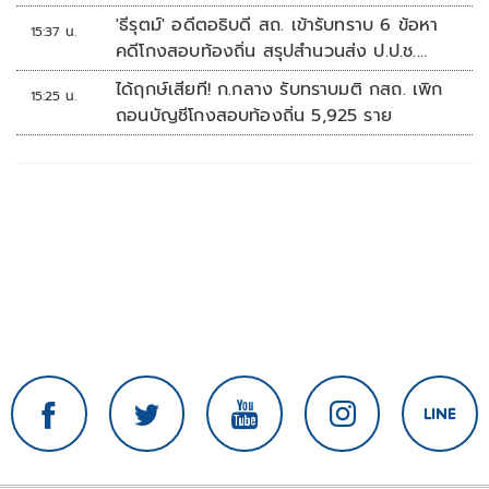
ปลอดภัยข้อมูลภาครัฐทั้งระบบ
'ธีรุตม์' อดีตอธิบดี สถ. เข้ารับทราบ 6 ข้อหา
15:37 น.
คดีโกงสอบท้องถิ่น สรุปสำนวนส่ง ป.ป.ช.
สัปดาห์หน้า
ได้ฤกษ์เสียที! ก.กลาง รับทราบมติ กสถ. เพิก
15:25 น.
ถอนบัญชีโกงสอบท้องถิ่น 5,925 ราย