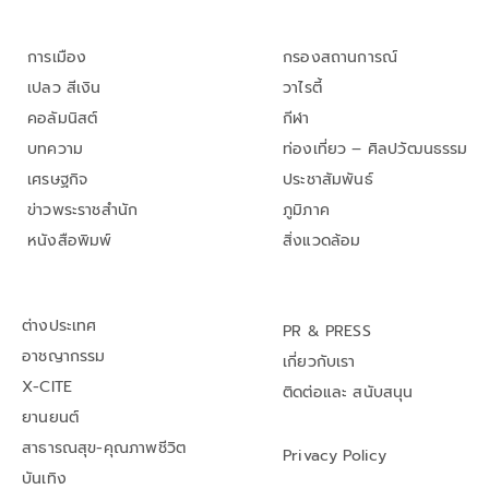
การเมือง
กรองสถานการณ์
เปลว สีเงิน
วาไรตี้
คอลัมนิสต์
กีฬา
บทความ
ท่องเที่ยว – ศิลปวัฒนธรรม
เศรษฐกิจ
ประชาสัมพันธ์
ข่าวพระราชสำนัก
ภูมิภาค
หนังสือพิมพ์
สิ่งแวดล้อม
ต่างประเทศ
PR & PRESS
อาชญากรรม
เกี่ยวกับเรา
X-CITE
ติดต่อและ สนับสนุน
ยานยนต์
สาธารณสุข-คุณภาพชีวิต
Privacy Policy
บันเทิง