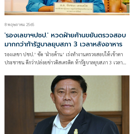
8 พฤษภาคม 2565
'รองเลขาฯปชป.' หวดฝ่ายค้านขยันตรวจสอบ
มากกว่าท้ารัฐบาลยุบสภา 3 เวลาหลังอาหาร
รองเลขา ปชป.’ ซัด ‘ฝ่ายค้าน’ เร่งทำงานตรวจสอบให้เข้าตา
ประชาชน ดีกว่าปล่อยข่าวดิสเครดิต ท้ารัฐบาลยุบสภา 3 เวลา
หลังอาหาร สวนกลับยิ่งสร้างความเข้มแข็งในการทำงานเดิน
หน้าจนครบวาระ