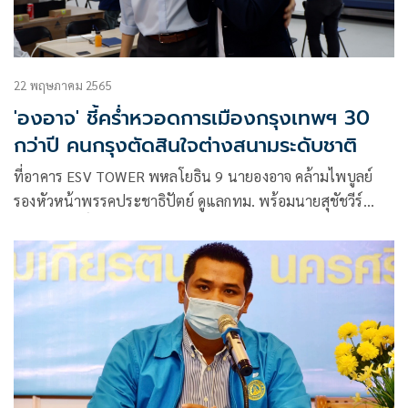
22 พฤษภาคม 2565
'องอาจ' ชี้คร่ำหวอดการเมืองกรุงเทพฯ 30
กว่าปี คนกรุงตัดสินใจต่างสนามระดับชาติ
ที่อาคาร ESV TOWER พหลโยธิน 9 นายองอาจ คล้ามไพบูลย์
รองหัวหน้าพรรคประชาธิปัตย์ ดูแลกทม. พร้อมนายสุชัชวีร์
สุวรรณสวัสดิ์ ผู้สมัครผู้ว่าฯกทม.พรรคประชาธิปัตย์