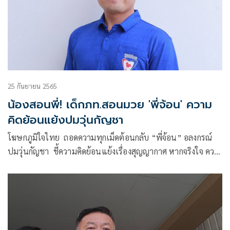
25 กันยายน 2565
น้องสอนพี่! เด็กภท.สอนมวย 'พี่จ้อน' ความ
คิดย้อนแย้งปมวุ่นกัญชา
โฆษกภูมิใจไทย ถอดความทุกเม็ดต้อนกลับ “พี่จ้อน” อลงกรณ์
ปมวุ่นกัญชา ชี้ความคิดย้อนแย้งเรื่องสุญญากาศ หากจริงใจ ควร
รีบผ่าน กม.กัญชา ให้มีการควบคุมการใช้ให้ถูกต้อง