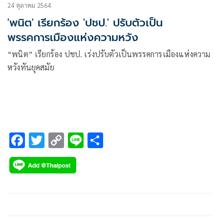
24 ตุลาคม 2564
'พนิต' เรียกร้อง 'ปชป.' ปรับตัวเป็น
พรรคการเมืองแห่งความหวัง
“พนิต” เรียกร้อง ปชป. เร่งปรับตัวเป็นพรรคการเมืองแห่งความ
หวังทันยุคสมัย
F
T
C
Li
S
ac
wi
o
n
h
e
tt
p
e
ar
b
er
y
e
o
Li
o
n