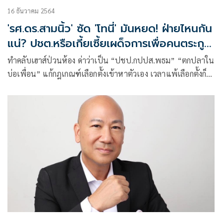
16 ธันวาคม 2564
'รศ.ดร.สามนิ้ว' ซัด 'โทนี่' มันหยด! ฝ่ายไหนกัน
แน่? ปชต.หรือเกี้ยเซี้ยเผด็จการเพื่อคนตระกูล
เดียว?
ทำคลับเฮาส์ป่วนห้อง ด่าว่าเป็น “ปชป.กปปส.พธม” “ตกปลาใน
บ่อเพื่อน” แก้กฎเกณฑ์เลือกตั้งเข้าหาตัวเอง เวลาแพ้เลือกตั้งก็
ด่าว่า “ตัดคะแนนกัน”