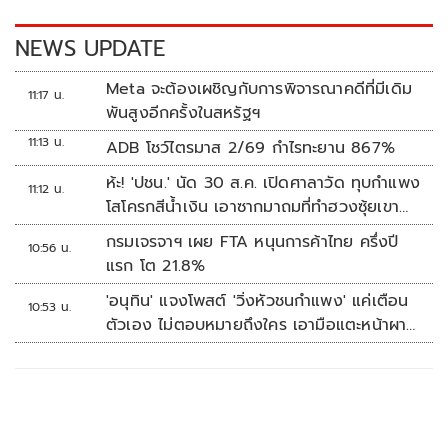
k
k
NEWS UPDATE
Meta จะต้องเผชิญกับการพิจารณาคดีที่มีเดิม
11:17 น.
พันสูงอีกครั้งในสหรัฐฯ
11:13 น.
ADB โชว์ไตรมาส 2/69 กำไรทะยาน 867%
ห้ะ! 'ปชน.' นัด 30 ส.ค. เปิดศาลาวัด ทุบกำแพง
11:12 น.
โสโครกสีน้ำเงิน เอาซากมาถมที่ทำฮวงซุ้ยเขา
กระโดง
กรมเจรจาฯ เผย FTA หนุนการค้าไทย ครึ่งปี
10:56 น.
แรก โต 21.8%
'อนุทิน' แจงโพสต์ 'วิ่งหัวชนกำแพง' แค่เตือน
10:53 น.
ตัวเอง ไม่ตอบหมายถึงใคร เอามือแตะหน้าผา
กบอก 'หัวโน'