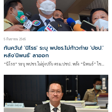
5 กันยายน 2565
ทันควัน! 'นิโรธ' ระบุ พปชร.ไม่ก้าวก่าย 'ปชป.'
หลัง'นิพนธ์' ลาออก
“นิโรธ” ระบุ พปชร.ไม่ยุ่งปรับ ครม.ปชป. หลัง “นิพนธ์” ไข…