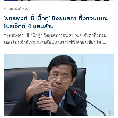
6 กุมภาพันธ์ 2565
'ยุทธพงศ์' ชี้ 'บิ๊กตู่' ชิงยุบสภา ทิ้งทวนเมกะ
โปรเจ็กต์ 4 แสนล้าน
“ยุทธพงศ์” ชี้ “บิ๊กตู่” ชิงยุบสภาก่อน 22 พ.ค. จับตาทิ้งทวน
เมกะโปรเจ็กต์ใหญ่ขยายสัมปทานรถไฟฟ้าสายสีเขียว โยง
“ดร.เอ้” หนึ่งในบอร์ดเคยร่วมเจรจา