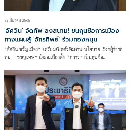
27 มีนาคม 2565
'อัศวิน' จัดทัพ ลงสนาม! ขนกุนซือการเมือง
กางแผนสู้ 'จักรทิพย์' ร่วมกองหนุน
“อัศวิน ขวัญเมือง” เตรียมเปิดตัวทีมงาน-นโยบาย ชิงฯผู้ว่าฯก
ทม. “ชาญเทพ” นั่งผอ.เลือกตั้ง “ถาวร” เป็นกุนซือ
“ทินกร”คุมโซนตะวันออก “จักรทิพย์”ร่วมเป็นกองหนุน