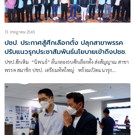
31 กรกฎาคม 2565
ปชป. ประกาศสู้ศึกเลือกตั้ง ปลุกสาขาพรรค
ปรับแนวรุกประชาสัมพันธ์นโยบายเข้าถึงปชช.
ปชป.ฮึกเหิม “นิพนธ์” ลั่นกลองรบศึกเลือกตั้ง ส่งสัญญาณ สาขา
พรรค สมาชิก ปชป. เตรียมทัพใหญ่ พร้อมเปิดแนวรุก
ประชาสัมพันธ์ นโยบายให้ประชาชนรับรู้