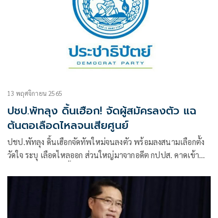
13 พฤศจิกายน 2565
ปชป.พัทลุง ดิ้นเฮือก! จัดผู้สมัครลงตัว แฉ
ต้นตอเลือดไหลจนเสียศูนย์
ปชป.พัทลุง ดิ้นเฮือกจัดทัพใหม่จนลงตัว พร้อมลงสนามเลือกตั้ง
วัดใจ ระบุ เลือดไหลออก ส่วนใหญ่มาจากอดีต กปปส. คาดเข้า
เป้า 35-40 คน ในพื้นที่ภาคใต้