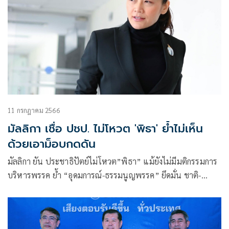
11 กรกฎาคม 2566
มัลลิกา เชื่อ ปชป. ไม่โหวต 'พิธา' ย้ำไม่เห็น
ด้วยเอาม็อบกดดัน
มัลลิกา ยัน ประชาธิปัตย์ไม่โหวต”พิธา” แม้ยังไม่มีมติกรรมการ
บริหารพรรค ย้ำ “อุดมการณ์-ธรรมนูญพรรค” ยึดมั่น ชาติ-
ศาสน์-กษัตริย์