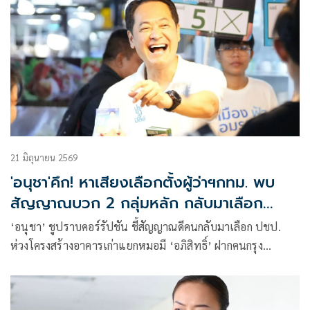
21 มิถุนายน 2569
'อนุชา'คึก! หาเสียงเลือกตั้งผู้ว่าฯกทม. พบ
สัญญาณบวก 2 กลุ่มหลัก กลับมาเลือก
'ปชป.'
‘อนุชา’ ชูปราบคอร์รัปชัน ชี้สัญญาณดีคนกลับมาเลือก ปชป.
ห่วงโครงสร้างอาคารเก่าแยกหมอมี ‘อภิสิทธิ์’ ฝากคนกรุง
ทบทวน 4 ปีที่ผ่านมายังเจอปัญหาเดิมซ้ำซาก