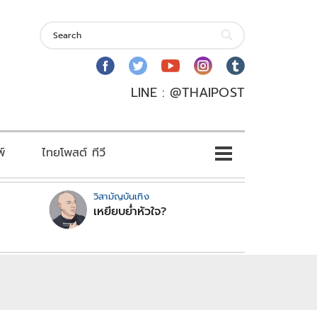
LINE : @THAIPOST
พ์
ไทยโพสต์ ทีวี
วิสามัญบันเทิง
เหยียบย่ำหัวใจ?