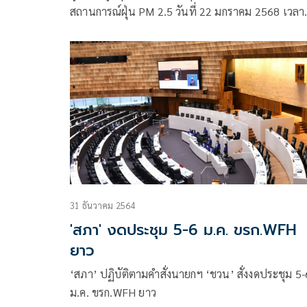
สถานการณ์ฝุ่น PM 2.5 วันที่ 22 มกราคม 2568 เวลา
07.00 น. ค่าเฉลี่ยของกรุงเทพมหานคร 62.6 มคก./
ลบ.ม. เกินมาตรฐานอยู่ในระดับสีส้ม เริ่มมีผลกระทบต
สุขภาพ จำนวน 64 พื้นที่
31 ธันวาคม 2564
'สภา' งดประชุม 5-6 ม.ค. ขรก.WFH
ยาว
‘สภา’ ปฏิบัติตามคำสั่งนายกฯ ‘ชวน’ สั่งงดประชุม 5-
ม.ค. ขรก.WFH ยาว