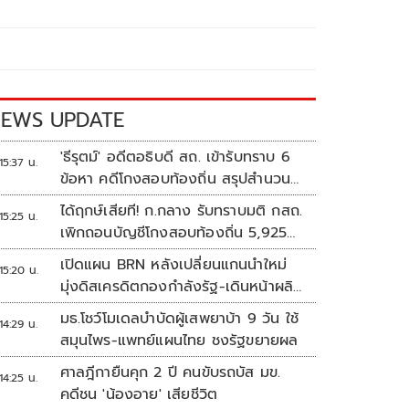
EWS UPDATE
'ธีรุตม์' อดีตอธิบดี สถ. เข้ารับทราบ 6
15:37 น.
ข้อหา คดีโกงสอบท้องถิ่น สรุปสำนวน
ส่ง ป.ป.ช. สัปดาห์หน้า
ได้ฤกษ์เสียที! ก.กลาง รับทราบมติ กสถ.
15:25 น.
เพิกถอนบัญชีโกงสอบท้องถิ่น 5,925
ราย
เปิดแผน BRN หลังเปลี่ยนแกนนำใหม่
15:20 น.
มุ่งดิสเครดิตกองกำลังรัฐ-เดินหน้าผลิต
แนวร่วม
มธ.โชว์โมเดลบำบัดผู้เสพยาบ้า 9 วัน ใช้
14:29 น.
สมุนไพร-แพทย์แผนไทย ชงรัฐขยายผล
ศาลฎีกายืนคุก 2 ปี คนขับรถบัส มข.
14:25 น.
คดีชน 'น้องอาย' เสียชีวิต