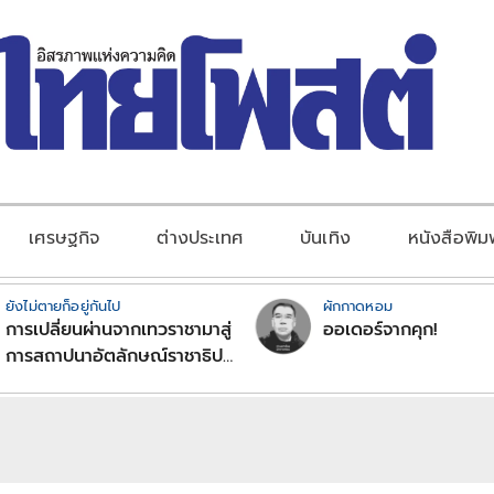
เศรษฐกิจ
ต่างประเทศ
บันเทิง
หนังสือพิม
ยังไม่ตายก็อยู่กันไป
ผักกาดหอม
การเปลี่ยนผ่านจากเทวราชามาสู่
ออเดอร์จากคุก!
การสถาปนาอัตลักษณ์ราชาธิป
ไตยแบบพุทธศาสนาในพระไตร
ปิฏก : สามัญผลสูตรในฐานะ
ทฤษฎีขีดจำกัดของอำนาจรัฐ
เหนือแรงงานและทรัพย์สิน