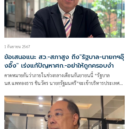
1 กันยายน 2567
ข้อเสนอแนะ สว.-สภาสูง ถึง"รัฐบาล-นายกฯอุ๊
งอิ๊ง" เร่งแก้ปัญหาศก.-อย่าให้ถูกครอบงำ
คาดหมายกันว่าภายในช่วงกลางเดือนกันยายนนี้ “รัฐบาล
นส.แพทองธาร ชินวัตร นายกรัฐมนตรี”จะเข้าบริหารประเทศ
อย่างเป็นทางการ หลังการจัดตั้งรัฐบาล-ฟอร์มครม.กำลังรุดหน้า
ไปเรื่อยๆ