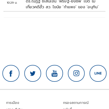
ดร.ณัฏฐ์ ชี้เส้นเงิน ‘พริษฐ์-ยิ่งชีพ’ เปิด ไม่
10:29 น.
เกี่ยวคดีฮั้ว สว. ไขนัย ‘กำแพง’ ของ ‘อนุทิน’
การเมือง
กรองสถานการณ์