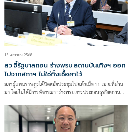
13 เมษายน 2568
สว.จี้รัฐบาลถอน ร่างพรบ.สถานบันเทิงฯ ออก
ไปจากสภาฯ ไม่ใช่ทิ้งเชื้อคาไว้
สภาผู้แทนราษฎรได้ปิดสมัยประชุมไปแล้วเมื่อ 11 เม.ย.ที่ผ่าน
มา โดยไม่ได้มีการพิจารณา”ร่างพรบ.การประกอบธุรกิจสถาน
บันเทิงครบวงจร พ.ศ..ฯ”เพราะรัฐบาลตัดสินใจเลื่อนการผลักดัน
ให้สภาฯพิจารณาเมื่อวันที่ 9 เม.ย.