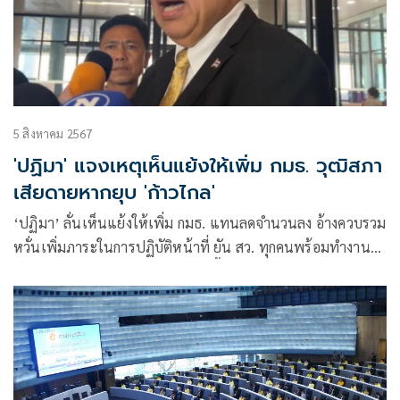
5 สิงหาคม 2567
'ปฏิมา' แจงเหตุเห็นแย้งให้เพิ่ม กมธ. วุฒิสภา
เสียดายหากยุบ 'ก้าวไกล'
‘ปฏิมา’ ลั่นเห็นแย้งให้เพิ่ม กมธ. แทนลดจำนวนลง อ้างควบรวม
หวั่นเพิ่มภาระในการปฏิบัติหน้าที่ ยัน สว. ทุกคนพร้อมทำงาน
หนัก รับเสียดายหากยุบ ‘ก้าวไกล’ ชี้ฝ่ายค้านคุณภาพ