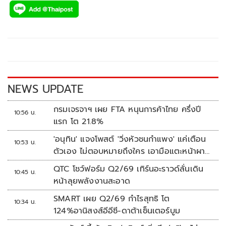
e
tt
p
e
ar
b
er
y
e
o
Li
o
n
k
k
NEWS UPDATE
กรมเจรจาฯ เผย FTA หนุนการค้าไทย ครึ่งปี
10:56 น.
แรก โต 21.8%
'อนุทิน' แจงโพสต์ 'วิ่งหัวชนกำแพง' แค่เตือน
10:53 น.
ตัวเอง ไม่ตอบหมายถึงใคร เอามือแตะหน้าผา
กบอก 'หัวโน'
QTC โชว์ฟอร์ม Q2/69 เทิร์นอะราวด์ลั่นเดิน
10:45 น.
หน้าลุยพลังงานสะอาด
SMART เผย Q2/69 กำไรสุทธิ โต
10:34 น.
124%อานิสงส์อีอีซี-ดาต้าเซ็นเตอร์บูม