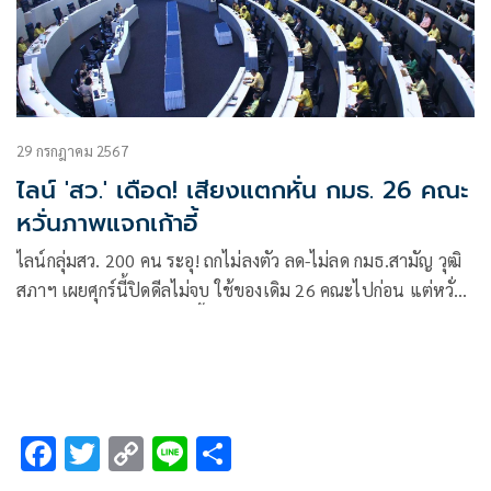
29 กรกฎาคม 2567
ไลน์ 'สว.' เดือด! เสียงแตกหั่น กมธ. 26 คณะ
หวั่นภาพแจกเก้าอี้
ไลน์กลุ่มสว. 200 คน ระอุ! ถกไม่ลงตัว ลด-ไม่ลด กมธ.สามัญ วุฒิ
สภาฯ เผยศุกร์นี้ปิดดีลไม่จบ ใช้ของเดิม 26 คณะไปก่อน แต่หวั่น
เกิดภาพไม่ดี หวังแบ่งเก้าอี้
F
T
C
Li
S
ac
wi
o
n
h