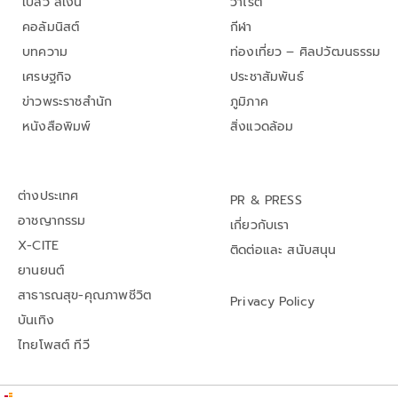
เปลว สีเงิน
วาไรตี้
คอลัมนิสต์
กีฬา
บทความ
ท่องเที่ยว – ศิลปวัฒนธรรม
เศรษฐกิจ
ประชาสัมพันธ์
ข่าวพระราชสำนัก
ภูมิภาค
หนังสือพิมพ์
สิ่งแวดล้อม
ต่างประเทศ
PR & PRESS
อาชญากรรม
เกี่ยวกับเรา
X-CITE
ติดต่อและ สนับสนุน
ยานยนต์
สาธารณสุข-คุณภาพชีวิต
Privacy Policy
บันเทิง
ไทยโพสต์ ทีวี