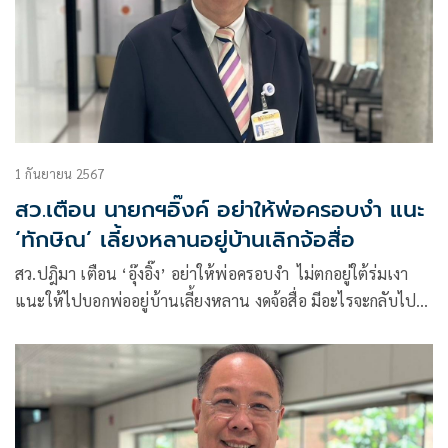
1 กันยายน 2567
สว.เตือน นายกฯอิ๊งค์ อย่าให้พ่อครอบงำ แนะ
‘ทักษิณ’ เลี้ยงหลานอยู่บ้านเลิกจ้อสื่อ
สว.ปฎิมา เตือน ‘อุ๊งอิ๊ง’ อย่าให้พ่อครอบงำ ไม่ตกอยู่ใต้ร่มเงา
แนะให้ไปบอกพ่ออยู่บ้านเลี้ยงหลาน งดจ้อสื่อ มีอะไรจะกลับไป
ถามเอง