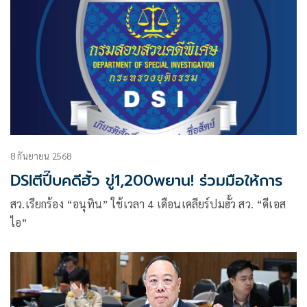
8 กันยายน 2568
DSIตีปี๊บคดีฮั้ว ขู่1,200พยาน! ร่วมมือให้การ
สว.เรียกร้อง “อนุทิน” ใช้เวลา 4 เดือนเคลียร์ปมฮั้ว สว. “ดีเอส
ไอ”