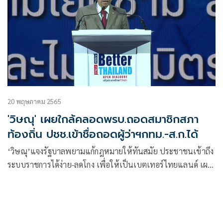
20 พฤษภาคม 2565
'วิษณุ' เผยใกล้คลอดพรบ.ถอดสมาชิกสภา
ท้องถิ่น ปชช.เข้าชื่อถอดผู้ว่าฯกทม.-ส.ก.ได้
‘วิษณุ’แจงรัฐบาลพยามแก้กฎหมายให้ทันสมัย ประชาชนเข้าถึง
ระบบราชการได้ง่าย-ลดโกง เพื่อให้เป็นเบตเทอร์ไทยแลนด์ เผย
ใกล้คลอด พรบ.ถอดสมาชิกท้องถิ่น ปชช.เข้าชื่อถอดผู้ว่าฯกทม.-
ส.ก.ได้ ไม่ต้องรอให้ครบวาระ