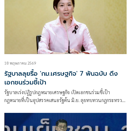
18 พฤษภาคม 2569
รัฐบาลลุยรื้อ 'กม.เศรษฐกิจ' 7 พันฉบับ ดึง
เอกชนร่วมชี้เป้า
รัฐบาลเร่งปฏิรูปกฎหมายเศรษฐกิจ เปิดเอกชนร่วมชี้เป้า
กฎหมายที่เป็นอุปสรรคเสนอรัฐต้น มิ.ย. ลุยทบทวนกฎกระทรวง
7,000 ฉบับ ลดขั้นตอนซ้ำซ้อนต่อยอด BOI Fast Pass ดันลงทุน
ไตรมาสแรงโต 18%