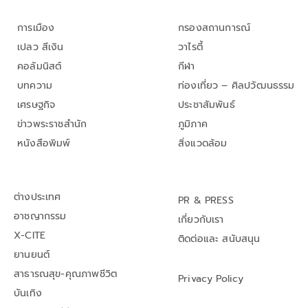
การเมือง
กรองสถานการณ์
เปลว สีเงิน
วาไรตี้
คอลัมนิสต์
กีฬา
บทความ
ท่องเที่ยว – ศิลปวัฒนธรรม
เศรษฐกิจ
ประชาสัมพันธ์
ข่าวพระราชสำนัก
ภูมิภาค
หนังสือพิมพ์
สิ่งแวดล้อม
ต่างประเทศ
PR & PRESS
อาชญากรรม
เกี่ยวกับเรา
X-CITE
ติดต่อและ สนับสนุน
ยานยนต์
สาธารณสุข-คุณภาพชีวิต
Privacy Policy
บันเทิง