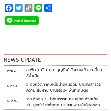
F
T
C
Li
S
ac
wi
o
n
h
e
tt
p
e
ar
b
er
y
e
o
Li
o
n
k
k
NEWS UPDATE
สะพัด 'เนวิน' คุย 'บุญยิ่ง' จับตางูเขียวเปลี่ยน
17:51 น.
สีน้ำเงิน
5 จังหวัดภาคเหนือน้ำถล่มอ่วม ปภ.สั่งสำรวจ
17:29 น.
ความเสียหาย บ้านเรือน- พื้นที่เกษตร
'สส.อังสณา' นำทีมพรรคเศรษฐกิจ ช่วยเด็ก
17:15 น.
13 ถูกทำร้ายซ้ำซาก ประสานพม.เข้าคุ้มครอง