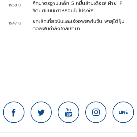
ศึกมาตรฐานเหล็ก 5 หมื่นล้านเดือด! ฝ่าย IF
16:58 น.
ซัดมติแบนเตาหลอมไม่โปร่งใส
ยกเลิกเที่ยวบินและเร่งอพยพในจีน พายุไต้ฝุ่น
16:47 น.
ดอลฟินกำลังใกล้เข้ามา