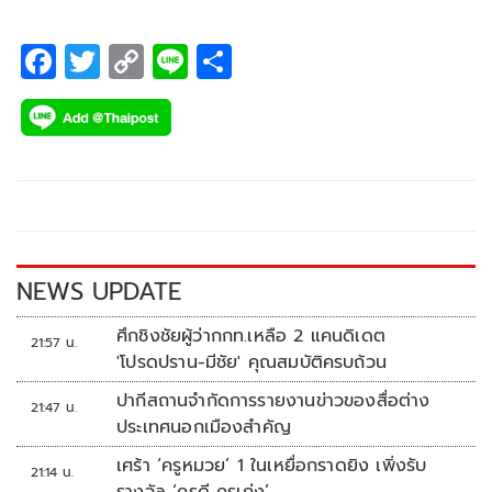
F
T
C
Li
S
ac
wi
o
n
h
e
tt
p
e
ar
b
er
y
e
o
Li
o
n
k
k
NEWS UPDATE
ศึกชิงชัยผู้ว่ากกท.เหลือ 2 แคนดิเดต
21:57 น.
'โปรดปราน-มีชัย' คุณสมบัติครบถ้วน
ปากีสถานจำกัดการรายงานข่าวของสื่อต่าง
21:47 น.
ประเทศนอกเมืองสำคัญ
เศร้า ‘ครูหมวย’ 1 ในเหยื่อกราดยิง เพิ่งรับ
21:14 น.