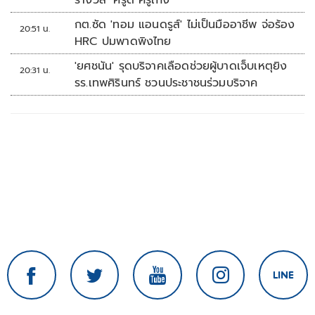
รางวัล ‘ครูดี ครูเก่ง’
กต.ซัด 'ทอม แอนดรูส์' ไม่เป็นมืออาชีพ จ่อร้อง
20:51 น.
HRC ปมพาดพิงไทย
'ยศชนัน' รุดบริจาคเลือดช่วยผู้บาดเจ็บเหตุยิง
20:31 น.
รร.เทพศิรินทร์ ชวนประชาชนร่วมบริจาค