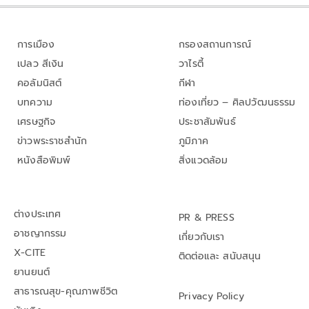
การเมือง
กรองสถานการณ์
เปลว สีเงิน
วาไรตี้
คอลัมนิสต์
กีฬา
บทความ
ท่องเที่ยว – ศิลปวัฒนธรรม
เศรษฐกิจ
ประชาสัมพันธ์
ข่าวพระราชสำนัก
ภูมิภาค
หนังสือพิมพ์
สิ่งแวดล้อม
ต่างประเทศ
PR & PRESS
อาชญากรรม
เกี่ยวกับเรา
X-CITE
ติดต่อและ สนับสนุน
ยานยนต์
สาธารณสุข-คุณภาพชีวิต
Privacy Policy