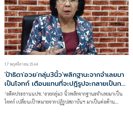
17 พฤศจิกายน 2564
'ป้าธิดา'อวย'กลุ่ม3นิ้ว'พลิกฐานะจากจำเลยมา
เป็นโจทก์ เตือนแทนที่จะปฏิรูปจะกลายเป็นการ
ปฏิวัติ
‘อดีตประธานนปช.’อวยกลุ่ม3 นิ้วพลิกจากฐานะจำเลยมาเป็น
โจทก์ เปลี่ยนเป้าหมายจากปฏิรูปสถาบันฯ มาเป็นต่อต้าน
ระบอบสมบูรณาญาสิทธิราช เตือนสถานการณ์เลวร้ายลงแทนที่
จะเป็นการปฏิรูปจะกลายเป็นการปฏิวัติ