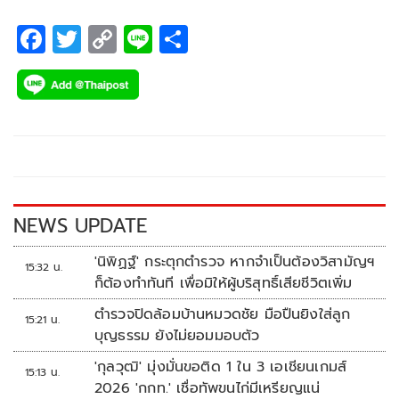
F
T
C
Li
S
ac
wi
o
n
h
e
tt
p
e
ar
b
er
y
e
o
Li
o
n
k
k
NEWS UPDATE
'นิพิฏฐ์' กระตุกตำรวจ หากจำเป็นต้องวิสามัญฯ
15:32 น.
ก็ต้องทำทันที เพื่อมิให้ผู้บริสุทธิ์เสียชีวิตเพิ่ม
ตำรวจปิดล้อมบ้านหมวดชัย มือปืนยิงใส่ลูก
15:21 น.
บุญธรรม ยังไม่ยอมมอบตัว
'กุลวุฒิ' มุ่งมั่นขอติด 1 ใน 3 เอเชียนเกมส์
15:13 น.
2026 'กกท.' เชื่อทัพขนไก่มีเหรียญแน่