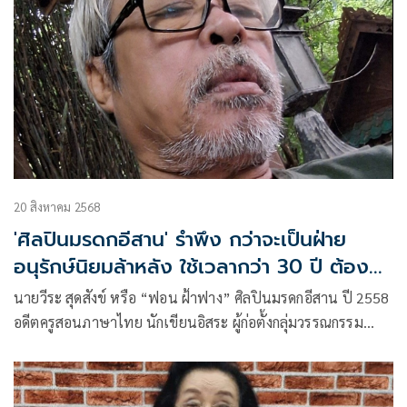
20 สิงหาคม 2568
'ศิลปินมรดกอีสาน' รำพึง กว่าจะเป็นฝ่าย
อนุรักษ์นิยมล้าหลัง ใช้เวลากว่า 30 ปี ต้อง
เป็นเสรีนิยมก้าวหน้าก่อน
นายวีระ สุดสังข์ หรือ “ฟอน ฝ้าฟาง” ศิลปินมรดกอีสาน ปี 2558
อดีตครูสอนภาษาไทย นักเขียนอิสระ ผู้ก่อตั้งกลุ่มวรรณกรรม
ลำน้ำมูลและสโมสรนักเขียนภาคอีสาน โพสต์เฟซบุ๊ก ว่า