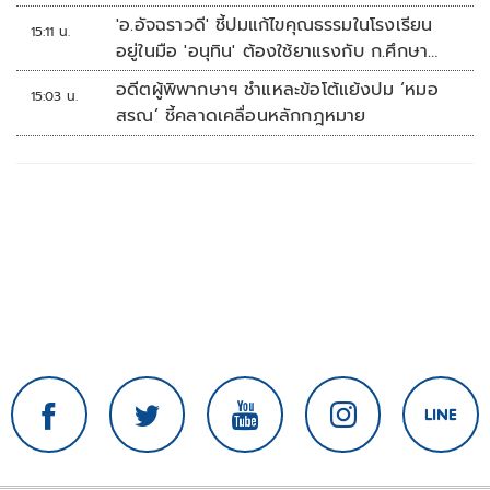
'อ.อัจฉราวดี' ชี้ปมแก้ไขคุณธรรมในโรงเรียน
15:11 น.
อยู่ในมือ 'อนุทิน' ต้องใช้ยาแรงกับ ก.ศึกษา
เรื่องปืนแค่ปลายเหตุ
อดีตผู้พิพากษาฯ ชำแหละข้อโต้แย้งปม ‘หมอ
15:03 น.
สรณ’ ชี้คลาดเคลื่อนหลักกฎหมาย