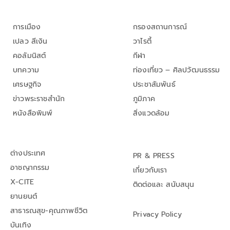
การเมือง
กรองสถานการณ์
เปลว สีเงิน
วาไรตี้
คอลัมนิสต์
กีฬา
บทความ
ท่องเที่ยว – ศิลปวัฒนธรรม
เศรษฐกิจ
ประชาสัมพันธ์
ข่าวพระราชสำนัก
ภูมิภาค
หนังสือพิมพ์
สิ่งแวดล้อม
ต่างประเทศ
PR & PRESS
อาชญากรรม
เกี่ยวกับเรา
X-CITE
ติดต่อและ สนับสนุน
ยานยนต์
สาธารณสุข-คุณภาพชีวิต
Privacy Policy
บันเทิง