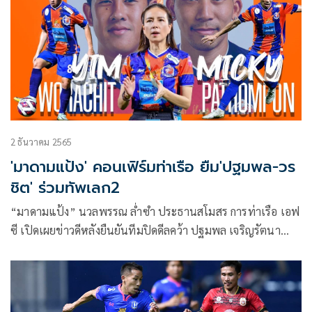
2 ธันวาคม 2565
'มาดามแป้ง' คอนเฟิร์มท่าเรือ ยืม'ปฐมพล-วร
ชิต' ร่วมทัพเลก2
“มาดามแป้ง” นวลพรรณ ล่ำซำ ประธานสโมสร การท่าเรือ เอฟ
ซี เปิดเผยข่าวดีหลังยืนยันทีมปิดดีลคว้า ปฐมพล เจริญรัตนา
ภิรมย์ และ วรชิต กนิตศรีบำเพ็ญ สองแนวรุกดีกรีทีมชาติไทย
จาก บีจี ปทุมฯ มาร่วมทัพเป็นที่เรียบร้อย ช่วงเลกสอง ด้วย
สัญญายืมตัว จบฤดูกาล 2022-23