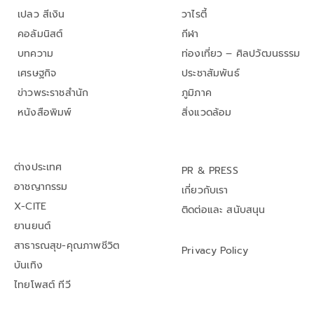
เปลว สีเงิน
วาไรตี้
คอลัมนิสต์
กีฬา
บทความ
ท่องเที่ยว – ศิลปวัฒนธรรม
เศรษฐกิจ
ประชาสัมพันธ์
ข่าวพระราชสำนัก
ภูมิภาค
หนังสือพิมพ์
สิ่งแวดล้อม
ต่างประเทศ
PR & PRESS
อาชญากรรม
เกี่ยวกับเรา
X-CITE
ติดต่อและ สนับสนุน
ยานยนต์
สาธารณสุข-คุณภาพชีวิต
Privacy Policy
บันเทิง
ไทยโพสต์ ทีวี