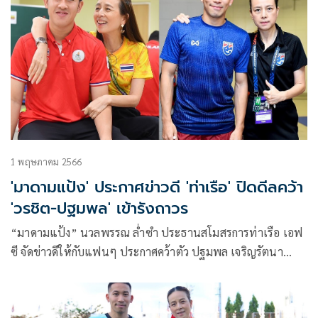
1 พฤษภาคม 2566
'มาดามแป้ง' ประกาศข่าวดี 'ท่าเรือ' ปิดดีลคว้า
'วรชิต-ปฐมพล' เข้ารังถาวร
“มาดามแป้ง” นวลพรรณ ล่ำซำ ประธานสโมสรการท่าเรือ เอฟ
ซี จัดข่าวดีให้กับแฟนๆ ประกาศคว้าตัว ปฐมพล เจริญรัตนา
ภิรมย์ และวรชิต กนิตศรีบำเพ็ญ 2 นักเตะดีกรีทีมชาติไทย มา
ร่วมทัพเป็นการถาวรจาก บีจี ปทุม ยูไนเต็ด