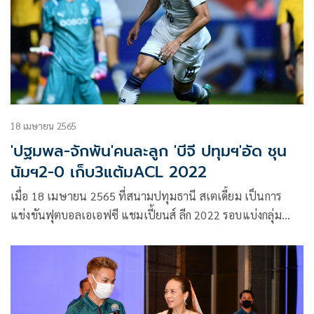
18 เมษายน 2565
'ปฐมพล-จักพัน'คนละลูก 'บีจี ปทุมฯ'อัด ชุน
นัมฯ2-0 เก็บ3แต้มACL 2022
เมื่อ 18 เมษายน 2565 ที่สนามปทุมธานี สเตเดี้ยม เป็นการ
แข่งขันฟุตบอลเอเอฟซี แชมเปี้ยนส์ ลีก 2022 รอบแบ่งกลุ่ม
กลุ่มจี โดยทัพ “เดอะ แรบบิท” บีจี ปทุม ยูไนเต็ด พบกับ ชุนนัม
ดรากอนส์ โดยเกมนี้ บีจีพียูส่งผู้เล่นตัวจริงลงสนาม นำโดยกัปตัน
ทีมอย่าง อันเดรส ตูเญซ ยืนคุมแผงหลังคู่กับ จักพัน ไพรสุวรรณ
ในขณะที่แดนกลางมี สารัช อยู่เย็น คุมเกมร่วมกับฉัตรมงคล ทอง
คีรี โดยแดนหน้านำโดย อิคซาน ฟานดี้ และ ดิโอโก้ หลุยส์ ซาน