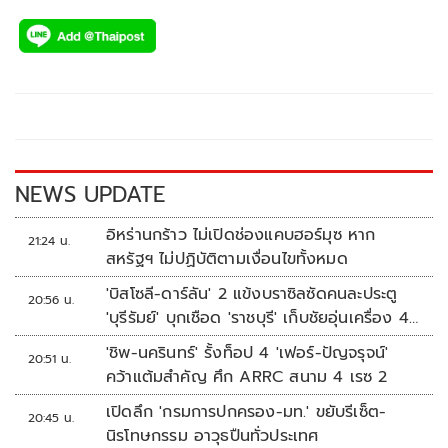
ac
wi
o
n
h
e
tt
p
e
ar
b
er
y
e
o
Li
o
n
k
k
NEWS UPDATE
อิหร่านกร้าว ไม่เปิดช่องแคบฮอร์มุซ หาก
21:24 น.
สหรัฐฯ ไม่ปฏิบัติตามเงื่อนไขทั้งหมด
'บิสโซลี-ดาร์ลัน' 2 แข้งบราซิลซัดคนละประตู
20:56 น.
'บุรีรัมย์' บุกเชือด 'ราชบุรี' เก็บชัยอุ่นเครื่อง 4
นัดรวด
'ชิพ-นครินทร์' รั้งท็อป 4 'เฟอร์-ปัญจรุจน์'
20:51 น.
คว้าแต้มสำคัญ ศึก ARRC สนาม 4 เรซ 2
เปิดลึก 'กรมการปกครอง-มท.' ขยับรีเซ็ต-
20:45 น.
นิรโทษกรรม อาวุธปืนทั่วประเทศ