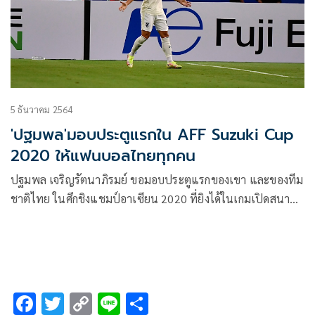
5 ธันวาคม 2564
'ปฐมพล'มอบประตูแรกใน AFF Suzuki Cup
2020 ให้แฟนบอลไทยทุกคน
ปฐมพล เจริญรัตนาภิรมย์ ขอมอบประตูแรกของเขา และของทีม
ชาติไทย ในศึกชิงแชมป์อาเซียน 2020 ที่ยิงได้ในเกมเปิดสนาม
ให้กับแฟนบอลชาวไทยทุกคน
F
T
C
Li
S