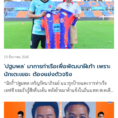
10 ธันวาคม 2565
'ปฐมพล' มาการท่าเรือเพื่อพัฒนาฝีเท้า เพราะ
นักเตะเยอะ ต้องแย่งตัวจริง
“มิกกี้”ปฐมพล เจริญรัตนาภิรมย์ แนวรุกป้ายแดง การท่าเรือ
เอฟซี ยอมรับรู้สึกตื่นเต้น หลังย้ายมาค้าแข้งในถิ่นแพท สเตเดีย
ม ในช่วงเลกสอง ด้วยสัญญายืมตัว จบฤดูกาล 2022-23 พร้อมตั้ง
เป้าพาทีมทำผลงานให้ดีกว่าเลกแรก