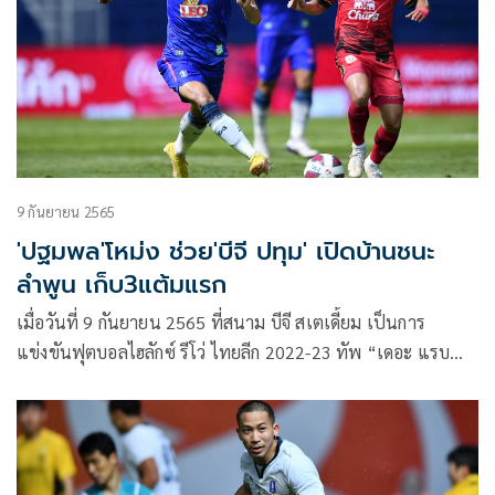
9 กันยายน 2565
'ปฐมพล'โหม่ง ช่วย'บีจี ปทุม' เปิดบ้านชนะ
ลำพูน เก็บ3แต้มแรก
เมื่อวันที่ 9 กันยายน 2565 ที่สนาม บีจี สเตเดี้ยม เป็นการ
แข่งขันฟุตบอลไฮลักซ์ รีโว่ ไทยลีก 2022-23 ทัพ “เดอะ แรบ
บิท” บีจี ปทุม ยูไนเต็ด ลงสนามนัดที่ 3 ของฤดูกาล มีโปรแกรม
รับการมาเยือนของทัพ “ราชันโคขาว” ลำพูน วอริเออร์ เกมนี้ บี
จีพียู