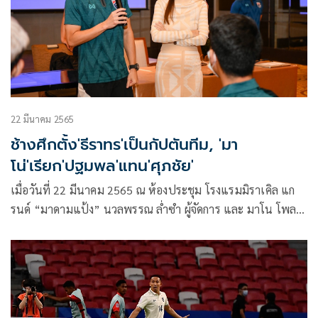
โต้
22 มีนาคม 2565
ช้างศึกตั้ง'ธีราทร'เป็นกัปตันทีม, 'มา
โน่'เรียก'ปฐมพล'แทน'ศุภชัย'
เมื่อวันที่ 22 มีนาคม 2565 ณ ห้องประชุม โรงแรมมิราเคิล แก
รนด์ “มาดามแป้ง” นวลพรรณ ล่ำซำ ผู้จัดการ และ มาโน โพลกิ้ง
หัวหน้าผู้ฝึกสอนทีมชาติไทย พร้อมด้วยทีมงานสตาฟฟ์โค้ชและ
นักเตะทีมชาติไทย ร่วมประชุมทีม