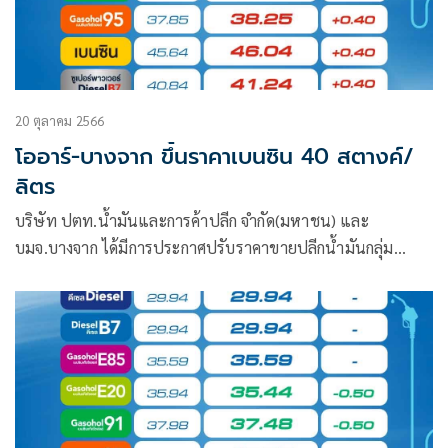
20 ตุลาคม 2566
โออาร์-บางจาก ขึ้นราคาเบนซิน 40 สตางค์/
ลิตร
บริษัท ปตท.น้ำมันและการค้าปลีก จำกัด(มหาชน) และ
บมจ.บางจาก ได้มีการประกาศปรับราคาขายปลีกน้ำมันกลุ่ม
เบนซินและแก๊สโซฮอล์ทุกชนิด