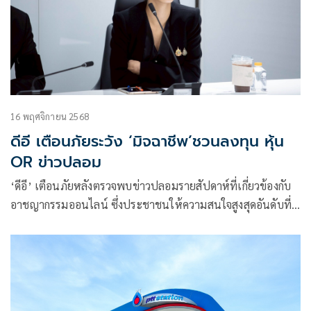
16 พฤศจิกายน 2568
ดีอี เตือนภัยระวัง ‘มิจฉาชีพ’ชวนลงทุน หุ้น
OR ข่าวปลอม
‘ดีอี’ เตือนภัยหลังตรวจพบข่าวปลอมรายสัปดาห์ที่เกี่ยวข้องกับ
อาชญากรรมออนไลน์ ซึ่งประชาชนให้ความสนใจสูงสุดอันดับที่
1 เรื่อง OR เปิดให้นักลงทุนร่วมถือหุ้นอเมซอน เพียง 1,260 บาท
รับผลตอบแทนรายวัน ผ่านเพจ AMz cf̲ae Target Price IPO
ขอประชาชนอย่าหลงเชื่อข่าวปลอม หวั่นสร้างความเสียหายทั้ง
ข้อมูลส่วนบุคคล ทรัพย์สิน