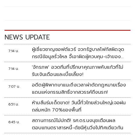
b
er
y
e
o
Li
o
n
k
k
NEWS UPDATE
ผู้เชี่ยวชาญซอฟต์แวร์ จวกรัฐบาลโฟกัสผิดจุด
7:14 น.
กรณีข้อมูลรั่วไหล จี้เอาผิดผู้ควบคุม-เจ้าของ
ระบบตามกฎหมาย PDPA
'จักรภพ' อวดทีมที่ปรึกษาคุณภาพคับแก้วที่ไม่
7:14 น.
รับเงินเดือนและเบี้ยเลี้ยง!
อดีตผู้พิพากษาแนะถึงเวลาผ่าตัดกฎหมายเรื่อง
7:07 น.
แดนแห่งกรรมสิทธิ์จากสวรรค์ถึงนรก!
ห้ามลืมร่มเด็ดขาด! วันนี้ทั่วไทยส่วนใหญ่เจอฝน
6:51 น.
ถล่มหนัก 70%ของพื้นที่
สถานการณ์ไม่ปกติ! รศ.ดร.นงนุชเตือนผล
6:45 น.
ตอบแทนตราสารหนี้-ดัชนีหุ้นวิ่งไปทิศเดียวกัน