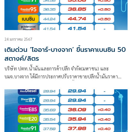
24 มกราคม 2567
เติมด่วน ‘โออาร์-บางจาก’ ขึ้นราคาเบนซิน 50
สตางค์/ลิตร
บริษัท ปตท.น้ำมันและการค้าปลีก จำกัด(มหาชน) และ
บมจ.บางจาก ได้มีการประกาศปรับราคาขายปลีกน้ำมันราคา
เบนซินและกลุ่มแก๊สโซฮอล์ทุกชนิดขึ้น 50 สตางค์/ลิตร