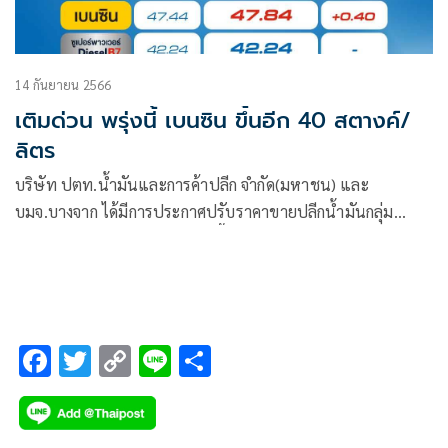
14 กันยายน 2566
เติมด่วน พรุ่งนี้ เบนซิน ขึ้นอีก 40 สตางค์/
ลิตร
บริษัท ปตท.น้ำมันและการค้าปลีก จำกัด(มหาชน) และ
บมจ.บางจาก ได้มีการประกาศปรับราคาขายปลีกน้ำมันกลุ่ม
เบนซินและแก๊สโซฮอล์ทุกชนิดขึ้น
F
T
C
Li
S
ac
wi
o
n
h
e
tt
p
e
ar