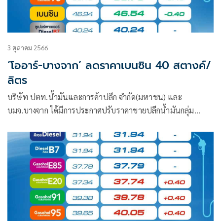
3 ตุลาคม 2566
‘โออาร์-บางจาก’ ลดราคาเบนซิน 40 สตางค์/
ลิตร
บริษัท ปตท.น้ำมันและการค้าปลีก จำกัด(มหาชน) และ
บมจ.บางจาก ได้มีการประกาศปรับราคาขายปลีกน้ำมันกลุ่ม
เบนซินและแก๊สโซฮอล์ทุกชนิดลง 40 สตางค์/ลิตร