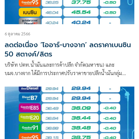
6 ตุลาคม 2566
ลดต่อเนื่อง ‘โออาร์-บางจาก’ ลดราคาเบนซิน
50 สตางค์/ลิตร
บริษัท ปตท.น้ำมันและการค้าปลีก จำกัด(มหาชน) และ
บมจ.บางจาก ได้มีการประกาศปรับราคาขายปลีกน้ำมันกลุ่ม
เบนซินและแก๊สโซฮอล์ทุกชนิด