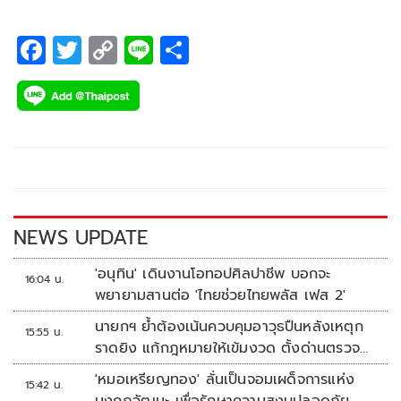
F
T
C
Li
S
ac
wi
o
n
h
e
tt
p
e
ar
b
er
y
e
o
Li
o
n
k
k
NEWS UPDATE
'อนุทิน' เดินงานโอทอปศิลปาชีพ บอกจะ
16:04 น.
พยายามสานต่อ 'ไทยช่วยไทยพลัส เฟส 2'
นายกฯ ย้ำต้องเน้นควบคุมอาวุธปืนหลังเหตุก
15:55 น.
ราดยิง แก้กฎหมายให้เข้มงวด ตั้งด่านตรวจ
เพิ่ม
'หมอเหรียญทอง' ลั่นเป็นจอมเผด็จการแห่ง
15:42 น.