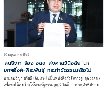
30 พฤษภาคม 2568
'สนธิญา' ร้อง อสส. ส่งศาลวินิจฉัย 'นา
ยกฯอิ๊งค์-พีระพันธุ์' กระทำขัดรธน.หรือไม่
นายสนธิญา สวัสดี เดินทางไปยื่นหนังสือถึงอัยการสูงสุด (อสส.)
เพื่อขอให้ส่งเรื่องให้ศาลรัฐธรรมนูญวินิจฉัยการกระทำที่มิชอบ
ด้วยรัฐธรรมนูญ ของ น.ส.แพทองธาร ชินวัตร