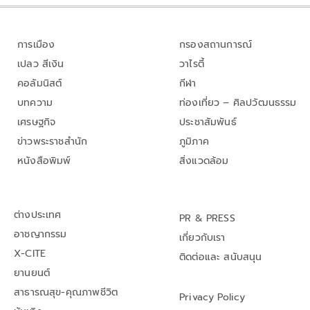
การเมือง
กรองสถานการณ์
เปลว สีเงิน
วาไรตี้
คอลัมนิสต์
กีฬา
บทความ
ท่องเที่ยว – ศิลปวัฒนธรรม
เศรษฐกิจ
ประชาสัมพันธ์
ข่าวพระราชสำนัก
ภูมิภาค
หนังสือพิมพ์
สิ่งแวดล้อม
ต่างประเทศ
PR & PRESS
อาชญากรรม
เกี่ยวกับเรา
X-CITE
ติดต่อและ สนับสนุน
ยานยนต์
สาธารณสุข-คุณภาพชีวิต
Privacy Policy