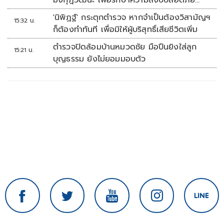
มงกุฎวัฒนะ เพื่อรักษาความสงบปลอดภัย
ภายในรพ.
'นิพิฏฐ์' กระตุกตำรวจ หากจำเป็นต้องวิสามัญฯ
15:32 น.
ก็ต้องทำทันที เพื่อมิให้ผู้บริสุทธิ์เสียชีวิตเพิ่ม
ตำรวจปิดล้อมบ้านหมวดชัย มือปืนยิงใส่ลูก
15:21 น.
บุญธรรม ยังไม่ยอมมอบตัว