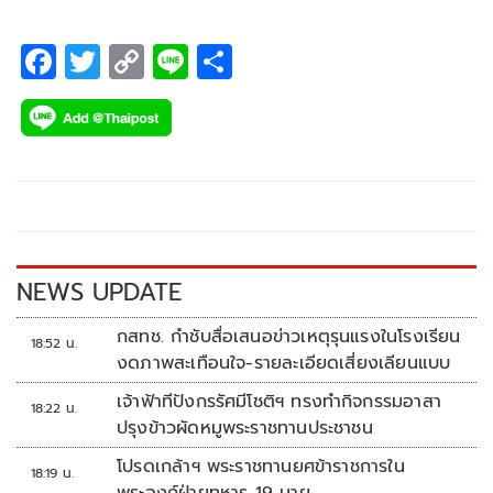
F
T
C
Li
S
ac
wi
o
n
h
e
tt
p
e
ar
b
er
y
e
o
Li
o
n
k
k
NEWS UPDATE
กสทช. กำชับสื่อเสนอข่าวเหตุรุนแรงในโรงเรียน
18:52 น.
งดภาพสะเทือนใจ-รายละเอียดเสี่ยงเลียนแบบ
เจ้าฟ้าทีปังกรรัศมีโชติฯ ทรงทำกิจกรรมอาสา
18:22 น.
ปรุงข้าวผัดหมูพระราชทานประชาชน
โปรดเกล้าฯ พระราชทานยศข้าราชการใน
18:19 น.