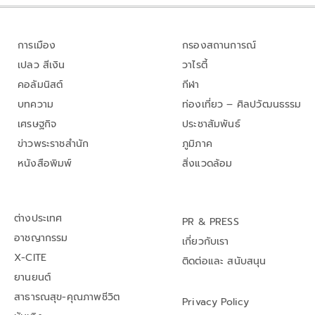
การเมือง
กรองสถานการณ์
เปลว สีเงิน
วาไรตี้
คอลัมนิสต์
กีฬา
บทความ
ท่องเที่ยว – ศิลปวัฒนธรรม
เศรษฐกิจ
ประชาสัมพันธ์
ข่าวพระราชสำนัก
ภูมิภาค
หนังสือพิมพ์
สิ่งแวดล้อม
ต่างประเทศ
PR & PRESS
อาชญากรรม
เกี่ยวกับเรา
X-CITE
ติดต่อและ สนับสนุน
ยานยนต์
สาธารณสุข-คุณภาพชีวิต
Privacy Policy