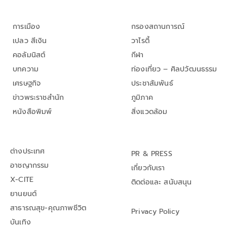
การเมือง
กรองสถานการณ์
เปลว สีเงิน
วาไรตี้
คอลัมนิสต์
กีฬา
บทความ
ท่องเที่ยว – ศิลปวัฒนธรรม
เศรษฐกิจ
ประชาสัมพันธ์
ข่าวพระราชสำนัก
ภูมิภาค
หนังสือพิมพ์
สิ่งแวดล้อม
ต่างประเทศ
PR & PRESS
อาชญากรรม
เกี่ยวกับเรา
X-CITE
ติดต่อและ สนับสนุน
ยานยนต์
สาธารณสุข-คุณภาพชีวิต
Privacy Policy
บันเทิง