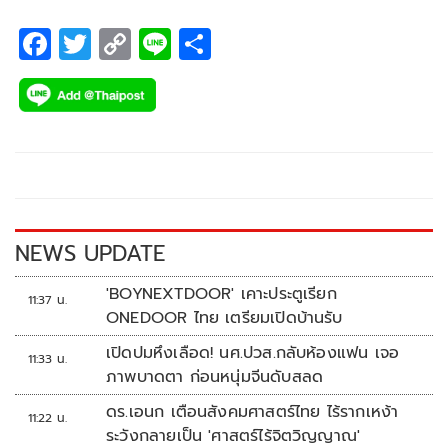
F
T
C
Li
S
ac
wi
o
n
h
e
tt
p
e
ar
b
er
y
e
o
Li
o
n
k
k
NEWS UPDATE
'BOYNEXTDOOR' เคาะประตูเรียก
11:37 น.
ONEDOOR ไทย เตรียมเปิดบ้านรับ
เปิดปมหึงเลือด! นศ.ปวส.กลับห้องแฟน เจอ
11:33 น.
ภาพบาดตา ก่อนหนุ่มจีนดับสลด
ดร.เอนก เตือนสังคมศาสตร์ไทย ไร้รากเหง้า
11:22 น.
ระวังกลายเป็น 'ศาสตร์ไร้จิตวิญญาณ'