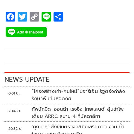
F
T
C
Li
S
ac
wi
o
n
h
e
tt
p
e
ar
b
er
y
e
o
Li
o
n
k
k
NEWS UPDATE
“โครงสร้างเก่า-คนใหม่”บีอาร์เอ็น รัฐตรึงกำลัง
0:01 น.
รักษาพื้นที่ปลอดภัย
ทัพนักบิด 'ฮอนด้า เรซซิ่ง ไทยแลนด์' ลุ้นล่าโพ
20:43 น.
เดียม ARRC สนาม 4 ที่มัลดาลิกา
‘ศุภมาส’ สั่งเข้มตรวจคลินิกเสริมความงาม ย้ำ
20:32 น.