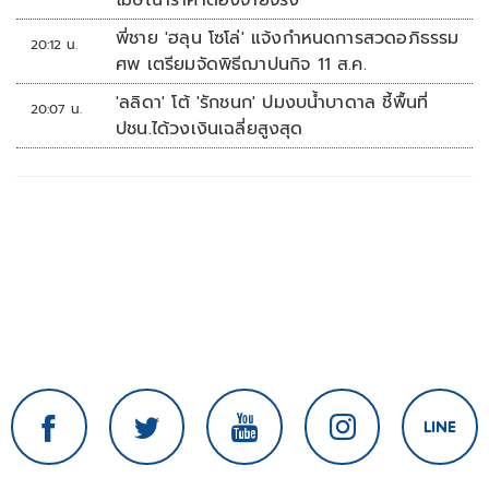
โฆษณาราคาต้องจ่ายจริง
พี่ชาย 'ฮลุน โซโล่' แจ้งกำหนดการสวดอภิธรรม
20:12 น.
ศพ เตรียมจัดพิธีฌาปนกิจ 11 ส.ค.
'ลลิดา' โต้ 'รักชนก' ปมงบน้ำบาดาล ชี้พื้นที่
20:07 น.
ปชน.ได้วงเงินเฉลี่ยสูงสุด