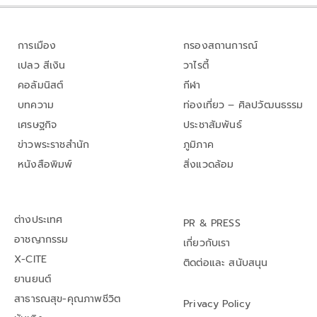
การเมือง
กรองสถานการณ์
เปลว สีเงิน
วาไรตี้
คอลัมนิสต์
กีฬา
บทความ
ท่องเที่ยว – ศิลปวัฒนธรรม
เศรษฐกิจ
ประชาสัมพันธ์
ข่าวพระราชสำนัก
ภูมิภาค
หนังสือพิมพ์
สิ่งแวดล้อม
ต่างประเทศ
PR & PRESS
อาชญากรรม
เกี่ยวกับเรา
X-CITE
ติดต่อและ สนับสนุน
ยานยนต์
สาธารณสุข-คุณภาพชีวิต
Privacy Policy