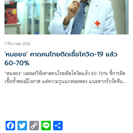
7 ธันวาคม 2565
'หมอยง' คาดคนไทยติดเชื้อโควิด-19 แล้ว
60-70%
‘หมอยง’ เผยผลวิจัยคาดคนไทยติดโควิดแล้ว 60-70% ชี้การติด
เชื้อซ้ำสองมีโอกาส แต่ความรุนแรงจะลดลง แนะหากรับวัคซีน
นานเกิน 6 เดือนควรฉีกเข็มกระตุ้น
F
T
C
Li
S