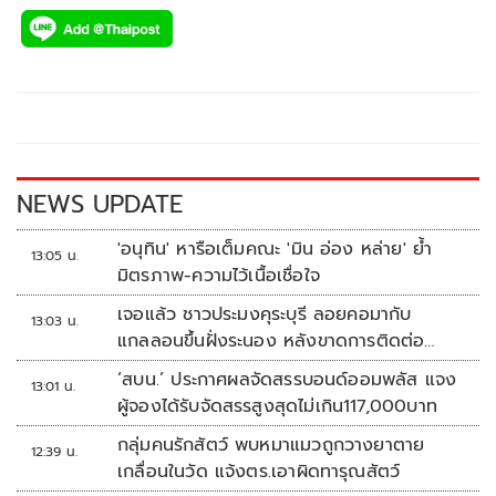
ac
wi
o
n
h
e
tt
p
e
ar
b
er
y
e
o
Li
o
n
k
k
NEWS UPDATE
'อนุทิน' หารือเต็มคณะ 'มิน อ่อง หล่าย' ย้ำ
13:05 น.
มิตรภาพ-ความไว้เนื้อเชื่อใจ
เจอแล้ว ชาวประมงคุระบุรี ลอยคอมากับ
13:03 น.
แกลลอนขึ้นฝั่งระนอง หลังขาดการติดต่อ
หลายวัน
‘สบน.’ ประกาศผลจัดสรรบอนด์ออมพลัส แจง
13:01 น.
ผู้จองได้รับจัดสรรสูงสุดไม่เกิน117,000บาท
กลุ่มคนรักสัตว์ พบหมาแมวถูกวางยาตาย
12:39 น.
เกลื่อนในวัด แจ้งตร.เอาผิดทารุณสัตว์