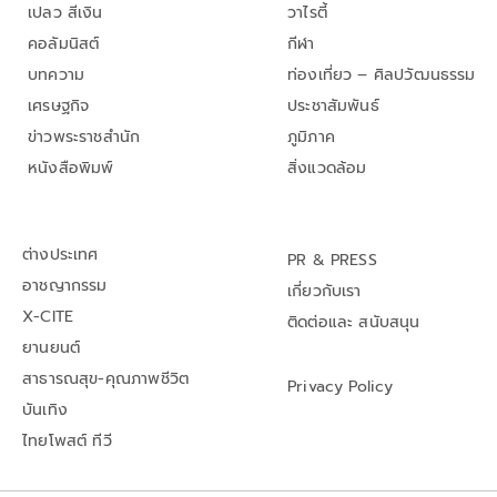
เปลว สีเงิน
วาไรตี้
คอลัมนิสต์
กีฬา
บทความ
ท่องเที่ยว – ศิลปวัฒนธรรม
เศรษฐกิจ
ประชาสัมพันธ์
ข่าวพระราชสำนัก
ภูมิภาค
หนังสือพิมพ์
สิ่งแวดล้อม
ต่างประเทศ
PR & PRESS
อาชญากรรม
เกี่ยวกับเรา
X-CITE
ติดต่อและ สนับสนุน
ยานยนต์
สาธารณสุข-คุณภาพชีวิต
Privacy Policy
บันเทิง
ไทยโพสต์ ทีวี