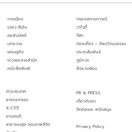
การเมือง
กรองสถานการณ์
เปลว สีเงิน
วาไรตี้
คอลัมนิสต์
กีฬา
บทความ
ท่องเที่ยว – ศิลปวัฒนธรรม
เศรษฐกิจ
ประชาสัมพันธ์
ข่าวพระราชสำนัก
ภูมิภาค
หนังสือพิมพ์
สิ่งแวดล้อม
ต่างประเทศ
PR & PRESS
อาชญากรรม
เกี่ยวกับเรา
X-CITE
ติดต่อและ สนับสนุน
ยานยนต์
สาธารณสุข-คุณภาพชีวิต
Privacy Policy