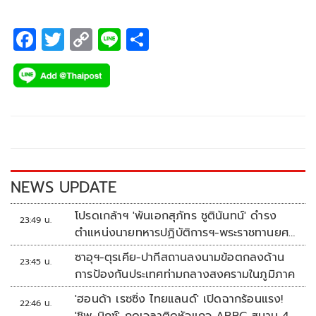
F
T
C
Li
S
ac
wi
o
n
h
e
tt
p
e
ar
b
er
y
e
o
Li
o
n
k
k
NEWS UPDATE
โปรดเกล้าฯ 'พันเอกสุภัทร ชูตินันทน์' ดำรง
23:49 น.
ตำแหน่งนายทหารปฏิบัติการฯ-พระราชทานยศ
'พลตรี'
ซาอุฯ-ตุรเคีย-ปากีสถานลงนามข้อตกลงด้าน
23:45 น.
การป้องกันประเทศท่ามกลางสงครามในภูมิภาค
'ฮอนด้า เรซซิ่ง ไทยแลนด์' เปิดฉากร้อนแรง!
22:46 น.