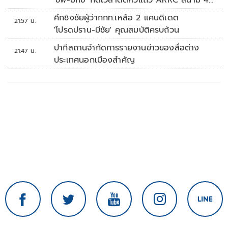
'ชิพ-มิกซ์' กดเวลาติดหัวแถว ARRC สนาม 4
ที่มัลดาลิกา
ศึกชิงชัยผู้ว่ากกท.เหลือ 2 แคนดิเดต
21:57 น.
'โปรดปราน-มีชัย' คุณสมบัติครบถ้วน
ปากีสถานจำกัดการรายงานข่าวของสื่อต่าง
21:47 น.
ประเทศนอกเมืองสำคัญ