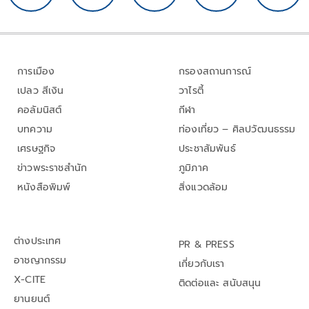
การเมือง
กรองสถานการณ์
เปลว สีเงิน
วาไรตี้
คอลัมนิสต์
กีฬา
บทความ
ท่องเที่ยว – ศิลปวัฒนธรรม
เศรษฐกิจ
ประชาสัมพันธ์
ข่าวพระราชสำนัก
ภูมิภาค
หนังสือพิมพ์
สิ่งแวดล้อม
ต่างประเทศ
PR & PRESS
อาชญากรรม
เกี่ยวกับเรา
X-CITE
ติดต่อและ สนับสนุน
ยานยนต์