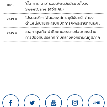
'ดั๊ม คาราบาว' รวมเพื่อนวัยมัธยมตั้งวง
1:02 น.
SweetCane (สวีทเคน)
โปรดเกล้าฯ 'พันเอกสุภัทร ชูตินันทน์' ดำรง
23:49 น.
ตำแหน่งนายทหารปฏิบัติการฯ-พระราชทานยศ
'พลตรี'
ซาอุฯ-ตุรเคีย-ปากีสถานลงนามข้อตกลงด้าน
23:45 น.
การป้องกันประเทศท่ามกลางสงครามในภูมิภาค