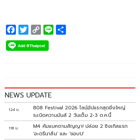
F
T
C
Li
S
ac
wi
o
n
h
e
tt
p
e
ar
b
er
y
e
o
Li
o
n
k
k
NEWS UPDATE
808 Festival 2026 ไลน์อัปแรกสุดยิ่งใหญ่
1:24 น.
ระเบิดความมันส์ 2 วันเต็ม 2-3 ต.ค.นี้
M4 คัมแบคตามสัญญา! ปล่อย 2 ซิงเกิลแรก
1:16 น.
'อะดรีนาลีน' และ 'ชอบU'