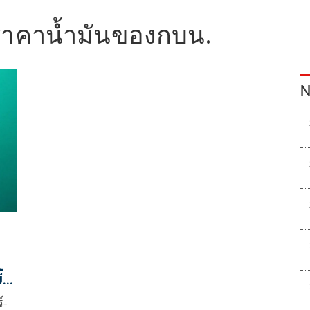
ราคาน้ำมันของกบน.
N
้น
์-