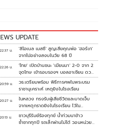
EWS UPDATE
'ลิโอเนล เมสซี' สูญเสียคุณพ่อ 'ฮอร์เก'
22:37 น.
จากไปอย่างสงบในวัย 68 ปี
'ไทย' เปิดบ้านชนะ 'เมียนมา' 2-0 จาก 2
22:26 น.
จุดโทษ เข้ารอบรองฯ บอลอาเซียน ดวล
'สิงคโปร์'
วธ.เตรียมพร้อม พิธีการศพในพระบรม
20:59 น.
ราชานุเคราะห์ เหตุยิงในโรงเรียน
ในหลวง ทรงรับผู้เสียชีวิตและบาดเจ็บ
20:27 น.
จากเหตุกราดยิงในโรงเรียน ไว้ใน
พระบรมราชานุเคราะห์
ชาวบุรีรัมย์ร้องทุกข์ น้ำท่วมนาข้าว
20:13 น.
ซ้ำซากทุกปี รถเล็กผ่านไม่ได้ วอนหน่วย