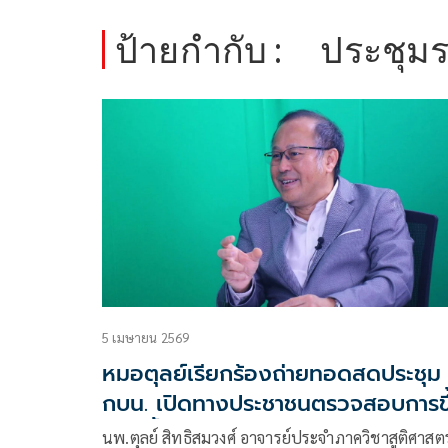
ป้ายกำกับ :
ประชุม
5 เมษายน 2569
หมอตุลย์เรียกร้องถ่ายทอดสดประชุม
กบน. เปิดทางประชาชนตรวจสอบการขึ
ราคาน้ำมัน
นพ.ตุลย์ สิทธิสมวงศ์ อาจารย์ประจำภาควิชาสูติศาสตร