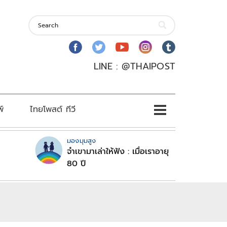
LINE : @THAIPOST
พ์
ไทยโพสต์ ทีวี
มองมุมสูง
จำเขามาเล่าให้ฟัง : เมื่อเราอายุ
80 ปี