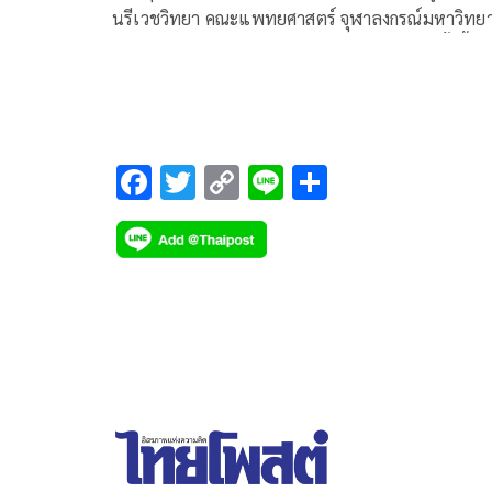
นรีเวชวิทยา คณะแพทยศาสตร์ จุฬาลงกรณ์มหาวิทยา
ระบุว่า รัฐบาลก่อนๆโกงภาษี แต่วิกฤตน้ำมันครั้งนี้
F
T
C
Li
S
ac
wi
o
n
h
e
tt
p
e
ar
b
er
y
e
o
Li
o
n
k
k