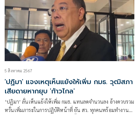
5 สิงหาคม 2567
'ปฏิมา' แจงเหตุเห็นแย้งให้เพิ่ม กมธ. วุฒิสภา
เสียดายหากยุบ 'ก้าวไกล'
‘ปฏิมา’ ลั่นเห็นแย้งให้เพิ่ม กมธ. แทนลดจำนวนลง อ้างควบรวม
หวั่นเพิ่มภาระในการปฏิบัติหน้าที่ ยัน สว. ทุกคนพร้อมทำงาน
หนัก รับเสียดายหากยุบ ‘ก้าวไกล’ ชี้ฝ่ายค้านคุณภาพ