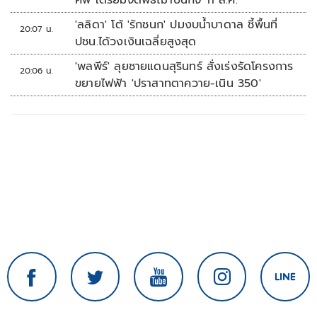
ศพ เตรียมจัดพิธีฌาปนกิจ 11 ส.ค.
'ลลิดา' โต้ 'รักชนก' ปมงบน้ำบาดาล ชี้พื้นที่
20:07 น.
ปชน.ได้วงเงินเฉลี่ยสูงสุด
'พลพีร์' ลุยชายแดนสุรินทร์ สั่งเร่งรัดโครงการ
20:06 น.
ขยายไฟฟ้า 'ปราสาทตาควาย-เนิน 350'