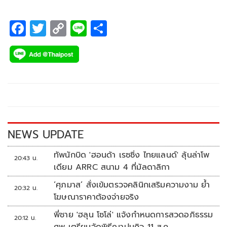
F
T
C
Li
S
ac
wi
o
n
h
e
tt
p
e
ar
b
er
y
e
o
Li
o
n
k
k
NEWS UPDATE
ทัพนักบิด 'ฮอนด้า เรซซิ่ง ไทยแลนด์' ลุ้นล่าโพ
20:43 น.
เดียม ARRC สนาม 4 ที่มัลดาลิกา
‘ศุภมาส’ สั่งเข้มตรวจคลินิกเสริมความงาม ย้ำ
20:32 น.
โฆษณาราคาต้องจ่ายจริง
พี่ชาย 'ฮลุน โซโล่' แจ้งกำหนดการสวดอภิธรรม
20:12 น.