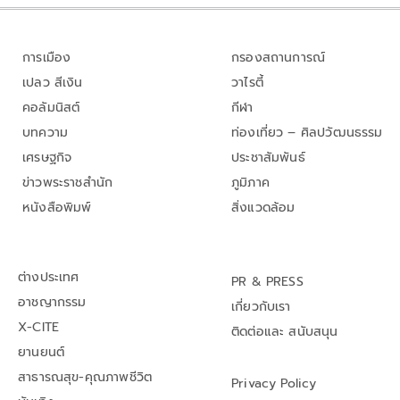
การเมือง
กรองสถานการณ์
เปลว สีเงิน
วาไรตี้
คอลัมนิสต์
กีฬา
บทความ
ท่องเที่ยว – ศิลปวัฒนธรรม
เศรษฐกิจ
ประชาสัมพันธ์
ข่าวพระราชสำนัก
ภูมิภาค
หนังสือพิมพ์
สิ่งแวดล้อม
ต่างประเทศ
PR & PRESS
อาชญากรรม
เกี่ยวกับเรา
X-CITE
ติดต่อและ สนับสนุน
ยานยนต์
สาธารณสุข-คุณภาพชีวิต
Privacy Policy