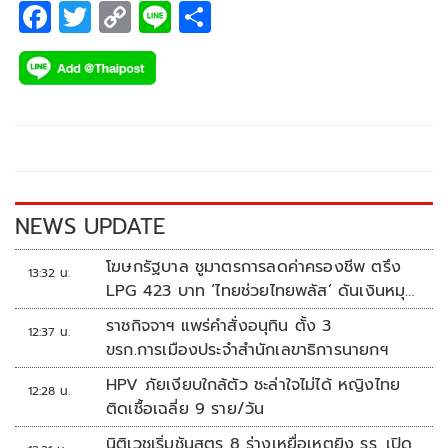
F
T
C
Li
S
ac
wi
o
n
h
e
tt
p
e
ar
b
er
y
e
o
Li
o
n
k
k
NEWS UPDATE
โฆษกรัฐบาล ชูมาตรการลดค่าครองชีพ ตรึง
13:32 น.
LPG 423 บาท ‘ไทยช่วยไทยพลัส’ ดันเงินหมุน
แสนล้าน
ราชกิจจาฯ แพร่คำสั่งอนุทิน ตั้ง 3
12:37 น.
ขรก.การเมืองประจำสำนักเลขาธิการนายกฯ
HPV ภัยเงียบใกล้ตัว ชะล่าใจไม่ได้ หญิงไทย
12:28 น.
ติดเชื้อเฉลี่ย 9 ราย/วัน
นิติเวชเริ่มชันสูตร 8 ร่างเหยื่อเหตุยิง รร. เปิด