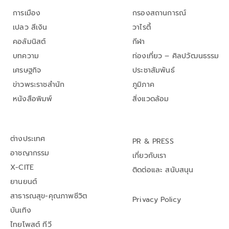
การเมือง
กรองสถานการณ์
เปลว สีเงิน
วาไรตี้
คอลัมนิสต์
กีฬา
บทความ
ท่องเที่ยว – ศิลปวัฒนธรรม
เศรษฐกิจ
ประชาสัมพันธ์
ข่าวพระราชสำนัก
ภูมิภาค
หนังสือพิมพ์
สิ่งแวดล้อม
ต่างประเทศ
PR & PRESS
อาชญากรรม
เกี่ยวกับเรา
X-CITE
ติดต่อและ สนับสนุน
ยานยนต์
สาธารณสุข-คุณภาพชีวิต
Privacy Policy
บันเทิง
ไทยโพสต์ ทีวี