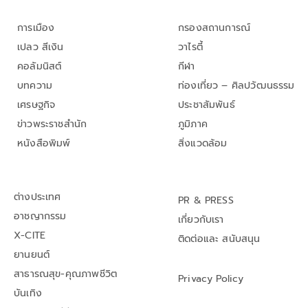
การเมือง
กรองสถานการณ์
เปลว สีเงิน
วาไรตี้
คอลัมนิสต์
กีฬา
บทความ
ท่องเที่ยว – ศิลปวัฒนธรรม
เศรษฐกิจ
ประชาสัมพันธ์
ข่าวพระราชสำนัก
ภูมิภาค
หนังสือพิมพ์
สิ่งแวดล้อม
ต่างประเทศ
PR & PRESS
อาชญากรรม
เกี่ยวกับเรา
X-CITE
ติดต่อและ สนับสนุน
ยานยนต์
สาธารณสุข-คุณภาพชีวิต
Privacy Policy
บันเทิง