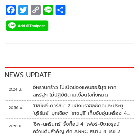
F
T
C
Li
S
ac
wi
o
n
h
e
tt
p
e
ar
b
er
y
e
o
Li
o
n
k
k
NEWS UPDATE
อิหร่านกร้าว ไม่เปิดช่องแคบฮอร์มุซ หาก
21:24 น.
สหรัฐฯ ไม่ปฏิบัติตามเงื่อนไขทั้งหมด
'บิสโซลี-ดาร์ลัน' 2 แข้งบราซิลซัดคนละประตู
20:56 น.
'บุรีรัมย์' บุกเชือด 'ราชบุรี' เก็บชัยอุ่นเครื่อง 4
นัดรวด
'ชิพ-นครินทร์' รั้งท็อป 4 'เฟอร์-ปัญจรุจน์'
20:51 น.
คว้าแต้มสำคัญ ศึก ARRC สนาม 4 เรซ 2