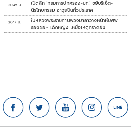
เปิดลึก 'กรมการปกครอง-มท.' ขยับรีเซ็ต-
20:45 น.
นิรโทษกรรม อาวุธปืนทั่วประเทศ
ในหลวงพระราชทานพวงมาลาวางหน้าหีบศพ
20:17 น.
รองผอ.- เด็กหญิง เหยื่อเหตุกราดยิง