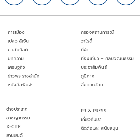
การเมือง
กรองสถานการณ์
เปลว สีเงิน
วาไรตี้
คอลัมนิสต์
กีฬา
บทความ
ท่องเที่ยว – ศิลปวัฒนธรรม
เศรษฐกิจ
ประชาสัมพันธ์
ข่าวพระราชสำนัก
ภูมิภาค
หนังสือพิมพ์
สิ่งแวดล้อม
ต่างประเทศ
PR & PRESS
อาชญากรรม
เกี่ยวกับเรา
X-CITE
ติดต่อและ สนับสนุน
ยานยนต์