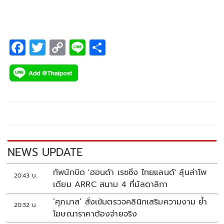
F
T
C
Li
S
ac
wi
o
n
h
e
tt
p
e
ar
b
er
y
e
o
Li
o
n
k
k
NEWS UPDATE
ทัพนักบิด 'ฮอนด้า เรซซิ่ง ไทยแลนด์' ลุ้นล่าโพ
20:43 น.
เดียม ARRC สนาม 4 ที่มัลดาลิกา
‘ศุภมาส’ สั่งเข้มตรวจคลินิกเสริมความงาม ย้ำ
20:32 น.
โฆษณาราคาต้องจ่ายจริง