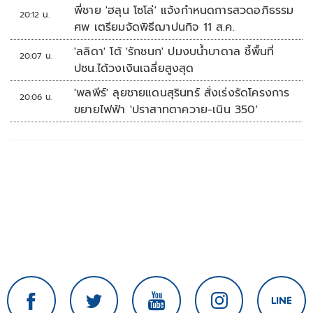
พี่ชาย 'ฮลุน โซโล่' แจ้งกำหนดการสวดอภิธรรม
20:12 น.
ศพ เตรียมจัดพิธีฌาปนกิจ 11 ส.ค.
'ลลิดา' โต้ 'รักชนก' ปมงบน้ำบาดาล ชี้พื้นที่
20:07 น.
ปชน.ได้วงเงินเฉลี่ยสูงสุด
'พลพีร์' ลุยชายแดนสุรินทร์ สั่งเร่งรัดโครงการ
20:06 น.
ขยายไฟฟ้า 'ปราสาทตาควาย-เนิน 350'