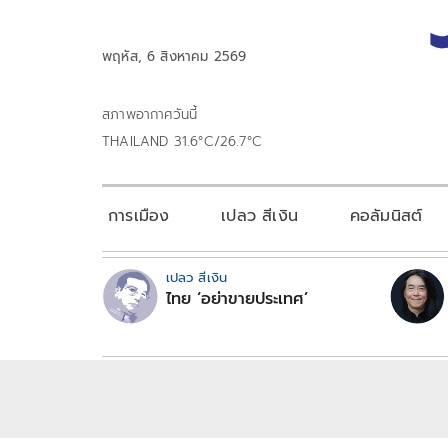
พฤหัส, 6 สิงหาคม 2569
สภาพอากาศวันนี้
THAILAND 31.6°C/26.7°C
การเมือง
เปลว สีเงิน
คอลัมนิสต์
เปลว สีเงิน
ไทย ‘อย่าขายประเทศ’