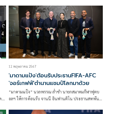
ประธานสหพันธ์ฟุตบอลนานาชาติ (ฟีฟ่า) ที่กรุงโดฮา
ประเทศกาตาร์ หลังได้รับคำเชิญในฐานะแขกของ ฟีฟ่า
เข้าร่วมชมการแข่งขันฟุตบอลชิงแชมป์สโมสรโลก 2024
รอบชิงชนะเลิศ รวมถึงยังมีโอกาสพบกับ ชีค ซัลมาน บิน
อิบราฮิม อัล คาลิฟา ประธานสมาพันธ์ฟุตบอลแห่งเอเชีย
(เอเอฟซี) และ ชีค ฮามัด บิน คาลิฟา บิน อาห์เหม็ด อัล-
ธานี รัฐมนตรีกีฬาและเยาวชนของกาตาร์ รวมถึงยังดำรง
ตำแหน่งบอร์ดบริหารของฟีฟ่า และ ประธานสพันธ์
ฟุตบอลแห่งอาหรับ ท่ามกลางบรรยากาศที่อบอุ่น และ
เป็นกันเอง
12 พฤษภาคม 2567
ม
'มาดามแป้ง'ต้อนรับประธานFIFA-AFC
'จอร์เกฟฟ์'ตำนานแชมป์โลกมาด้วย
“มาดามแป้ง” นวลพรรณ ล่ำซำ นายกสมาคมกีฬาฟุตบ
าคม
อลฯ ให้การต้อนรับ จานนี อินฟานติโน ประธานสหพันธ์
ฟุตบอลนานาชาติ (ฟีฟ่า) และ ชีค ซัลมาน บิน อิบราฮิม
ม
อัล คอลิฟา ประธานสหพันธ์ฟุตบอลแห่งเอเชีย (เอเอฟ