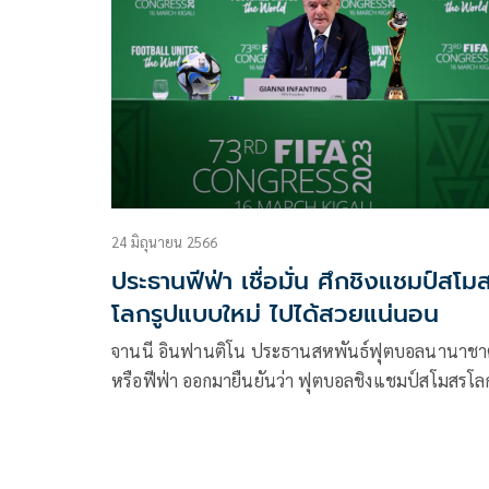
ยินดีเป็นไปอย่างอบอุ่นและชื่นมื่น
24 มิถุนายน 2566
ประธานฟีฟ่า เชื่อมั่น ศึกชิงแชมป์สโม
โลกรูปแบบใหม่ ไปได้สวยแน่นอน
จานนี อินฟานติโน ประธานสหพันธ์ฟุตบอลนานาชา
หรือฟีฟ่า ออกมายืนยันว่า ฟุตบอลชิงแชมป์สโมสรโล
หรือ ฟีฟ่า คลับ เวิลด์ คัพ 2025 ที่จัดการแข่งขันในรู
แบบใหม่ จะเดินหน้าไปได้อย่างสวยหรู และได้รับคว
นิยมไปทั่วทุกมุมโลกอย่างแน่นอน