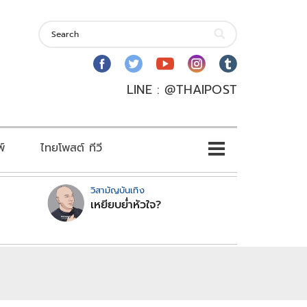
LINE : @THAIPOST
พ์
ไทยโพสต์ ทีวี
วิสามัญบันเทิง
เหยียบย่ำหัวใจ?