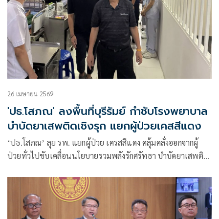
26 เมษายน 2569
'ปธ.โสภณ' ลงพื้นที่บุรีรัมย์ กำชับโรงพยาบาล
บำบัดยาเสพติดเชิงรุก แยกผู้ป่วยเคสสีแดง
‘ปธ.โสภณ’ ลุย รพ. แยกผู้ป่วย เครสสีแดง คลุ้มคลั่งออกจากผู้
ป่วยทั่วไปขับเคลื่อนนโยบายรวมพลังรักศรัทธา บำบัดยาเสพติด
เชิงรุก เน้นเข้าถึงผู้เสพอย่างเข้าใจและเป็นระบบ