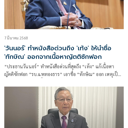
7 มีนาคม 2568
'วันนอร์' ทำหนังสือด่วนถึง 'เท้ง' ให้นำชื่อ
'ทักษิณ' ออกจากเนื้อหาญัตติซักฟอก
“ประธานวันนอร์” ทำหนังสือด่วนที่สุดถึง “เท้ง” แก้เนื้อหา
ญัตติซักฟอก “รบ.แพทองธาร” เอาชื่อ “ทักษิณ” ออก เหตุเป็น
คนนอก ไม่สามารถชี้แจงในสภาได้