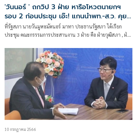
'วันนอร์ ' ถกวิป 3 ฝ่าย หารือโหวตนายกฯ
รอบ 2 ก่อนประชุม เอ๊ะ! แกนนำพท.-ส.ว. คุย
กันชื่นมื่น
ที่รัฐสภา นายวันมูหะมัดนอร์ มาทา ประธานรัฐสภา ได้เรียก
ประชุม คณะกรรรมการประสานงาน 3 ฝ่าย คือ ฝ่ายวุฒิสภา , ฝ่าย
8 พรร
10 กรกฎาคม 2566