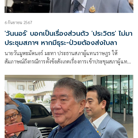
6 กันยายน 2567
'วันนอร์' บอกเป็นเรื่องส่วนตัว 'ประวิตร' ไม่มา
ประชุมสภาฯ หากมีธุระ-ป่วยต้องส่งใบลา
นายวันมูหะมัดนอร์ มะทา ประธานสภาผู้แทนราษฎร ให้
สัมภาษณ์ถึงกรณีการตั้งข้อสังเกตเรื่องการเข้าประชุมสภาผู้แทน
ราษฎรของพล.อ.ประวิตร วงษ์สุวรรณ สส.บัญชีรายชื่อ และ
หัวหน้าพรรคพลังประชารัฐ (พปชร.)