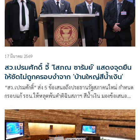
17 มีนาคม 2569
สว.เปรมศักดิ์ จี้ 'โสภณ ซารัมย์' แสดงจุดยืน
ให้ชัดไม่ถูกครอบงำจาก 'บ้านใหญ่สีน้ำเงิน'
“สว.เปรมศักดิ์” ส่ง 5 ข้อเสนอถึงประธานรัฐสภาคนใหม่ กำหนด
กรอบแก้ รธน.ให้หลุดพ้นคำติฉินสภาฯ สีน้ำเงิน มองข้อเสนอ
”หมอวรงค์“ ทบทวนค่าข้าวน่ารับฟัง บอกผมเป็น สส.มา 12 ปี
ไม่คิดว่าฟุ่มเฟือย รับผู้แทนรายจ่ายเยอะต้องใส่ซองชาวบ้าน-
ช่วยงานการกุศล