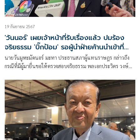
19 กันยายน 2567
'วันนอร์' เผยเจ้าหน้าที่รับเรื่องแล้ว ปมร้อง
จริยธรรม 'บิ๊กป้อม' รอผู้นำฝ่ายค้านนำเข้าที่
ประชุม
นายวันมูหะมัดนอร์ มะทา ประธานสภาผู้แทนราษฎร กล่าวถึง
กรณีที่มีผู้มายื่นขอให้ตรวจสอบจริยธรรม พลเอกประวิตร วงษ์
สุวรรณ สส.บัญชีรายชื่อและหัวหน้าพรรคพลังประชารัฐ ซึ่งขาด
ประชุมสภาฯ ว่า ตนยังไม่เห็นเนื้อหาที่มายื่น แต่คิดว่าเจ้าหน้าที่
รับไว้แล้ว