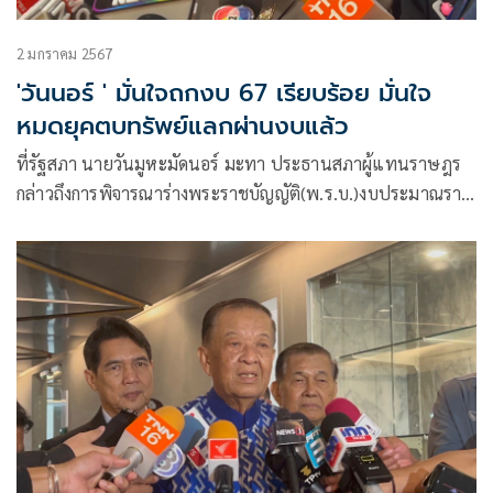
2 มกราคม 2567
'วันนอร์ ' มั่นใจถกงบ 67 เรียบร้อย มั่นใจ
หมดยุคตบทรัพย์แลกผ่านงบแล้ว
ที่รัฐสภา นายวันมูหะมัดนอร์ มะทา ประธานสภาผู้แทนราษฎร
กล่าวถึงการพิจารณาร่างพระราชบัญญัติ(พ.ร.บ.)งบประมาณราย
จ่