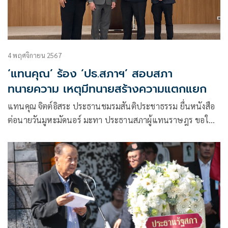
4 พฤศจิกายน 2567
‘แทนคุณ’ ร้อง ‘ปธ.สภาฯ’ สอบสภา
ทนายความ เหตุมีทนายสร้างความแตกแยก
แทนคุณ จิตต์อิสระ ประธานชมรมสันติประชาธรรม ยื่นหนังสือ
ต่อนายวันมูหะมัดนอร์ มะทา ประธานสภาผู้แทนราษฎร ขอให้
ตรวจสอบการทํางานของสภาทนายความฯ