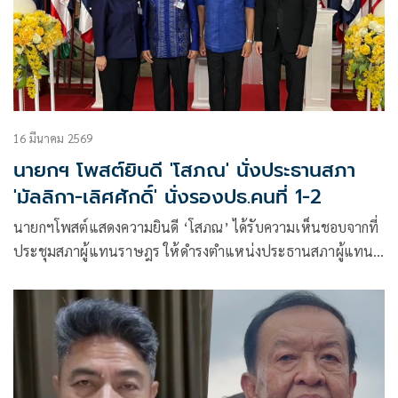
16 มีนาคม 2569
นายกฯ โพสต์ยินดี 'โสภณ' นั่งประธานสภา
'มัลลิกา-เลิศศักดิ์' นั่งรองปธ.คนที่ 1-2
นายกฯโพสต์แสดงความยินดี ‘โสภณ’ ได้รับความเห็นชอบจากที่
ประชุมสภาผู้แทนราษฎร ให้ดำรงตำแหน่งประธานสภาผู้แทน
ราษฎร