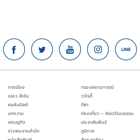
การเมือง
กรองสถานการณ์
เปลว สีเงิน
วาไรตี้
คอลัมนิสต์
กีฬา
บทความ
ท่องเที่ยว – ศิลปวัฒนธรรม
เศรษฐกิจ
ประชาสัมพันธ์
ข่าวพระราชสำนัก
ภูมิภาค
หนังสือพิมพ์
สิ่งแวดล้อม