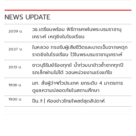
o
n
k
k
NEWS UPDATE
วธ.เตรียมพร้อม พิธีการศพในพระบรมราชานุ
20:59 น.
เคราะห์ เหตุยิงในโรงเรียน
ในหลวง ทรงรับผู้เสียชีวิตและบาดเจ็บจากเหตุก
20:27 น.
ราดยิงในโรงเรียน ไว้ในพระบรมราชานุเคราะห์
ชาวบุรีรัมย์ร้องทุกข์ น้ำท่วมนาข้าวซ้ำซากทุกปี
20:13 น.
รถเล็กผ่านไม่ได้ วอนหน่วยงานเร่งแก้ไข
มท. สั่งผู้ว่าฯทั่วประเทศ ยกระดับ 4 มาตรการ
19:06 น.
ดูแลความปลอดภัยในสถานศึกษา
19:00 น.
ปืน..!! | ห้องข่าวไทยโพสต์สุดสัปดาห์