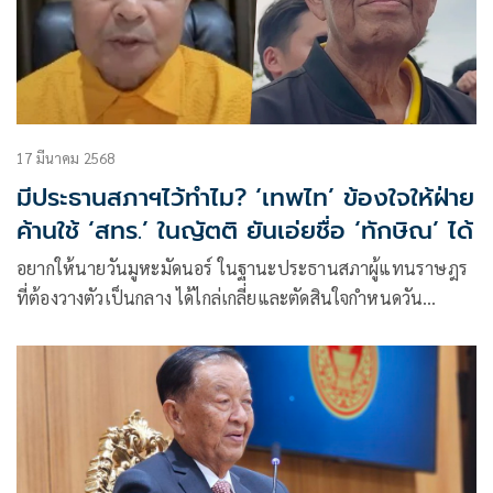
17 มีนาคม 2568
มีประธานสภาฯไว้ทำไม? ‘เทพไท’ ข้องใจให้ฝ่าย
ค้านใช้ ‘สทร.’ ในญัตติ ยันเอ่ยชื่อ ‘ทักษิณ’ ได้
อยากให้นายวันมูหะมัดนอร์ ในฐานะประธานสภาผู้แทนราษฎร
ที่ต้องวางตัวเป็นกลาง ได้ไกล่เกลี่ยและตัดสินใจกำหนดวัน
อภิปรายที่เหมาะสม