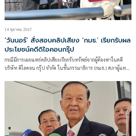
14 ตุลาคม 2567
‘วันนอร์’ สั่งสอบคลิปเสียง ‘กมธ.' เรียกรับผล
ประโยชน์คดีดิไอคอนกรุ๊ป
กรณีมีการเผยแพร่คลิปเสียงเรียกรับทรัพย์จากผู้ต้องหาในคดี
บริษัท ดิไอคอน กรุ๊ป จำกัด ในชั้นกรรมาธิการ (กมธ.) สภาผู้แทน
ราษฎร