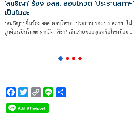
'สนธิญา' ร้อง อสส. สอบโหวต 'ประธานสภาฯ'
เป็นโมฆะ
‘สนธิญา’ ยื่นร้อง อสส. สอบโหวต ‘ประธาน-รอง ปธ.สภาฯ’ ไม่
ถูกต้องเป็นโมฆะ ฝากถึง ‘พิธา’ เดินสายขอบคุณหรือโหมม็อบ
กดดัน
F
T
C
Li
S
ac
wi
o
n
h
e
tt
p
e
ar
b
er
y
e
o
Li