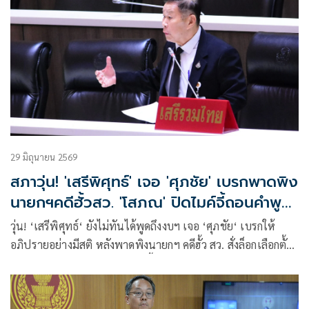
29 มิถุนายน 2569
สภาวุ่น! 'เสรีพิศุทธ์' เจอ 'ศุภชัย' เบรกพาดพิง
นายกฯคดีฮั้วสว. 'โสภณ' ปิดไมค์จี้ถอนคำพูด
'ปธ.สภาฯ' อยู่ฝ่ายรัฐบาล
วุ่น! ‘เสรีพิศุทธ์‘ ยังไม่ทันได้พูดถึงงบฯ เจอ ‘ศุภชัย‘ เบรกให้
อภิปรายอย่างมีสติ หลังพาดพิงนายกฯ คดีฮั้ว สว. สั่งล็อกเลือกตั้ง
สีน้ำเงิน ก่อน ‘โสภณ’ ปิดไมค์ จี้ถอนคำพูดก้าวล้วง ‘ประธาน
สภาฯ’ ไม่เป็นกลาง-อยู่ฝ่ายรัฐบาล