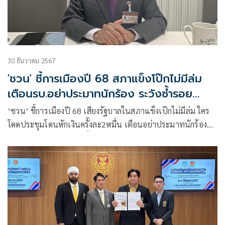
30 ธันวาคม 2567
'ชวน' ชี้การเมืองปี 68 สภาแข็งโป๊กไม่มีล่ม
เตือนรบ.อย่าประมาทนักร้อง ระวังซ้ำรอย
เศรษฐา
‘ชวน’ ชี้การเมืองปี 68 เสียงรัฐบาลในสภาแข็งเป๊กไม่มีล่ม ใคร
โดดประชุมโดนหักเงินครั้งละ2หมื่น เตือนอย่าประมาทนักร้อง
เรียน ยอมรับ ‘ปชป.’ มีทั้งเป๋-ไม่เป๋ เผยไม่มีกำหนดวางมือ ปัด
ตอบลง สส.สมัยหน้าต่อ