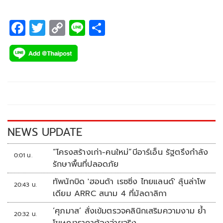
F
T
C
Li
S
ac
wi
o
n
h
e
tt
p
e
ar
b
er
y
e
o
Li
o
n
k
k
NEWS UPDATE
“โครงสร้างเก่า-คนใหม่”บีอาร์เอ็น รัฐตรึงกำลัง
0:01 น.
รักษาพื้นที่ปลอดภัย
ทัพนักบิด 'ฮอนด้า เรซซิ่ง ไทยแลนด์' ลุ้นล่าโพ
20:43 น.
เดียม ARRC สนาม 4 ที่มัลดาลิกา
‘ศุภมาส’ สั่งเข้มตรวจคลินิกเสริมความงาม ย้ำ
20:32 น.