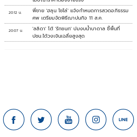
โฆษณาราคาต้องจ่ายจริง
พี่ชาย 'ฮลุน โซโล่' แจ้งกำหนดการสวดอภิธรรม
20:12 น.
ศพ เตรียมจัดพิธีฌาปนกิจ 11 ส.ค.
'ลลิดา' โต้ 'รักชนก' ปมงบน้ำบาดาล ชี้พื้นที่
20:07 น.
ปชน.ได้วงเงินเฉลี่ยสูงสุด