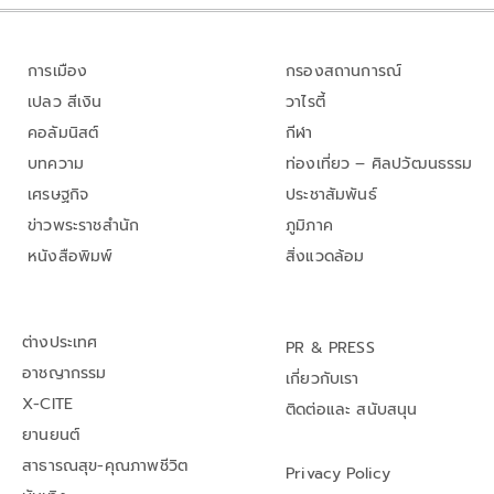
การเมือง
กรองสถานการณ์
เปลว สีเงิน
วาไรตี้
คอลัมนิสต์
กีฬา
บทความ
ท่องเที่ยว – ศิลปวัฒนธรรม
เศรษฐกิจ
ประชาสัมพันธ์
ข่าวพระราชสำนัก
ภูมิภาค
หนังสือพิมพ์
สิ่งแวดล้อม
ต่างประเทศ
PR & PRESS
อาชญากรรม
เกี่ยวกับเรา
X-CITE
ติดต่อและ สนับสนุน
ยานยนต์
สาธารณสุข-คุณภาพชีวิต
Privacy Policy