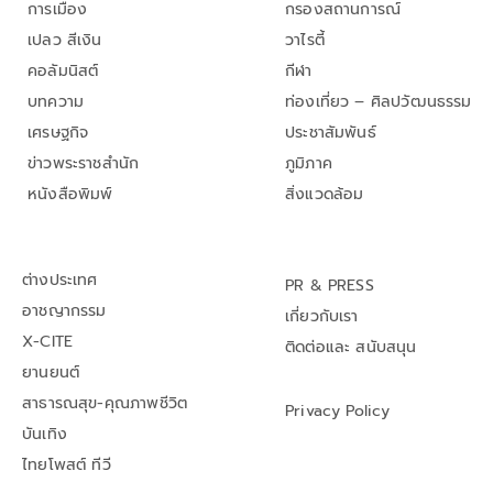
การเมือง
กรองสถานการณ์
เปลว สีเงิน
วาไรตี้
คอลัมนิสต์
กีฬา
บทความ
ท่องเที่ยว – ศิลปวัฒนธรรม
เศรษฐกิจ
ประชาสัมพันธ์
ข่าวพระราชสำนัก
ภูมิภาค
หนังสือพิมพ์
สิ่งแวดล้อม
ต่างประเทศ
PR & PRESS
อาชญากรรม
เกี่ยวกับเรา
X-CITE
ติดต่อและ สนับสนุน
ยานยนต์
สาธารณสุข-คุณภาพชีวิต
Privacy Policy
บันเทิง
ไทยโพสต์ ทีวี