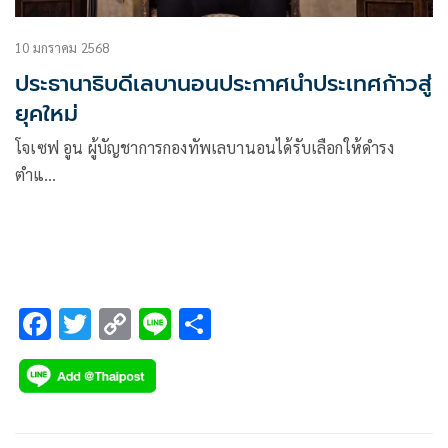
10 มกราคม 2568
ประธานาธิบดีเลบานอนประกาศนำประเทศก้าวสู่
ยุคใหม่
โจเซฟ อูน ผู้บัญชาการกองทัพเลบานอนได้รับเลือกให้ดำรง
ตำแ…
F
T
C
Li
S
ac
wi
o
n
h
e
tt
p
e
ar
b
er
y
e