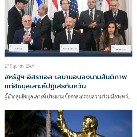
27 มิถุนายน 2569
สหรัฐฯ-อิสราเอล-เลบานอนลงนามสันติภาพ
แต่ฮิซบุลเลาะห์ปฏิเสธทันควัน
ผู้นำกลุ่มฮิซบุลเลาะห์ประณามข้อตกลงกรอบความร่วมมือระหว่…