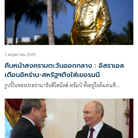
1 พฤษภาคม 2569
คืบหน้าสงครามตะวันออกกลาง : อิสราเอล
เตือนอิหร่าน-สหรัฐฯตึงใส่เยอรมนี
รูปปั้นของประธานาธิบดีโดนัลด์ ทรัมป์ ตั้งอยู่ใกล้แท่นที…