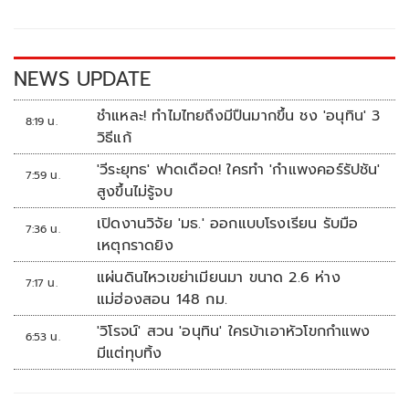
o
Li
o
n
k
k
NEWS UPDATE
ชำแหละ! ทำไมไทยถึงมีปืนมากขึ้น ชง 'อนุทิน' 3
8:19 น.
วิธีแก้
'วีระยุทธ' ฟาดเดือด! ใครทำ 'กำแพงคอร์รัปชัน'
7:59 น.
สูงขึ้นไม่รู้จบ
เปิดงานวิจัย 'มธ.' ออกแบบโรงเรียน รับมือ
7:36 น.
เหตุกราดยิง
แผ่นดินไหวเขย่าเมียนมา ขนาด 2.6 ห่าง
7:17 น.
แม่ฮ่องสอน 148 กม.
'วิโรจน์' สวน 'อนุทิน' ใครบ้าเอาหัวโขกกำแพง
6:53 น.
มีแต่ทุบทิ้ง