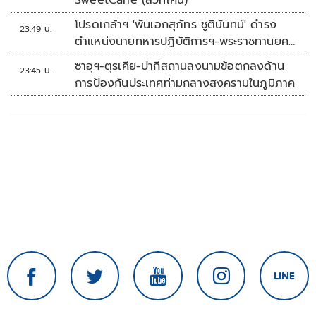
SweetCane (สวีทเคน)
โปรดเกล้าฯ 'พันเอกสุภัทร ชูตินันทน์' ดำรง
23:49 น.
ตำแหน่งนายทหารปฏิบัติการฯ-พระราชทานยศ
'พลตรี'
ซาอุฯ-ตุรเคีย-ปากีสถานลงนามข้อตกลงด้าน
23:45 น.
การป้องกันประเทศท่ามกลางสงครามในภูมิภาค