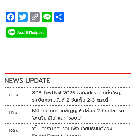
“คณะทำงานยูธโอลิมปิก” เข้าใจดี เพราะอยู่ช่วงเปลี่ยนผ่าน
รัฐบาล “ไอโอซี” เตรียมประกาศผลคัดเลือกเจ้าภาพ อย่างเป็น
F
T
C
Li
S
ทางการ 25 มิ.ย.นี้ ที่สวิตเซอร์แลนด์
ac
wi
o
n
h
e
tt
p
e
ar
b
er
y
e
o
Li
o
n
k
k
NEWS UPDATE
808 Festival 2026 ไลน์อัปแรกสุดยิ่งใหญ่
1:24 น.
ระเบิดความมันส์ 2 วันเต็ม 2-3 ต.ค.นี้
M4 คัมแบคตามสัญญา! ปล่อย 2 ซิงเกิลแรก
1:16 น.
'อะดรีนาลีน' และ 'ชอบU'
'ดั๊ม คาราบาว' รวมเพื่อนวัยมัธยมตั้งวง
1:02 น.