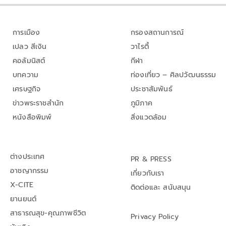
การเมือง
กรองสถานการณ์
เปลว สีเงิน
วาไรตี้
คอลัมนิสต์
กีฬา
บทความ
ท่องเที่ยว – ศิลปวัฒนธรรม
เศรษฐกิจ
ประชาสัมพันธ์
ข่าวพระราชสำนัก
ภูมิภาค
หนังสือพิมพ์
สิ่งแวดล้อม
ต่างประเทศ
PR & PRESS
อาชญากรรม
เกี่ยวกับเรา
X-CITE
ติดต่อและ สนับสนุน
ยานยนต์
สาธารณสุข-คุณภาพชีวิต
Privacy Policy