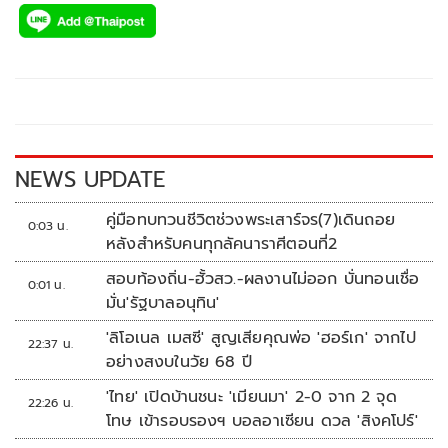
ac
wi
o
n
h
e
tt
p
e
ar
b
er
y
e
o
Li
o
n
k
k
NEWS UPDATE
คู่มือทบทวนชีวิตช่วงพระเสาร์จร(7)เดินถอย
0:03 น.
หลังสำหรับคนทุกลัคนาราศีตอนที่2
สอบท้องถิ่น-ฮั้วสว.-ผลงานไม่ออก บั่นทอนเชื่อ
0:01 น.
มั่น'รัฐบาลอนุทิน'
'ลิโอเนล เมสซี' สูญเสียคุณพ่อ 'ฮอร์เก' จากไป
22:37 น.
อย่างสงบในวัย 68 ปี
'ไทย' เปิดบ้านชนะ 'เมียนมา' 2-0 จาก 2 จุด
22:26 น.
โทษ เข้ารอบรองฯ บอลอาเซียน ดวล 'สิงคโปร์'