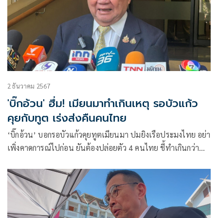
2 ธันวาคม 2567
'บิ๊กอ้วน' ฮึ่ม! เมียนมาทำเกินเหตุ รอบัวแก้ว
คุยกับทูต เร่งส่งคืนคนไทย
‘บิ๊กอ้วน’ บอกรอบัวแก้วคุยทูตเมียนมา ปมยิงเรือประมงไทย อย่า
เพิ่งคาดการณ์ไปก่อน ยันต้องปล่อยตัว 4 คนไทย ชี้ทำเกินกว่า
เหตุ ปัญหาเส้นแบ่งทางทะเลมีมานานแล้ว