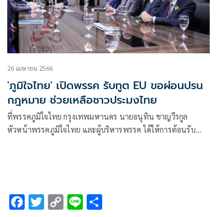
26 เมษายน 2566
'ภูมิใจไทย' เปิดพรรค รับทูต EU ขอผ่อนปรน
กฎหมาย ช่วยเหลือชาวประมงไทย
ที่พรรคภูมิใจไทย กรุงเทพมหานคร นายอนุทิน ชาญวีรกูล
หัวหน้าพรรคภูมิใจไทย และผู้บริหารพรรค ได้ให้การต้อนรับ
คณะเอกอัคราชทูต ประเทศในเครือสหภาพยุโรป(EU) อาทิ
F
T
C
Li
S