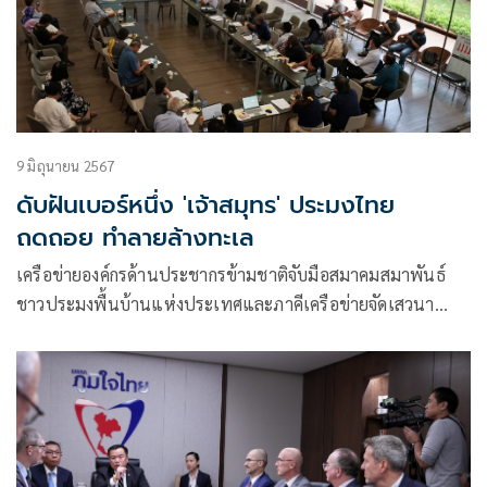
9 มิถุนายน 2567
ดับฝันเบอร์หนึ่ง 'เจ้าสมุทร' ประมงไทย
ถดถอย ทำลายล้างทะเล
เครือข่ายองค์กรด้านประชากรข้ามชาติจับมือสมาคมสมาพันธ์
ชาวประมงพื้นบ้านแห่งประเทศและภาคีเครือข่ายจัดเสวนา
สะท้อนเสียงภาควิชาการและภาคประชาชน“สู่การดูแลทะเลร่วม
กันอย่างเป็นธรรมและยั่งยืน” ต่อการแก้ไขกฎหมายการประมง
ซัดเป็นกฎหมายที่ถดถอยทำลายความยั่งยืนทางทะเล และเสี่ยง
กระทบกับเศรษฐกิจ