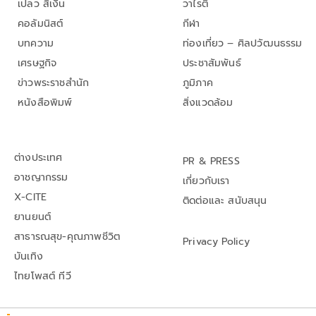
เปลว สีเงิน
วาไรตี้
คอลัมนิสต์
กีฬา
บทความ
ท่องเที่ยว – ศิลปวัฒนธรรม
เศรษฐกิจ
ประชาสัมพันธ์
ข่าวพระราชสำนัก
ภูมิภาค
หนังสือพิมพ์
สิ่งแวดล้อม
ต่างประเทศ
PR & PRESS
อาชญากรรม
เกี่ยวกับเรา
X-CITE
ติดต่อและ สนับสนุน
ยานยนต์
สาธารณสุข-คุณภาพชีวิต
Privacy Policy
บันเทิง
ไทยโพสต์ ทีวี