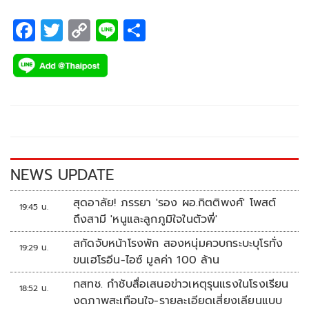
F
T
C
Li
S
ac
wi
o
n
h
e
tt
p
e
ar
b
er
y
e
o
Li
o
n
k
k
NEWS UPDATE
สุดอาลัย! ภรรยา 'รอง ผอ.กิตติพงศ์' โพสต์
19:45 น.
ถึงสามี 'หนูและลูกภูมิใจในตัวพี่'
สกัดจับหน้าโรงพัก สองหนุ่มควบกระบะบุโรทั่ง
19:29 น.
ขนเฮโรอีน-ไอซ์ มูลค่า 100 ล้าน
กสทช. กำชับสื่อเสนอข่าวเหตุรุนแรงในโรงเรียน
18:52 น.
งดภาพสะเทือนใจ-รายละเอียดเสี่ยงเลียนแบบ