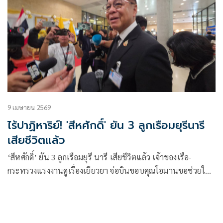
9 เมษายน 2569
ไร้ปาฏิหาริย์! 'สีหศักดิ์' ยัน 3 ลูกเรือมยุรีนารี
เสียชีวิตแล้ว
‘สีหศักดิ์’ ยัน 3 ลูกเรือมยุรี นารี เสียชีวิตแล้ว เจ้าของเรือ-
กระทรวงแรงงานดูเรื่องเยียวยา จ่อบินขอบคุณโอมานขอช่วยให้
เรือที่ค้างอยู่ได้ผ่านช่องแคบฮอร์มุซ หวังอิสราเอลเคารพกติกา
สันติภาพ