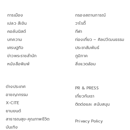
การเมือง
กรองสถานการณ์
เปลว สีเงิน
วาไรตี้
คอลัมนิสต์
กีฬา
บทความ
ท่องเที่ยว – ศิลปวัฒนธรรม
เศรษฐกิจ
ประชาสัมพันธ์
ข่าวพระราชสำนัก
ภูมิภาค
หนังสือพิมพ์
สิ่งแวดล้อม
ต่างประเทศ
PR & PRESS
อาชญากรรม
เกี่ยวกับเรา
X-CITE
ติดต่อและ สนับสนุน
ยานยนต์
สาธารณสุข-คุณภาพชีวิต
Privacy Policy
บันเทิง