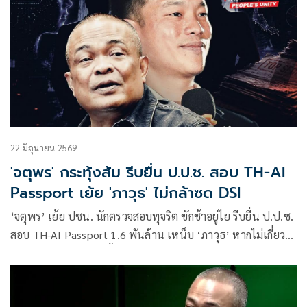
22 มิถุนายน 2569
'จตุพร' กระทุ้งส้ม รีบยื่น ป.ป.ช. สอบ TH-AI
Passport เย้ย 'ภาวุธ' ไม่กล้าซด DSI
‘จตุพร’ เย้ย ปชน. นักตรวจสอบทุจริต ขักช้าอยู่ไย รีบยื่น ป.ป.ช.
สอบ TH-AI Passport 1.6 พันล้าน เหน็บ ‘ภาวุธ’ หากไม่เกี่ยว
Forex ต้องกล้ายืนซด ตั้งโต๊ะแถลง อย่าหลบหลังแจงผ่านเฟซบุ๊ก