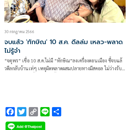
30 กรกฎาคม 2566
จบแล้ว 'ทักษิณ' 10 ส.ค. ดีลล่ม เหลว-พลาด
ไม่รู้จำ
“จตุพร” เชื่อ 10 ส.ค.ไม่มี “ทักษิณ”ลงเครื่องดอนเมือง ชี้จบแล้
วดีลกลับบ้านเท่ๆ เหตุผิดพลาดผสมปลายทางมีสคอล ไม่ว่างรับ
สาย ฉะดันทุรังตั้ง รบ.ข้ามขั้วก่อวิกฤตฉิบหาย เฉ่งเกมผสมสีแดง
กับเหลืองล้มส้มเป็นพวกอำมหิต ปั่น ปชช.ต่อสู้ห้ำหั่นกันเพื่อ
รักษาประโยชน์นักการเมือง ย้ำแผนรอเชือดเพื่อไทยน้ำตื้น ท้า
อยากรู้ดันส่ง “อุ๊งอิ๊ง” เป็นนายกฯ พิสูจน์เกม “ประวิตร” ผู้เฒ่า
ซ่อนสารพิษ
F
T
C
Li
S
ac
wi
o
n
h