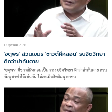
13 ตุลาคม 2568
'จตุพร' สวนเขมร 'ซาวด์ผีหลอน' รบจิตวิทยา
ดีกว่าฆ่ากันตาย
‘จตุพร’ ชี้ซาวด์ผีหลอนเป็นการรบจิตวิทยา ดีกว่าฆ่ากันตาย สวน
กัมพูชาทำได้เช่นกัน ไม่ละเมิดสิทธิมนุษยชน