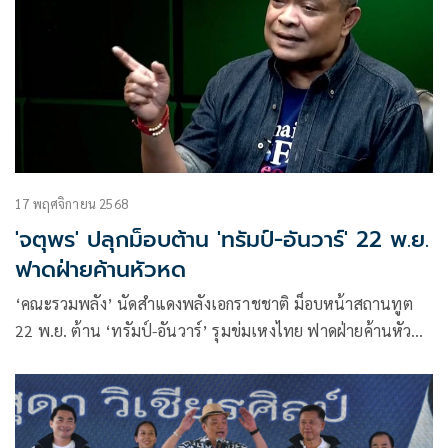
17 พฤศจิกายน 2568
'จตุพร' ปลุกม็อบต้าน 'ทรัมป์-อันวาร์' 22 พ.ย.
ฟาดฝ่ายค้านหัวหด
‘คณะรวมพลัง’ นัดสำแดงพลังเอกราชชาติ ม็อบหน้าสถานทูต
22 พ.ย. ต้าน ‘ทรัมป์-อันวาร์’ รุมข่มเหงไทย ฟาดฝ่ายค้านหัวหด
กลัวสหรัฐ