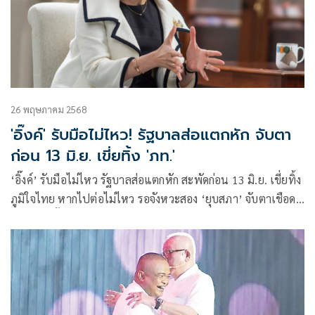
26 พฤษภาคม 2568
'อิ๊งค์' รับมือไม่ไหว! รัฐบาลส่อแตกหัก จับตา
ก่อน 13 มิ.ย. เขี่ยทิ้ง 'ภท.'
‘อิ๊งค์’ รับมือไม่ไหว รัฐบาลส่อแตกหัก สะพัดก่อน 13 มิ.ย. เขี่ยทิ้ง
ภูมิใจไทย หากไปต่อไม่ไหว รอจังหวะสอง ‘ยุบสภา’ จับตาเชือด
เพื่อไทย ทั้งปัญหามาตรา144 และคดีครอบงำพรรค