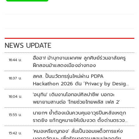
e
tt
p
e
ar
b
er
y
e
o
Li
o
n
k
k
NEWS UPDATE
ฮือฮา! ม้าบุกงานเผาศพ ลูกศิษย์ร่วมอาลัยครู
16:44 น.
ฝึกสอนม้าแสดงเมืองอ่างทอง
สคส. ปั้นนวัตกรรุ่นใหม่ผ่าน PDPA
16:37 น.
Hackathon 2026 ดัน ‘Privacy by Design
for all’ สู่โซลูชันคุ้มครองข้อมูลส่วนบุคคลที่
'อนุทิน' เดินงานโอทอปศิลปาชีพ บอกจะ
16:04 น.
ใช้ได้จริง
พยายามสานต่อ 'ไทยช่วยไทยพลัส เฟส 2'
นายกฯ ย้ำต้องเน้นควบคุมอาวุธปืนหลังเหตุก
15:55 น.
ราดยิง แก้กฎหมายให้เข้มงวด ตั้งด่านตรวจ
เพิ่ม
'หมอเหรียญทอง' ลั่นเป็นจอมเผด็จการแห่ง
15:42 น.
มงกุฎวัฒนะ เพื่อรักษาความสงบปลอดภัย