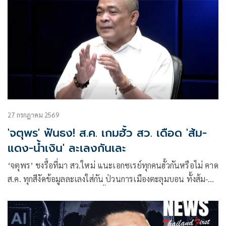
27 กรกฎาคม 2569
'จตุพร' ฟันธง! ส.ค. เกมฮั้ว สว. เดือด 'ส้ม-
แดง-น้ำเงิน' ละเลงกันเละ
‘จตุพร’ ชงรื้อที่มา สว.ใหม่ แนะเอกซเรย์ทุกคนฮั้วกันหรือไม่ คาด
ส.ค. ทุกสีงัดข้อมูลละเลงใส่กัน ป่วนการเมืองตะลุมบอน ทั้งส้ม-
แดง-น้ำเงินเละเทะ ไม่เหลือพื้นที่การเมืองดีให้ยืน