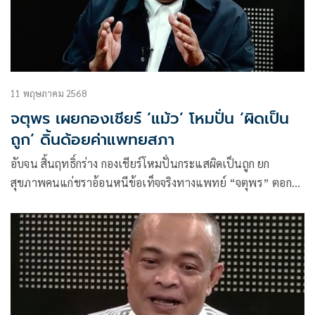
11 พฤษภาคม 2568
จตุพร เผยกองเชียร์ ‘แม้ว’ โหมปั่น ‘ผิดเป็น
ถูก’ ดิ้นด้อยค่าแพทยสภา
อับจน สิ้นฤทธิ์กร่าง กองเชียร์โหมปั่นกระแสผิดเป็นถูก ยก
สุขภาพคนแก่ชราอ้อนหนีข้อเท็จจริงทางแพทย์ “จตุพร” ตอกซ้ำ
หลักนิติธรรมอยู่เหนือเมตตาธรรม เชื่อศาลนำผลสอบแพทยสภา
ไต่สวน หวังทักษิณเป็นแบบอย่างยึดมั่นกระบวนการยุติธรรม
กระตุกสติอย่าหนี ให้ยอมรับชะตากรรมคุกอย่างทรนง