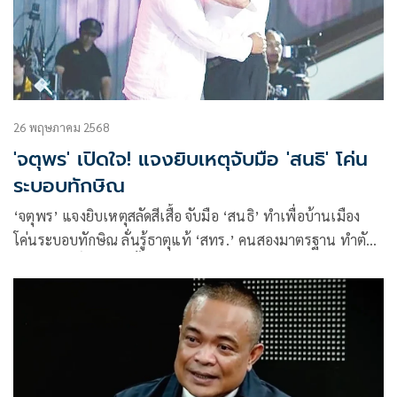
26 พฤษภาคม 2568
'จตุพร' เปิดใจ! แจงยิบเหตุจับมือ 'สนธิ' โค่น
ระบอบทักษิณ
‘จตุพร’ แจงยิบเหตุสลัดสีเสื้อ จับมือ ‘สนธิ’ ทำเพื่อบ้านเมือง
โค่นระบอบทักษิณ ลั่นรู้ธาตุแท้ ‘สทร.’ คนสองมาตรฐาน ทำตัว
เป็นอภิสิทธิ์ชน ทอดทิ้ง ปชช. ที่ต่อสู้ล้มตาย-ติดคุก