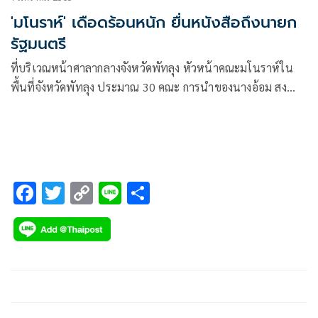
'มโนราห์' เดือดร้อนหนัก ยื่นหนังสือถึงนายก
รัฐมนตรี
ที่บริเวณหน้าศาลากลางจังหวัดพัทลุง หัวหน้าคณะมโนราห์ใน
พื้นที่จังหวัดพัทลุง ประมาณ 30 คณะ การนำของนางอ้อม สง
แทน หัวหน้าคณะมโนราห์อ้อมจิต และนายนริศร เพชรมณี
หัวหน้าคณะมโนราห์โทน ดาวรุ่งท่าแค ได้เข้ายื่นหนังสือขอ
ความเป็นธรรมถึงนายกรัฐมนตรี และคณะกรรมการโรคติดต่อ
จังหวัดพัทลุง
F
T
C
Li
S
ac
wi
o
n
h
e
tt
p
e
ar
b
er
y
e
o
Li
o
n