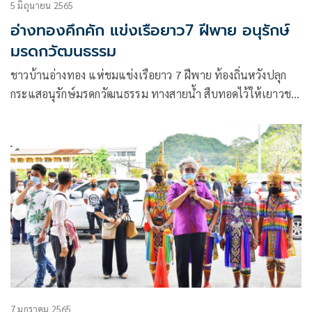
5 มิถุนายน 2565
อ่างทองคึกคัก แข่งเรือยาว7 ฝีพาย อนุรักษ์
มรดกวัฒนธรรม
ชาวบ้านอ่างทอง แห่ชมแข่งเรือยาว 7 ฝีพาย ท้องถิ่นหวังปลุก
กระแสอนุรักษ์มรดกวัฒนธรรม ทางสายน้ำ สืบทอดไว้ให้เยาวชน
รุ่นหลัง
7 มกราคม 2565