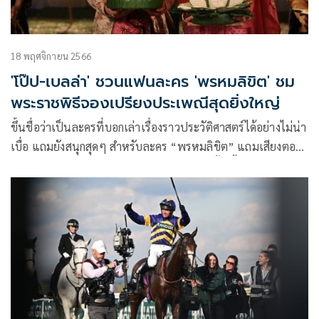
18 พฤศจิกายน 2566
'โป๊ป-เบลล่า' ชวนแฟนละคร 'พรหมลิขิต' ชม
พระราชพิธีจองเปรียงประเพณีสุดยิ่งใหญ่
ขึ้นชื่อว่าเป็นละครที่บอกเล่าเรื่องราวประวัติศาสตร์ได้อย่างไม่น่า
เบื่อ แถมยังสนุกสุดๆ สำหรับละคร “พรหมลิขิต” แถมเสียงตอบ
รับยังดีเกินคาด ยอดคนชมออนไลน์ และเรตติ้งก็ขึ้นไม่หยุด ฉุดไม่
อยู่ ดำเนินมาถึงครึ่งทาง