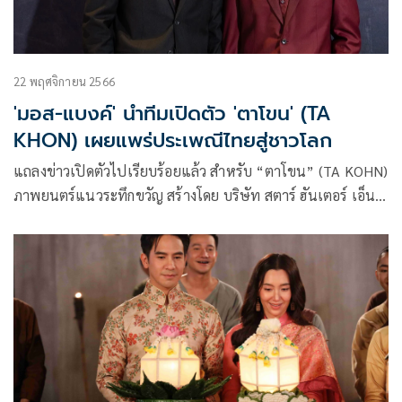
22 พฤศจิกายน 2566
'มอส-แบงค์' นำทีมเปิดตัว 'ตาโขน' (TA
KHON) เผยแพร่ประเพณีไทยสู่ชาวโลก
แถลงข่าวเปิดตัวไปเรียบร้อยแล้ว สำหรับ “ตาโขน” (TA KOHN)
ภาพยนตร์แนวระทึกขวัญ สร้างโดย บริษัท สตาร์ ฮันเตอร์ เอ็น
เตอร์เทนเม้นท์ จำกัด ร่วมกับ การท่องเที่ยวแห่งประเทศไทย
(ททท) สำนักงานจังหวัดเลย