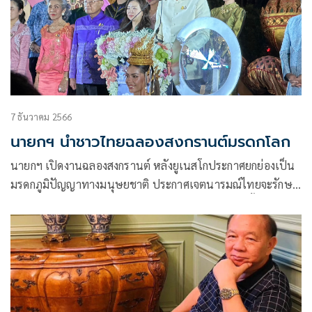
7 ธันวาคม 2566
นายกฯ นำชาวไทยฉลองสงกรานต์มรดกโลก
นายกฯ เปิดงานฉลองสงกรานต์ หลังยูเนสโกประกาศยกย่องเป็น
มรดกภูมิปัญญาทางมนุษยชาติ ประกาศเจตนารมณ์ไทยจะรักษา
และสืบทอดประเพณีสงกรานต์ทุกที่ ‘แอนโทเนีย โพซิ้ว’ นำ
ขบวนแห่นางสงกรานต์สวยงามตระการตา เผยแพร่วัฒนธรรม
ไทยให้ทั่วโลกรับรูั