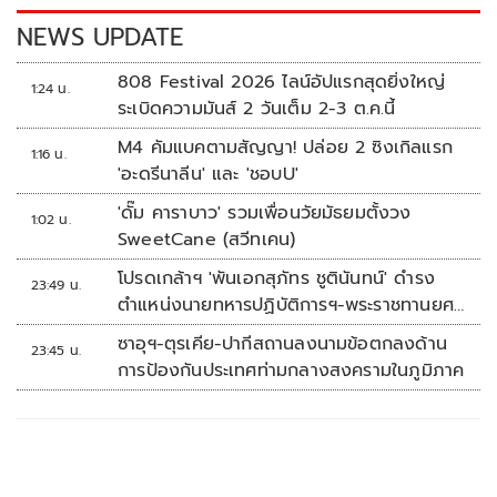
k
k
NEWS UPDATE
808 Festival 2026 ไลน์อัปแรกสุดยิ่งใหญ่
1:24 น.
ระเบิดความมันส์ 2 วันเต็ม 2-3 ต.ค.นี้
M4 คัมแบคตามสัญญา! ปล่อย 2 ซิงเกิลแรก
1:16 น.
'อะดรีนาลีน' และ 'ชอบU'
'ดั๊ม คาราบาว' รวมเพื่อนวัยมัธยมตั้งวง
1:02 น.
SweetCane (สวีทเคน)
โปรดเกล้าฯ 'พันเอกสุภัทร ชูตินันทน์' ดำรง
23:49 น.
ตำแหน่งนายทหารปฏิบัติการฯ-พระราชทานยศ
'พลตรี'
ซาอุฯ-ตุรเคีย-ปากีสถานลงนามข้อตกลงด้าน
23:45 น.
การป้องกันประเทศท่ามกลางสงครามในภูมิภาค