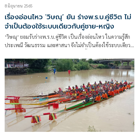
8 มิถุนายน 2565
เรื่องอ่อนไหว 'วิษณุ’ ยัน ร่างพ.ร.บ.คู่ชีวิต ไม่
จำเป็นต้องใช้ระบบเดียวกับคู่ชาย-หญิง
‘วิษณุ’ ยอมรับร่างพ.ร.บ.คู่ชีวิต เป็นเรื่องอ่อนไหว ในความรู้สึก
ประเพณี วัฒนธรรม และศาสนา จึงไม่จำเป็นต้องใช้ระบบเดียว
กับคู่ชาย-หญิง ระบุถ้าเสร็จไม่ทันรัฐบาลนี้ให้แขวนค้างสภารอ
รัฐบาลใหม่ทำต่อได้