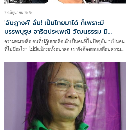
28 มิถุนายน 2565
'อัษฎางค์' ลั่น! เป็นไทยมาได้ ก็เพราะมี
บรรพบุรุษ จารีตประเพณี วัฒนธรรม มี
สถาบันพระมหากษัตริย์
ความหมายคือ คนที่ปฏิเสธอดีต มักเป็นคนที่ในปัจจุบัน “เป็นคน
ที่ไม่มีอะไร” ไม่มีแม้กระทั่งอนาคต เขาจึงต้องกลบเกลื่อนความ
เป็นตนเอง ด้วยการปฏิเสธอดีต เพราะเขาไม่มีอะไรมาตั้งแต่
อดีต