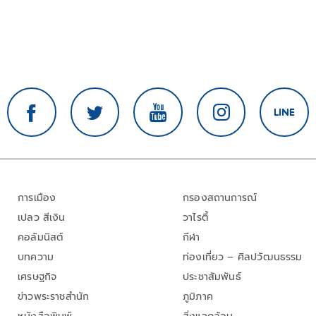
การเมือง
กรองสถานการณ์
เปลว สีเงิน
วาไรตี้
คอลัมนิสต์
กีฬา
บทความ
ท่องเที่ยว – ศิลปวัฒนธรรม
เศรษฐกิจ
ประชาสัมพันธ์
ข่าวพระราชสำนัก
ภูมิภาค