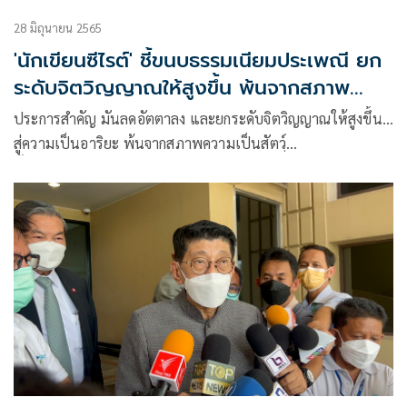
28 มิถุนายน 2565
'นักเขียนซีไรต์' ชี้ขนบธรรมเนียมประเพณี ยก
ระดับจิตวิญญาณให้สูงขึ้น พ้นจากสภาพ
ความเป็นสัตว์
ประการสำคัญ มันลดอัตตาลง และยกระดับจิตวิญญาณให้สูงขึ้น…
สู่ความเป็นอาริยะ พ้นจากสภาพความเป็นสัตวฺ์
ทั้งหมดล้วนช่วยลดและป้องกันปัญหาที่จะเกิดในสังคมได้ดี ดีกว่า
กฎหมายที่ “ห้ามทำและมีบทลงโทษ”