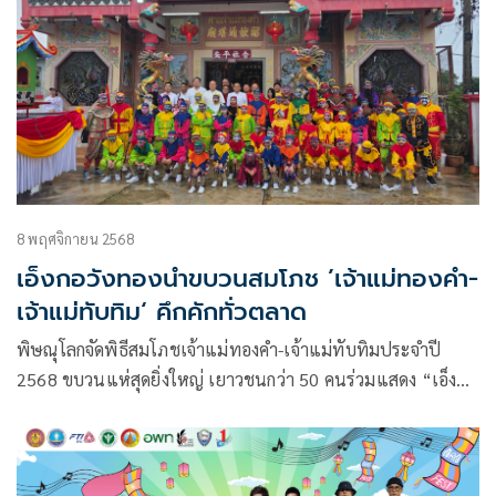
8 พฤศจิกายน 2568
เอ็งกอวังทองนำขบวนสมโภช ’เจ้าแม่ทองคำ-
เจ้าแม่ทับทิม‘ คึกคักทั่วตลาด
พิษณุโลกจัดพิธีสมโภชเจ้าแม่ทองคำ-เจ้าแม่ทับทิมประจำปี
2568 ขบวนแห่สุดยิ่งใหญ่ เยาวชนกว่า 50 คนร่วมแสดง “เอ็ง
กอ” สืบสานศิลปะจีนโบราณ สร้างสีสันกลางตลาดวังทอง