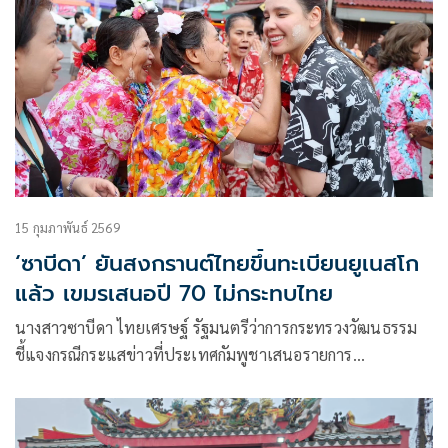
15 กุมภาพันธ์ 2569
‘ซาบีดา’ ยันสงกรานต์ไทยขึ้นทะเบียนยูเนสโก
แล้ว เขมรเสนอปี 70 ไม่กระทบไทย
นางสาวซาบีดา ไทยเศรษฐ์ รัฐมนตรีว่าการกระทรวงวัฒนธรรม
ชี้แจงกรณีกระแสข่าวที่ประเทศกัมพูชาเสนอรายการ
Mohasangkran chnam thmey, the