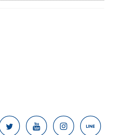
ต.ค.นี้