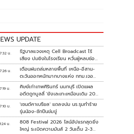
EWS UPDATE
รัฐบาลแจงเหตุ Cell Broadcast ไร้
7:32 น.
เสียง ปมยิงในโรงเรียน หวั่นผู้หลบซ่อน
ตกเป็นเป้า
เตือนฝนถล่มหลายพื้นที่ เหนือ-อีสาน-
7:26 น.
ตะวันออกหนักมากบางแห่ง กทม.เจอ
70%
ศิษย์เก่าเทพศิรินทร์ นนทบุรี เปิดแผล
7:19 น.
อดีตถูกบูลลี่ 'ยังเละเทะเหมือนเดิม 20
ปีไม่เคยเปลี่ยน'
'เซนต์คาเบรียล' แถลงปม นร.รุมทำร้าย
7:10 น.
รุ่นน้อง-ชักปืนข่มขู่
808 Festival 2026 ไลน์อัปแรกสุดยิ่ง
1:24 น.
ใหญ่ ระเบิดความมันส์ 2 วันเต็ม 2-3