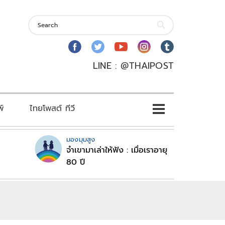
LINE : @THAIPOST
พ์
ไทยโพสต์ ทีวี
มองมุมสูง
จำเขามาเล่าให้ฟัง : เมื่อเราอายุ
80 ปี