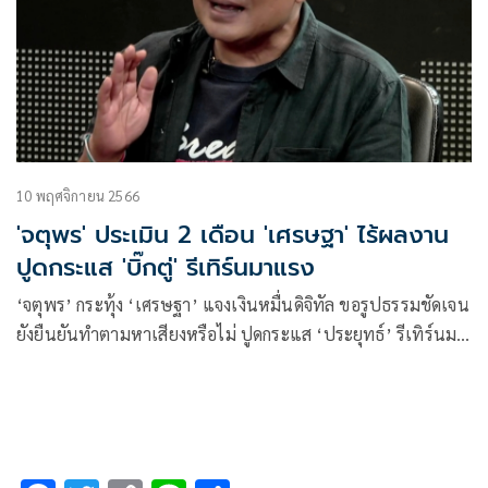
10 พฤศจิกายน 2566
'จตุพร' ประเมิน 2 เดือน 'เศรษฐา' ไร้ผลงาน
ปูดกระแส 'บิ๊กตู่' รีเทิร์นมาแรง
‘จตุพร’ กระทุ้ง ‘เศรษฐา’ แจงเงินหมื่นดิจิทัล ขอรูปธรรมชัดเจน
ยังยืนยันทำตามหาเสียงหรือไม่ ปูดกระแส ‘ประยุทธ์’ รีเทิร์นมา
แรง จับตา มี.ค. – เม.ย. 67 เห็นภาพการเมืองใหญ่ขยับ