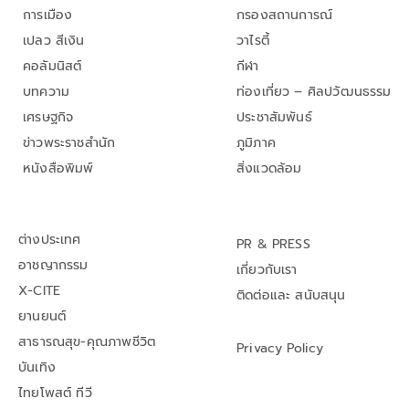
การเมือง
กรองสถานการณ์
เปลว สีเงิน
วาไรตี้
คอลัมนิสต์
กีฬา
บทความ
ท่องเที่ยว – ศิลปวัฒนธรรม
เศรษฐกิจ
ประชาสัมพันธ์
ข่าวพระราชสำนัก
ภูมิภาค
หนังสือพิมพ์
สิ่งแวดล้อม
ต่างประเทศ
PR & PRESS
อาชญากรรม
เกี่ยวกับเรา
X-CITE
ติดต่อและ สนับสนุน
ยานยนต์
สาธารณสุข-คุณภาพชีวิต
Privacy Policy
บันเทิง
ไทยโพสต์ ทีวี