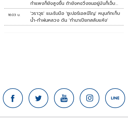
กำแพงก็ยังสูงขึ้น ถ้ายังคงวิ่งชนอยู่มันก็เจ็บ
หัวอีก
'วราวุธ' แนะรับมือ 'ซูเปอร์เอลนีโญ' หนุนกักเก็บ
16:03 น.
น้ำ-ทำฝนหลวง ดัน 'ทำนาเปียกสลับแห้ง'