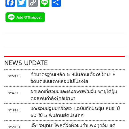
F
T
C
Li
S
ac
wi
o
n
h
e
tt
p
e
ar
b
er
y
e
o
Li
o
n
k
k
NEWS UPDATE
ศึกมาตรฐานเหล็ก 5 หมื่นล้านเดือด! ฝ่าย IF
16:58 น.
ซัดมติแบนเตาหลอมไม่โปร่งใส
ยกเลิกเที่ยวบินและเร่งอพยพในจีน พายุไต้ฝุ่น
16:47 น.
ดอลฟินกำลังใกล้เข้ามา
แกะรอยปฐมบทฮั้วสว. แฉบันทึกประชุม สนช. ปี
16:38 น.
60 ใช้ 5 พันล้านยึดประเทศ
เอ๊ะ! 'อนุทิน' โพสต์วิ่งหัวชนกำแพงทุกวัน แต่
16:20 น.