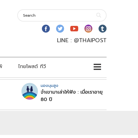
LINE : @THAIPOST
พ์
ไทยโพสต์ ทีวี
มองมุมสูง
จำเขามาเล่าให้ฟัง : เมื่อเราอายุ
80 ปี