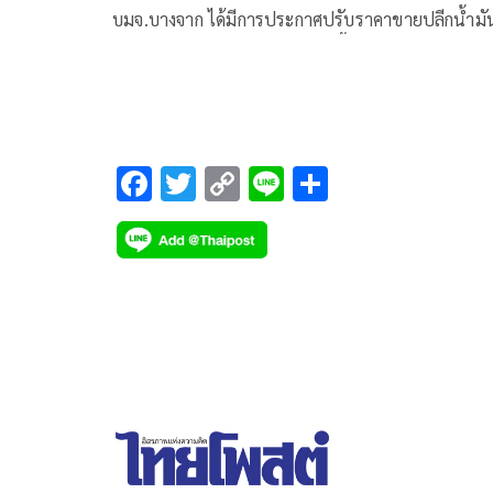
บมจ.บางจาก ได้มีการประกาศปรับราคาขายปลีกน้ำมั
กลุ่มเบนซิน แก๊สโซฮอล์ทุกชนิดขึ้น 60 สตางค์/ลิตร
F
T
C
Li
S
ac
wi
o
n
h
e
tt
p
e
ar
b
er
y
e
o
Li
o
n
k
k