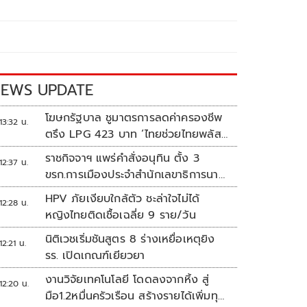
EWS UPDATE
โฆษกรัฐบาล ชูมาตรการลดค่าครองชีพ
13:32 น.
ตรึง LPG 423 บาท ‘ไทยช่วยไทยพลัส’
ดันเงินหมุนแสนล้าน
ราชกิจจาฯ แพร่คำสั่งอนุทิน ตั้ง 3
12:37 น.
ขรก.การเมืองประจำสำนักเลขาธิการนา
ยกฯ
HPV ภัยเงียบใกล้ตัว ชะล่าใจไม่ได้
12:28 น.
หญิงไทยติดเชื้อเฉลี่ย 9 ราย/วัน
นิติเวชเริ่มชันสูตร 8 ร่างเหยื่อเหตุยิง
12:21 น.
รร. เปิดเกณฑ์เยียวยา
งานวิจัยเทคโนโลยี โดดลงจากหิ้ง สู่
12:20 น.
มือ1.2หมื่นครัวเรือน สร้างรายได้เพิ่มทุก