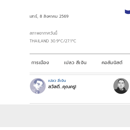
เสาร์, 8 สิงหาคม 2569
สภาพอากาศวันนี้
THAILAND 30.9°C/27.1°C
การเมือง
เปลว สีเงิน
คอลัมนิสต์
เปลว สีเงิน
สวัสดี...คุณครู!