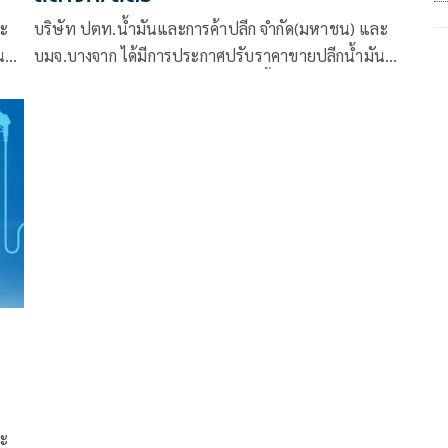
ละ
บริษัท ปตท.น้ำมันและการค้าปลีก จำกัด(มหาชน) และ
น
บมจ.บางจาก ได้มีการประกาศปรับราคาขายปลีกน้ำมัน
ร
กลุ่มเบนซินและแก๊สโซฮอล์ทุกชนิดขึ้น
ละ