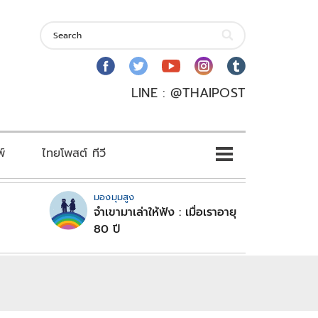
LINE : @THAIPOST
พ์
ไทยโพสต์ ทีวี
มองมุมสูง
จำเขามาเล่าให้ฟัง : เมื่อเราอายุ
80 ปี