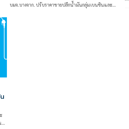
บมจ.บางจาก. ปรับราคาขายปลีกน้ำมันกลุ่มเบนซินและ
แก๊สโซฮอล์ทุกชนิดลง 0.50 บาท/ลิตร
ัน
ละ
น