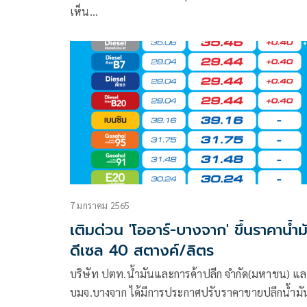
เห็น…
7 มกราคม 2565
เติมด่วน 'โออาร์-บางจาก' ขึ้นราคาน้ำม
ดีเซล 40 สตางค์/ลิตร
บริษัท ปตท.น้ำมันและการค้าปลีก จำกัด(มหาชน) แ
บมจ.บางจาก ได้มีการประกาศปรับราคาขายปลีกน้ำมั