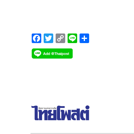
ดีเซลทุกชนิด
F
T
C
Li
S
ac
wi
o
n
h
e
tt
p
e
ar
b
er
y
e
o
Li
o
n
k
k