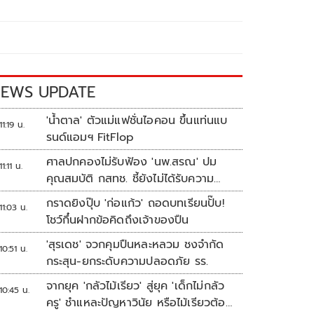
EWS UPDATE
'น้ำตาล' ตัวแม่แฟชั่นไอคอน ขึ้นแท่นแบ
11:19 น.
รนด์แอมฯ FitFlop
ศาลปกคองไม่รับฟ้อง 'นพ.สรณ' ปม
11:11 น.
คุณสมบัติ กสทช. ชี้ยังไม่ได้รับความ
เดือดร้อนเสียหาย
กราดยิงปุ๊บ 'ก่อแก้ว' ถอดบทเรียนปั๊บ!
11:03 น.
โชว์กึ๋นฝากข้อคิดถึงเจ้าของปืน
'สุรเดช' จวกคุมปืนหละหลวม ชงจำกัด
10:51 น.
กระสุน-ยกระดับความปลอดภัย รร.
จากยุค 'กลัวไม้เรียว' สู่ยุค 'เด็กไม่กลัว
10:45 น.
ครู' ชำแหละปัญหาวินัย หรือไม้เรียวต้อง