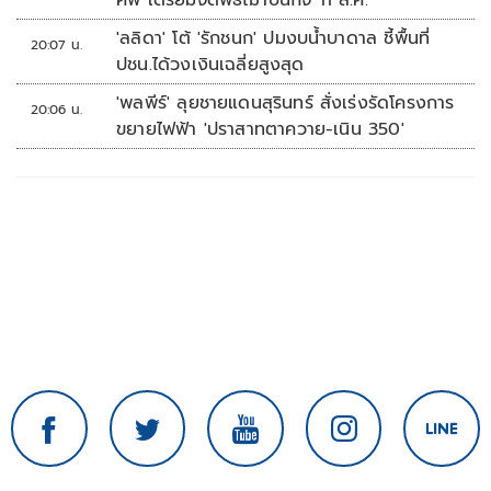
ศพ เตรียมจัดพิธีฌาปนกิจ 11 ส.ค.
'ลลิดา' โต้ 'รักชนก' ปมงบน้ำบาดาล ชี้พื้นที่
20:07 น.
ปชน.ได้วงเงินเฉลี่ยสูงสุด
'พลพีร์' ลุยชายแดนสุรินทร์ สั่งเร่งรัดโครงการ
20:06 น.
ขยายไฟฟ้า 'ปราสาทตาควาย-เนิน 350'