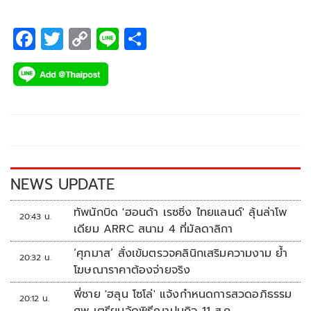
F
T
C
Li
S
ac
wi
o
n
h
e
tt
p
e
ar
b
er
y
e
o
Li
o
n
k
k
NEWS UPDATE
ทัพนักบิด 'ฮอนด้า เรซซิ่ง ไทยแลนด์' ลุ้นล่าโพ
20:43 น.
เดียม ARRC สนาม 4 ที่มัลดาลิกา
‘ศุภมาส’ สั่งเข้มตรวจคลินิกเสริมความงาม ย้ำ
20:32 น.
โฆษณาราคาต้องจ่ายจริง
พี่ชาย 'ฮลุน โซโล่' แจ้งกำหนดการสวดอภิธรรม
20:12 น.