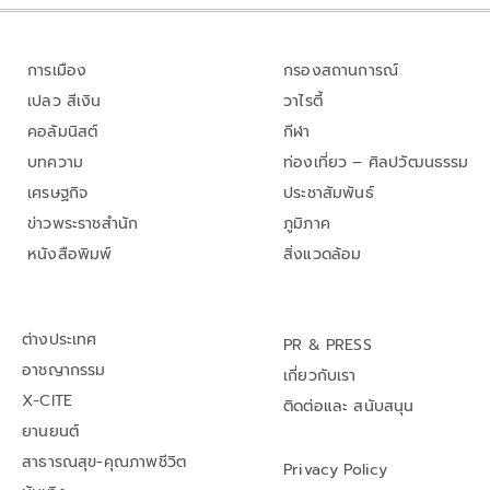
การเมือง
กรองสถานการณ์
เปลว สีเงิน
วาไรตี้
คอลัมนิสต์
กีฬา
บทความ
ท่องเที่ยว – ศิลปวัฒนธรรม
เศรษฐกิจ
ประชาสัมพันธ์
ข่าวพระราชสำนัก
ภูมิภาค
หนังสือพิมพ์
สิ่งแวดล้อม
ต่างประเทศ
PR & PRESS
อาชญากรรม
เกี่ยวกับเรา
X-CITE
ติดต่อและ สนับสนุน
ยานยนต์
สาธารณสุข-คุณภาพชีวิต
Privacy Policy