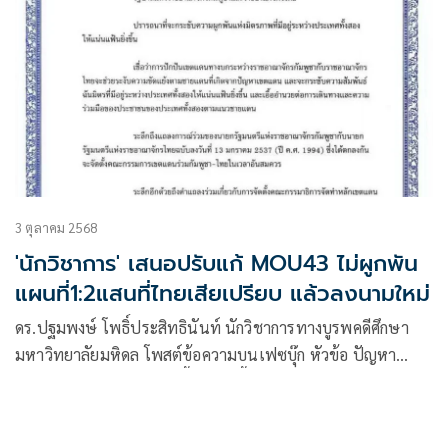
3 ตุลาคม 2568
'นักวิชาการ' เสนอปรับแก้ MOU43 ไม่ผูกพัน
แผนที่1:2แสนที่ไทยเสียเปรียบ แล้วลงนามใหม่
ดร.ปฐมพงษ์ โพธิ์ประสิทธินันท์ นักวิชาการทางบูรพคดีศึกษา
มหาวิทยาลัยมหิดล โพสต์ข้อความบนเฟซบุ๊ก หัวข้อ ปัญหา
ชายแดนไทย-กัมพูชา: มีเนื้อหาดังนี้